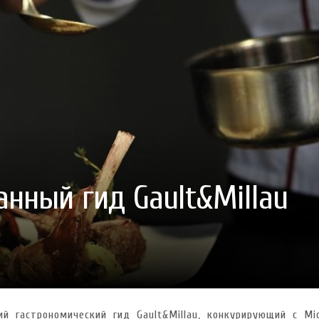
ГОТУВАТИ (І ЗАМОВИТИ)
VARUS ПРЕДСТАВИВ НОВИНКУ ВЛАСНОЇ ТМ VARTO —
VARUS ПІДБИВ ПІДСУ
ПЕЧИВО «ФРУТТАНЧИК» СПРОБУЙ ЗІ ЗНИЖКОЮ -40 %
400 ПОЗИЦІЙ, РЕКОРДН
 новинка зефір від власної ТМ Varto вже у VARUS
- 20.10.2025
СМАКИ
 шматочку: халва власної ТМ Varto вже у VARUS
- 10.10.2025
ирний фестиваль
- 29.09.2025
затримати літо в келиху
- 22.09.2025
ому знаку зодіаку: розбір астролога і керуючого баром
- 23.03.2026
нный гид Gault&Millau
й гастрономический гид Gault&Millau, конкурирующий с Mich