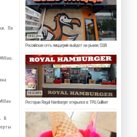
ки. По
24.02.2016
Российская сеть пиццерий выйдет на рынок США
illau.
ана
14.12.2015
illau
Ресторан Royal Hamburger открылся в ТРЦ Gulliver
. В
перты