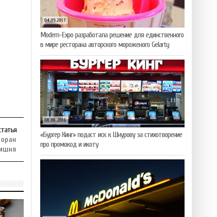
04.09.2017
Modern-Expo разработала решение для единственного
в мире ресторана авторского мороженого Gelarty
08.08.2016
статья
«Бургер Кинг» подаст иск к Шнурову за стихотворение
торан
про промокод и икоту
вишня