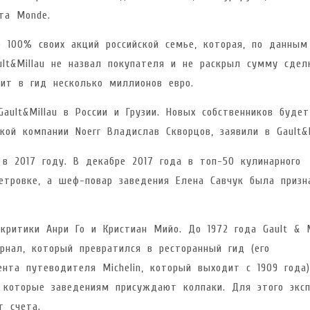
та Monde.
 100% своих акций российской семье, которая, по данным
ult&Millau не назвал покупателя и не раскрыл сумму сдел
ит в гид несколько миллионов евро.
ult&Millau в России и Грузии. Новых собственников будет
ой компании Noerr Владислав Скворцов, заявили в Gault&M
 в 2017 году. В декабре 2017 года в топ-50 кулинарного
етровке, а шеф-повар заведения Елена Савчук была призн
 критики Анри Го и Кристиан Мийо. До 1972 года Gault & M
нал, который превратился в ресторанный гид (его
нта путеводителя Michelin, который выходит с 1909 года)
а которые заведениям присуждают колпаки. Для этого экс
т счета.