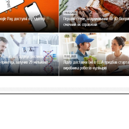
19.02.2021
oogle Pay доступні в додатку
Перший стейк, надрукований на 3D-біоприн
смачний як справжній
стартап, що друкує рослинні
11.02.2021
принтері, залучив 29 мільйонів
Лідер доставки їжі в США придбав старт
виробника роботів-кулінарів