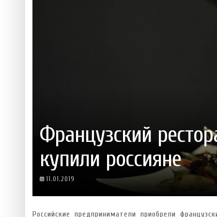
 ТЕХНОЛОГІЙ
ЯКИЙ АЛКОГОЛЬ ПІДХОДИТЬ ВАШОМУ ЗНАКУ ЗОДІАКУ:
ТЕСТ НА ПРОФЕСІОНАЛІЗМ: ЯК ПРИ
РОЗБІР АСТРОЛОГА І КЕРУЮЧОГО БАРОМ
ІДЕАЛЬНИЙ ДАЙКІРІ
Ніжність, що смакує до чаю:
Солодкий настрій у кожному
VARUS запускає космічний С
Пивоколада від MAUDAU: як 
Який алкоголь підходить ваш
Французский рестора
купили россияне
11.01.2019
Российские предприниматели приобрели французски