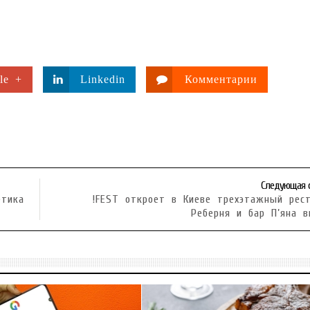
le +
Linkedin
Комментарии
Следующая 
етика
!FEST откроет в Киеве трехэтажный рес
Реберня и бар П’яна 