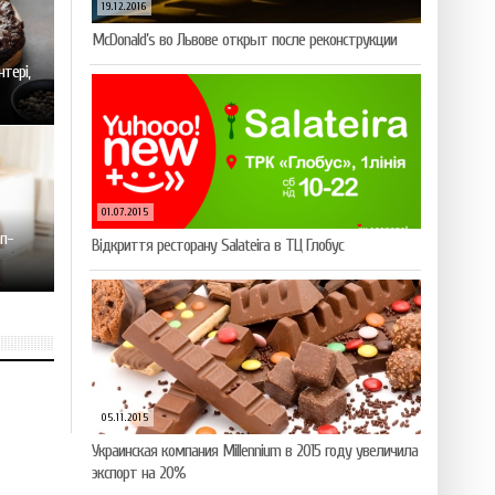
19.12.2016
McDonald’s во Львове открыт после реконструкции
тері,
01.07.2015
ап-
Відкриття ресторану Salateirа в ТЦ Глобус
05.11.2015
Украинская компания Millennium в 2015 году увеличила
экспорт на 20%