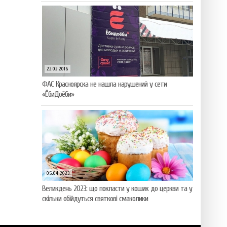
22.02.2016
ФАС Красноярска не нашла нарушений у сети
«ЁбиДоёби»
05.04.2023
Великдень 2023: що покласти у кошик до церкви та у
скільки обійдуться святкові смаколики