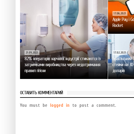
17.06.2021
Apple Pay і G
Rocket
21.09.2021
17.02.2021
82% операторів харчової індустрії стикаются із
Ізраїльський 
затримками виробництва через недотримання
стейки на 3D-
правил гігієни
доларів
ОСТАВИТЬ КОММЕНТАРИЙ
You must be
logged in
to post a comment.