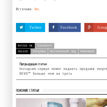
Источник:
Inc.
Twitter
Facebook
Goog
POSTED IN:
ТЕХНОЛОГІЇ
TAGGED:
ПРОДАЖА
РЕСТОРАННЫЙ ГИД
ФРАНШИЗА
Предыдущая статья
Instagram-сериал помог поднять продажи энерг
REVO™ больше чем на треть
ПОХОЖИЕ СТАТЬИ