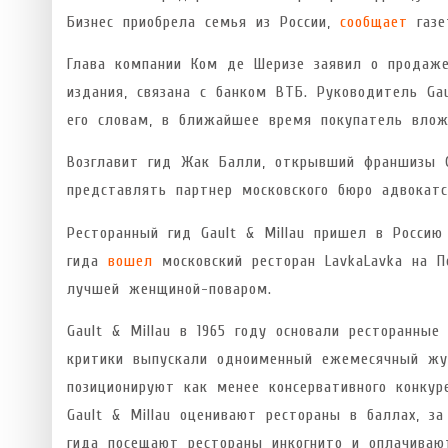
Бизнес приобрела семья из России,
сообщает
газе
Глава компании Ком де Шеризе заявил о продаже
издания, связана с банком ВТБ. Руководитель Ga
его словам, в ближайшее время покупатель влож
Возглавит гид Жак Балли, открывший франшизы Ga
представлять партнер московского бюро адвокатск
Ресторанный гид Gault & Millau пришел в Россию
гида
вошел
московский ресторан LavkaLavka на П
лучшей женщиной-поваром.
Gault & Millau в 1965 году основали ресторанные
критики выпускали одноименный ежемесячный жур
позиционируют как менее консервативного конкуре
Gault & Millau оценивают рестораны в баллах, з
гида посещают рестораны инкогнито и оплачиваю