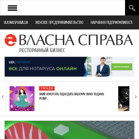
VLASNASPRAVA.UA
ЖЕНСКОЕ ПРЕДПРИНИМАТЕЛЬСТВО
НАВЧАННЯ ПІДПРИЄМЛИВОСТІ
НОВИНИ РЕСТОРАННОГО БІЗНЕСУ
ЯК ВІДКРИТИ ТА УСПІШНО КЕРУВАТИ
ПОДІЇ
МОНІТОРИНГ ЗАКОНОДАВСТВА
РІЗНЕ
ТРЕНДИ
ФРАНЧАЙЗИНГ
ЯКИЙ АЛКОГОЛЬ ПІДХОДИТЬ ВАШОМУ ЗНАКУ ЗОДІАКУ:
РОЗБІР…
КНИГИ