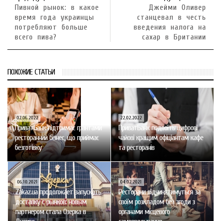
Пивной рынок: в какое
Джейми Оливер
время года украинцы
станцевал в честь
потребляют больше
введения налога на
всего пива?
сахар в Британии
ПОХОЖИЕ СТАТЬИ
02.06.2022
22.02.2022
ПриватБанк підтримає грантами
ПриватБанк подвоїть цифрові
ресторанний бізнес, що приймає
чайові кращим офіціантам кафе
безготівку
та ресторанів
06.10.2021
04.02.2021
Zakaz.ua продолжает запускать
Ресторани відчинятимуться за
доставку с рынков: новым
своїм розкладом без згоди з
партнером стала Озерка в
органами місцевого