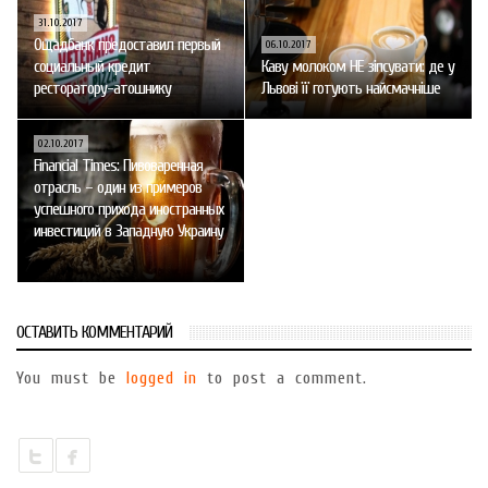
31.10.2017
Ощадбанк предоставил первый
06.10.2017
социальный кредит
Каву молоком НЕ зіпсувати: де у
ресторатору-атошнику
Львові її готують найсмачніше
02.10.2017
Financial Times: Пивоваренная
отрасль – один из примеров
успешного прихода иностранных
инвестиций в Западную Украину
ОСТАВИТЬ КОММЕНТАРИЙ
You must be
logged in
to post a comment.