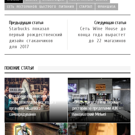
СЕТЬ РЕСТОРАНОВ БЫСТРОГО ПИТАНИЯ
СТАРТАП
ФРАНШИЗА
Предыдущая статья
Следующая статья
Starbucks показал
Сеть Wine House до
первый рождественский
конца года вырастет
дизайн стаканчиков
до 22 магазинов
для 2017
ПОХОЖИЕ СТАТЬИ
04.02.2021
Ресторани відчинятимуться за
27.11.2017
своїм розкладом без згоди з
«ОККО» представила первый
органами місцевого
ресторан за пределами АЗК –
самоврядування
паназиатский Meiwei