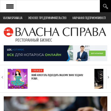
VLASNASPRAVA.UA
ЖЕНСКОЕ ПРЕДПРИНИМАТЕЛЬСТВО
НАВЧАННЯ ПІДПРИЄМЛИВОСТІ
НОВИНИ РЕСТОРАННОГО БІЗНЕСУ
ЯК ВІДКРИТИ ТА УСПІШНО КЕРУВАТИ
ПОДІЇ
МОНІТОРИНГ ЗАКОНОДАВСТВА
РІЗНЕ
ТРЕНДИ
ФРАНЧАЙЗИНГ
ЯКИЙ АЛКОГОЛЬ ПІДХОДИТЬ ВАШОМУ ЗНАКУ ЗОДІАКУ:
РОЗБІР…
КНИГИ