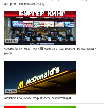
авторского мороженого Gelarty
08.08.2016
«Бургер Кинг» подаст иск к Шнурову за стихотворение про промокод и
икоту
19.12.2016
McDonald’s во Львове открыт после реконструкции