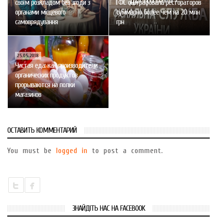
своїм розкладом без згоди з
ГФС оштрафовала рестораторов
органами місцевого
суммарно более чем на 20 млн
самоврядування
грн
25.05.2018
Чистая еда: как производители
органических продуктов
прорываются на полки
магазинов
ОСТАВИТЬ КОММЕНТАРИЙ
You must be
logged in
to post a comment.
ЗНАЙДІТЬ НАС НА FACEBOOK