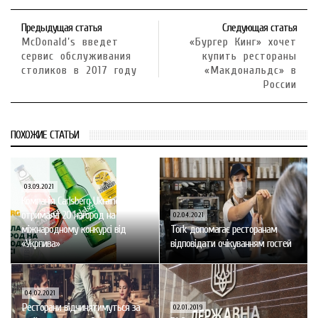
Предыдущая статья
Следующая статья
McDonald’s введет
«Бургер Кинг» хочет
сервис обслуживания
купить рестораны
столиков в 2017 году
«Макдональдс» в
России
ПОХОЖИЕ СТАТЬИ
03.09.2021
Компанія Carlsberg Ukraine
отримала 20 нагород на
02.04.2021
міжнародному конкурсі від
Tork допомагає ресторанам
«Укрпива»
відповідати очікуванням гостей
04.02.2021
Ресторани відчинятимуться за
02.01.2019