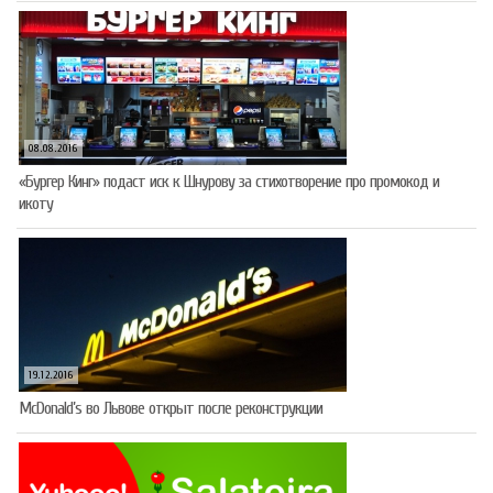
08.08.2016
«Бургер Кинг» подаст иск к Шнурову за стихотворение про промокод и
икоту
19.12.2016
McDonald’s во Львове открыт после реконструкции