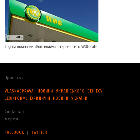
26.05.2015
Группа компаний «Континиум» откроет сеть WOG cafe
Проекты:
VLASNASPRAVA: НОВИНИ УКРАЇНСЬКОГО БІЗНЕСУ
|
LEXINFORM: ЮРИДИЧНІ НОВИНИ УКРАЇНИ
Соціальні
мережі:
FACEBOOK
|
TWITTER