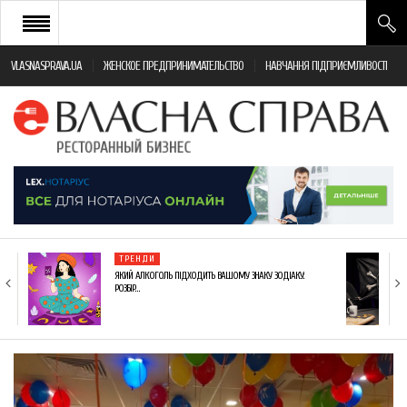
VLASNASPRAVA.UA
ЖЕНСКОЕ ПРЕДПРИНИМАТЕЛЬСТВО
НАВЧАННЯ ПІДПРИЄМЛИВОСТІ
НОВИНИ РЕСТОРАННОГО БІЗНЕСУ
ЯК ВІДКРИТИ ТА УСПІШНО КЕРУВАТИ
ПОДІЇ
МОНІТОРИНГ ЗАКОНОДАВСТВА
РІЗНЕ
ТРЕНДИ
ФРАНЧАЙЗИНГ
ЯКИЙ АЛКОГОЛЬ ПІДХОДИТЬ ВАШОМУ ЗНАКУ ЗОДІАКУ:
РОЗБІР…
КНИГИ