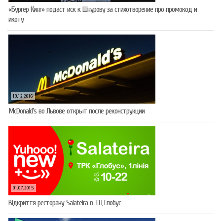
«Бургер Кинг» подаст иск к Шнурову за стихотворение про промокод и
икоту
19.12.2016
McDonald’s во Львове открыт после реконструкции
01.07.2015
Відкриття ресторану Salateirа в ТЦ Глобус