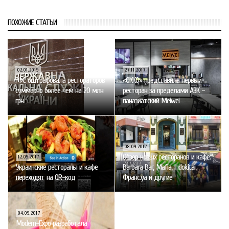
ПОХОЖИЕ СТАТЬИ
02.01.2019
27.11.2017
ГФС оштрафовала рестораторов
«ОККО» представила первый
суммарно более чем на 20 млн
ресторан за пределами АЗК –
грн
паназиатский Meiwei
08.09.2017
Обзор новых ресторанов и кафе:
12.09.2017
Украинские рестораны и кафе
Barbara Bar, Mafia, Indokitai,
переходят на QR-код
Франс.уа и другие
04.09.2017
Modern-Expo разработала