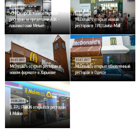
27.11.2017
«ОККО» представила первый
19.08.2017
ресторан за пределами АЗК –
McDonald’s открыл новый
паназиатский Meiwei
ресторан в ТРЦ Lavina Mall
05.07.2017
03.07.2017
McDonald’s открыл ресторан в
McDonald’s открыл обновленный
новом формате в Харькове
ресторан в Одессе
14.06.2017
В ТРЦ РайON открылся ресторан
il Molino