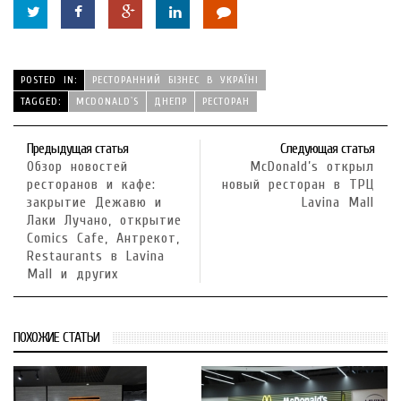
POSTED IN:
РЕСТОРАННИЙ БІЗНЕС В УКРАЇНІ
TAGGED:
MCDONALD`S
ДНЕПР
РЕСТОРАН
Предыдущая статья
Следующая статья
Обзор новостей
McDonald’s открыл
ресторанов и кафе:
новый ресторан в ТРЦ
закрытие Дежавю и
Lavina Mall
Лаки Лучано, открытие
Comics Cafe, Антрекот,
Restaurants в Lavina
Mall и других
ПОХОЖИЕ СТАТЬИ