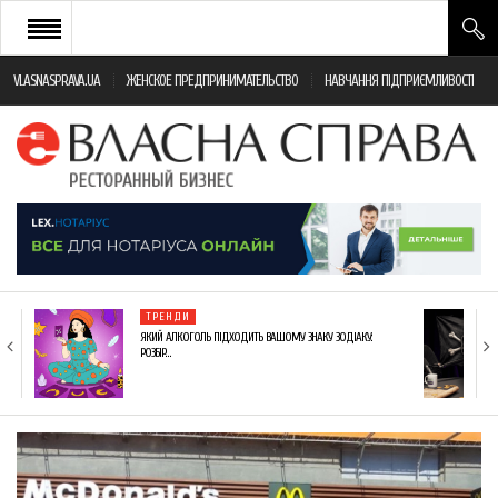
VLASNASPRAVA.UA
ЖЕНСКОЕ ПРЕДПРИНИМАТЕЛЬСТВО
НАВЧАННЯ ПІДПРИЄМЛИВОСТІ
НОВИНИ РЕСТОРАННОГО БІЗНЕСУ
ЯК ВІДКРИТИ ТА УСПІШНО КЕРУВАТИ
ПОДІЇ
МОНІТОРИНГ ЗАКОНОДАВСТВА
РІЗНЕ
ТРЕНДИ
ФРАНЧАЙЗИНГ
ЯКИЙ АЛКОГОЛЬ ПІДХОДИТЬ ВАШОМУ ЗНАКУ ЗОДІАКУ:
РОЗБІР…
КНИГИ