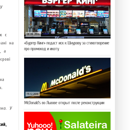
у
и
ж є
08.08.2016
ані на
«Бургер Кинг» подаст иск к Шнурову за стихотворение
про промокод и икоту
, а
єрові
на
н.
19.12.2016
McDonald’s во Львове открыт после реконструкции
но. У
ий,