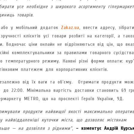
бирати усе необхідне з широкого асортименту гіпермаркет
одиниць товарів.
т або у мобільний додаток
Zakaz.ua
, ввести адресу, зібрат
учності клієнтів усі товари розбиті на категорії, а тако
. Водночас ціни онлайн не відрізняються від цін, що вказ
сійні комплектувальники за правилами товарного сусідства
о температурного режиму. Наявні різні форми оплати: кур’
тівковим платежем для корпоративних клієнтів.
 незалежно від їх ваги та об’єму. Отримати продукти мож
0 до 22:00. Мінімальна вартість доставки становить 69 гр
ермаркету METRO, що на проспекті Героїв України, 9Д.
римували продукти найвищої якості максимально оператив
у найвіддаленіші куточки міста, що дозволяє містянам
ільше — на дозвілля з рідними”
,
–
коментує Андрій Курськ