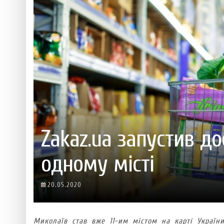
 ТЕХНОЛОГІЙ
ЯКИЙ АЛКОГОЛЬ ПІДХОДИТЬ ВАШОМУ ЗНАКУ ЗОДІАКУ:
ТЕСТ НА ПРОФЕСІОНАЛІЗМ: ЯК ПРИ
РОЗБІР АСТРОЛОГА І КЕРУЮЧОГО БАРОМ
ІДЕАЛЬНИЙ ДАЙКІРІ
Ніжність, що смакує до чаю:
Солодкий настрій у кожному
VARUS запускає космічний С
Пивоколада від MAUDAU: як 
Який алкоголь підходить ваш
Zakaz.ua запустив д
одному місті
20.05.2020
Миколаїв став вже 11-им містом на карті України