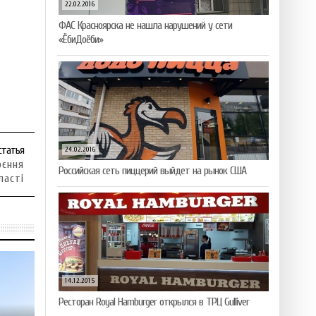
22.02.2016
ФАС Красноярска не нашла нарушений у сети
«ЁбиДоёби»
статья
24.02.2016
оєння
Российская сеть пиццерий выйдет на рынок США
ласті
14.12.2015
Ресторан Royal Hamburger открылся в ТРЦ Gulliver