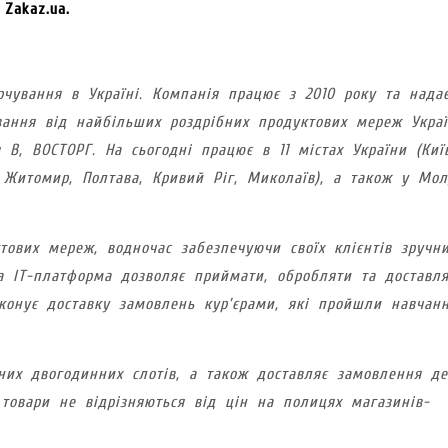
Zakaz.ua.
рчування в Україні. Компанія працює з 2010 року та нада
вання від найбільших роздрібних продуктових мереж Украї
В, ВОСТОРГ. На сьогодні працює в 11 містах України (Київ
я, Житомир, Полтава, Кривий Ріг, Миколаїв), а також у Мол
тових мереж, водночас забезпечуючи своїх клієнтів зручн
на IT-платформа дозволяє приймати, обробляти та доставл
конує доставку замовлень кур’єрами, які пройшли навчан
них двогодинних слотів, а також доставляє замовлення д
 товари не відрізняються від цін на полицях магазинів-