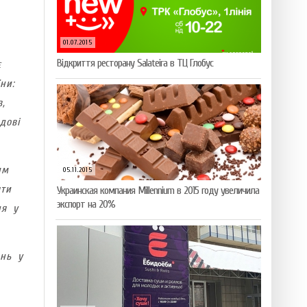
01.07.2015
Відкриття ресторану Salateirа в ТЦ Глобус
є
ни:
,
дові
им
05.11.2015
яти
Украинская компания Millennium в 2015 году увеличила
экспорт на 20%
ня у
ень у