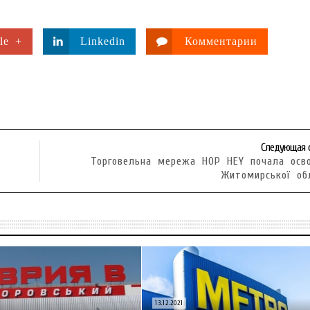
le +
Linkedin
Комментарии
Следующая 
Торговельна мережа HOP HEY почала осв
Житомирської об
13.12.2021