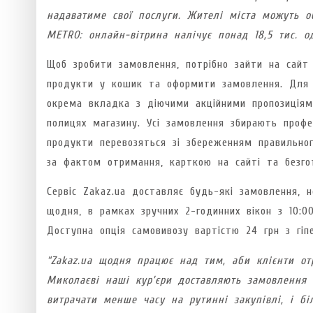
надаватиме свої послуги. Жителі міста можуть о
METRO: онлайн-вітрина налічує понад 18,5 тис. 
Щоб зробити замовлення, потрібно зайти на сай
продукти у кошик та оформити замовлення. Для зр
окрема вкладка з діючими акційними пропозиціями
полицях магазину. Усі замовлення збирають профе
продукти перевозяться зі збереженням правильног
за фактом отримання, карткою на сайті та безго
Сервіс Zakaz.ua доставляє будь-які замовлення,
щодня, в рамках зручних 2-годинних вікон з 10:0
Доступна опція самовивозу вартістю 24 грн з гіп
“Zakaz.ua щодня працює над тим, аби клієнти от
Миколаєві наші кур’єри доставляють замовлення 
витрачати менше часу на рутинні закупівлі, і б