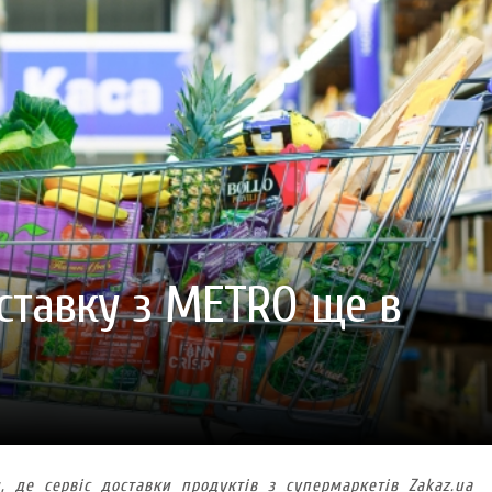
ГОТУВАТИ (І ЗАМОВИТИ)
VARUS ПРЕДСТАВИВ НОВИНКУ ВЛАСНОЇ ТМ VARTO —
VARUS ПІДБИВ ПІДСУ
ПЕЧИВО «ФРУТТАНЧИК» СПРОБУЙ ЗІ ЗНИЖКОЮ -40 %
400 ПОЗИЦІЙ, РЕКОРДН
 новинка зефір від власної ТМ Varto вже у VARUS
- 20.10.2025
СМАКИ
 шматочку: халва власної ТМ Varto вже у VARUS
- 10.10.2025
ирний фестиваль
- 29.09.2025
затримати літо в келиху
- 22.09.2025
ому знаку зодіаку: розбір астролога і керуючого баром
- 23.03.2026
оставку з METRO ще в
, де сервіс доставки продуктів з супермаркетів Zakaz.ua