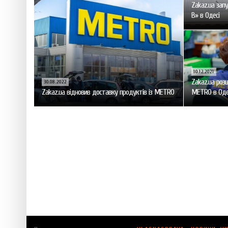
Zakaz.ua запу
В» в Одесі
10.12.2021
Zakaz.ua роз
30.08.2022
Zakaz.ua відновив доставку продуктів із МЕТRО
METRO в Оде