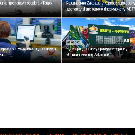
стив доставку товарів з «Таврія
Розширення Zakaz.ua у Харкові: сервіс зап
доставку зі ще одного гіпермаркету MET
08.09.2021
ширює свої можливості доставки з
Чули про доставку продуктів з ринку
сі
«Столичний» від Zakaz.ua?