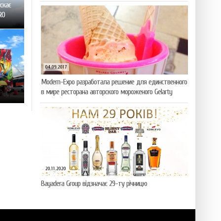
ускає
RO
04.09.2017
Modern-Expo разработала решение для единственного
в мире ресторана авторского мороженого Gelarty
20.11.2020
Bayadera Group відзначає 29-ту річницю