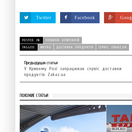
Twitter
Facebook
Goog
POSTED IN:
НОВИНИ КОМПАНІЙ
TAGGED:
METRO
ДОСТАВКА ПРОДУКТІВ
СЕРВІС ZAKAZ.UA
Предыдущая статья
У Кривому Розі запрацював сервіс доставки
продуктів Zakaz.ua
ПОХОЖИЕ СТАТЬИ
08.04.2022