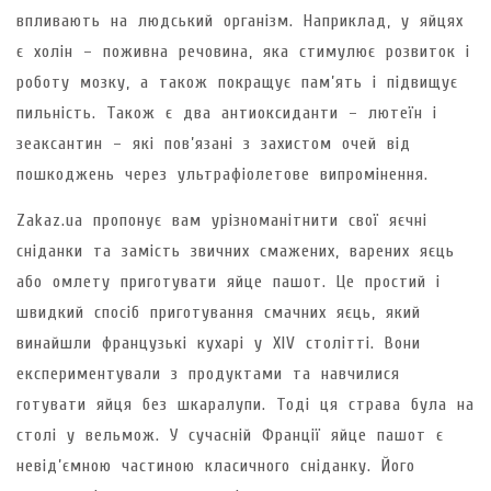
впливають на людський організм. Наприклад, у яйцях
є холін – поживна речовина, яка стимулює розвиток і
роботу мозку, а також покращує пам’ять і підвищує
пильність. Також є два антиоксиданти – лютеїн і
зеаксантин – які пов’язані з захистом очей від
пошкоджень через ультрафіолетове випромінення.
Zakaz.ua пропонує вам урізноманітнити свої яєчні
сніданки та замість звичних смажених, варених яєць
або омлету приготувати яйце пашот. Це простий і
швидкий спосіб приготування смачних яєць, який
винайшли французькі кухарі у XIV столітті. Вони
експериментували з продуктами та навчилися
готувати яйця без шкаралупи. Тоді ця страва була на
столі у вельмож. У сучасній Франції яйце пашот є
невід’ємною частиною класичного сніданку. Його