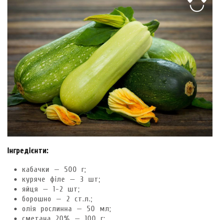
Інгредієнти:
кабачки — 500 г;
куряче філе — 3 шт;
яйця — 1-2 шт;
борошно — 2 ст.л.;
олія рослинна — 50 мл;
сметана 20% — 100 г;