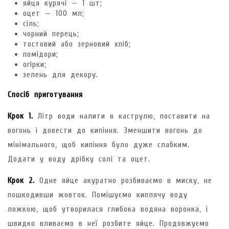
яйця курячі — 1 шт;
оцет — 100 мл;
сіль;
чорний перець;
тостовий або зерновий хліб;
помідори;
огірки;
зелень для декору.
Спосіб приготування
Крок 1.
Літр води налити в каструлю, поставити на
вогонь і довести до кипіння. Зменшити вогонь до
мінімального, щоб кипіння було дуже слабким.
Додати у воду дрібку солі та оцет.
Крок 2.
Одне яйце акуратно розбиваємо в миску, не
пошкодивши жовток. Помішуємо киплячу воду
ложкою, щоб утворилася глибока водяна воронка, і
швидко вливаємо в неї розбите яйце. Продовжуємо