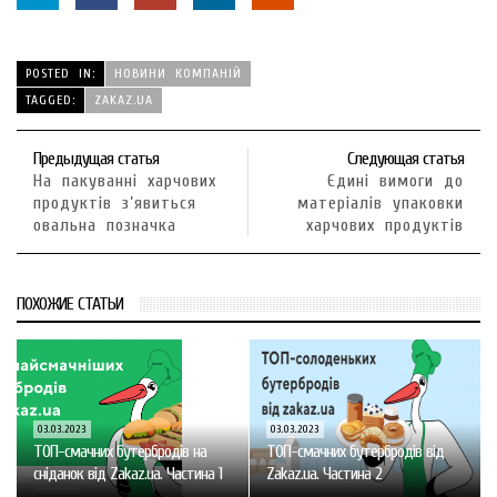
POSTED IN:
НОВИНИ КОМПАНІЙ
TAGGED:
ZAKAZ.UА
Предыдущая статья
Следующая статья
На пакуванні харчових
Єдині вимоги до
продуктів з’явиться
матеріалів упаковки
овальна позначка
харчових продуктів
ПОХОЖИЕ СТАТЬИ
03.03.2023
03.03.2023
ТОП-смачних бутербродів на
ТОП-смачних бутербродів від
сніданок від Zakaz.ua. Частина 1
Zakaz.ua. Частина 2