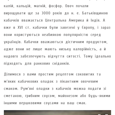
калій, кальцій, магній, фосфор. Овоч почали
вирощувати ще за 3000 років до н. е. Батьківщиною
кабачків вважається Центральна Америка й Індія. А
вже в XVI ст. кабачки були завезені у Європу, і зараз
вони користуються неабиякою популярністю серед
українців. Кабачки вважаються дієтичним продуктом,
адже вони не лише мають низьку калорійність, а й
надовго забезпечують відчуття ситості. Тому ідеально
підходять для ранкових сніданків.
Ділимося з вами простим рецептом соковитих та
м’яких кабачкових оладок з пікантним овочевим
смаком. Рум’яні оладки з кабачків можна подати зі
сметаною, грибним соусом, майонезом або будь-якими
іншими вершковими соусами на ваш смак.