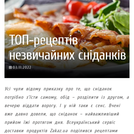
ТОП-рецептів
незвичайних сніданків
03.11.2022
Усі чули відому приказку про те, що сніданок
потрібно з’їсти самому, обід – розділити із другом, а
вечерю віддати ворогу. І у ній таки є сенс. Вчені
вже давно довели, що сніданок – найважливіший
прийом їжі протягом дня. Всеукраїнський сервіс
доставки продуктів Zakaz.ua поділився рецептами