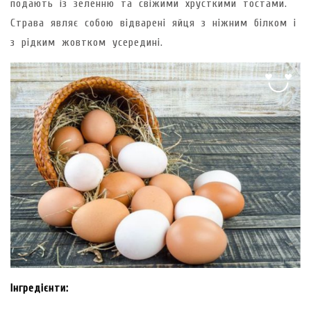
подають із зеленню та свіжими хрусткими тостами.
Страва являє собою відварені яйця з ніжним білком і
з рідким жовтком усередині.
Інгредієнти: