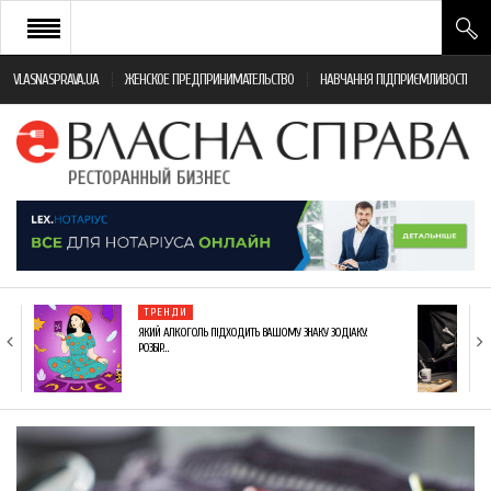
VLASNASPRAVA.UA
ЖЕНСКОЕ ПРЕДПРИНИМАТЕЛЬСТВО
НАВЧАННЯ ПІДПРИЄМЛИВОСТІ
НОВИНИ РЕСТОРАННОГО БІЗНЕСУ
ЯК ВІДКРИТИ ТА УСПІШНО КЕРУВАТИ
ПОДІЇ
МОНІТОРИНГ ЗАКОНОДАВСТВА
РІЗНЕ
ТРЕНДИ
ФРАНЧАЙЗИНГ
ЯКИЙ АЛКОГОЛЬ ПІДХОДИТЬ ВАШОМУ ЗНАКУ ЗОДІАКУ:
РОЗБІР…
КНИГИ