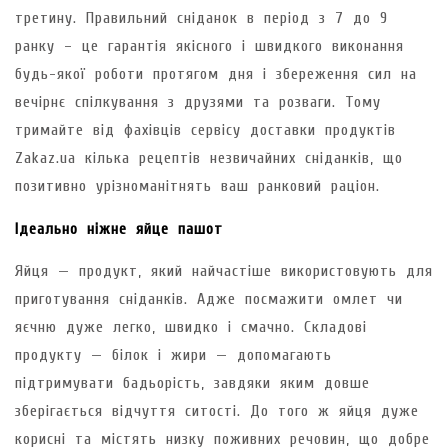
третину. Правильний сніданок в період з 7 до 9
ранку – це гарантія якісного і швидкого виконання
будь-якої роботи протягом дня і збереження сил на
вечірнє спілкування з друзями та розваги. Тому
тримайте від фахівців сервісу доставки продуктів
Zakaz.ua кілька рецептів незвичайних сніданків, що
позитивно урізноманітнять ваш ранковий раціон.
Ідеально ніжне яйце пашот
Яйця — продукт, який найчастіше використовують для
приготування сніданків. Адже посмажити омлет чи
яєчню дуже легко, швидко і смачно. Складові
продукту — білок і жири — допомагають
підтримувати бадьорість, завдяки яким довше
зберігається відчуття ситості. До того ж яйця дуже
корисні та містять низку поживних речовин, що добре