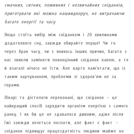
смачних, ситних, поживних і незвичайних сніданків,
приготувати які можна нашвидкоруч, не витрачаючи
багато енергії та часу.
Якщо стоїть вибір між сніданком і 20 хвилинами
додаткового сну, завжди обирайте перше! Чи то
через брак часу, чи з якихось інших причин, багато з
нас звикли заміняти повноцінний сніданок кавою, а то
й взагалі нічого не їсти. Але варто пам’ятати, що із
таким харчуванням, проблеми зі здоров’ям не за
горами.
Лікарі та дієтологи переконані, що сніданок – це
найкращий спосіб зарядити організм енергією з самого
ранку. І як би це не здавалося дивним, адже після
їжі завжди хочеться поспати, але факт є факт –
сніданок підвищує працездатність людини майже на