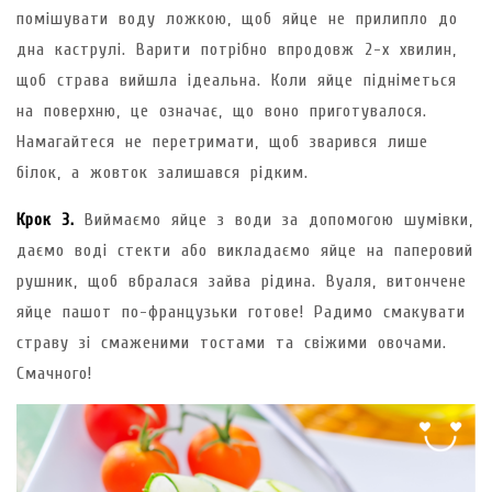
помішувати воду ложкою, щоб яйце не прилипло до
дна каструлі. Варити потрібно впродовж 2-х хвилин,
щоб страва вийшла ідеальна. Коли яйце підніметься
на поверхню, це означає, що воно приготувалося.
Намагайтеся не перетримати, щоб зварився лише
білок, а жовток залишався рідким.
Крок 3.
Виймаємо яйце з води за допомогою шумівки,
даємо воді стекти або викладаємо яйце на паперовий
рушник, щоб вбралася зайва рідина. Вуаля, витончене
яйце пашот по-французьки готове! Радимо смакувати
страву зі смаженими тостами та свіжими овочами.
Смачного!