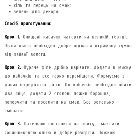
сіль та перець на смак;
зелень для декору.
Спосіб приготування:
Крок 1.
Очищені кабачки натерти на великій тертці.
Після цього необхідно добре віджати отриману суміш
від зайвої вологи.
Крок 2.
Куряче філе дрібно нарізати, додати в миску
до кабачків та все гарно перемішати. Формуємо з
даних інгредієнтів тісто. До кабачків необхідно вбити
два яйця, додати 2 столові ложки борошна,
поперчити та посолити на смак. Все ретельно
змішати.
Крок 3.
Пательню поставити на плиту, змастити
соняшниковою олією й добре розігріти. Ложкою