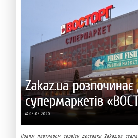
 ТЕХНОЛОГІЙ
ЯКИЙ АЛКОГОЛЬ ПІДХОДИТЬ ВАШОМУ ЗНАКУ ЗОДІАКУ:
ТЕСТ НА ПРОФЕСІОНАЛІЗМ: ЯК ПРИ
РОЗБІР АСТРОЛОГА І КЕРУЮЧОГО БАРОМ
ІДЕАЛЬНИЙ ДАЙКІРІ
Ніжність, що смакує до чаю:
Солодкий настрій у кожному
VARUS запускає космічний С
Пивоколада від MAUDAU: як 
Який алкоголь підходить ваш
Zakaz.ua розпочинає
супермаркетів «ВОС
05.05.2020
Новим партнером сервісу доставки Zakaz.ua ста