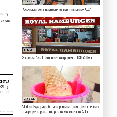
24.02.2016
Российская сеть пиццерий выйдет на рынок США
нь у
нерів.
14.12.2015
Ресторан Royal Hamburger открылся в ТРЦ Gulliver
статья
TRO у
лтаві
04.09.2017
Modern-Expo разработала решение для единственного
в мире ресторана авторского мороженого Gelarty