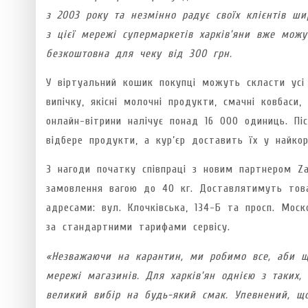
з 2003 року та незмінно радує своїх клієнтів ш
з цієї мережі супермаркетів харків’яни вже можу
безкоштовна для чеку від 300 грн.
У віртуальний кошик покупці можуть скласти усі 
випічку, якісні молочні продукти, смачні ковбас
онлайн-вітрини налічує понад 16 000 одиниць. П
відбере продукти, а кур’єр доставить їх у найко
З нагоди початку співпраці з новим партнером Z
замовлення вагою до 40 кг. Доставлятимуть тов
адресами: вул. Клочківська, 134-Б та просп. Мос
за стандартними тарифами сервісу.
«Незважаючи на карантин, ми робимо все, аби 
мережі магазинів. Для харків’ян однією з таких,
великий вибір на будь-який смак. Упевнений, щ