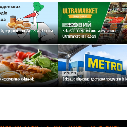
15.12.2022
бутербродів від Zakaz.ua. Частина
Zakaz.ua запустив доставку з нового
Ultramarket на Подолі
30.08.2022
 незвичайних сніданків
Zakaz.ua відновив доставку продуктів із