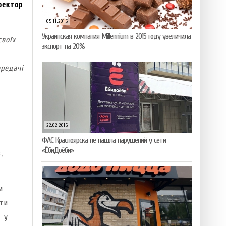
ректор
05.11.2015
Украинская компания Millennium в 2015 году увеличила
воїх
экспорт на 20%
редачі
22.02.2016
ФАС Красноярска не нашла нарушений у сети
«ЁбиДоёби»
,
м
ти
 у