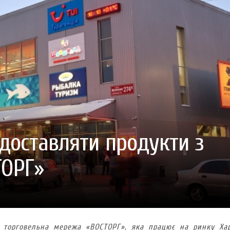
ГОТУВАТИ (І ЗАМОВИТИ)
VARUS ПРЕДСТАВИВ НОВИНКУ ВЛАСНОЇ ТМ VARTO —
VARUS ПІДБИВ ПІДСУ
ПЕЧИВО «ФРУТТАНЧИК» СПРОБУЙ ЗІ ЗНИЖКОЮ -40 %
400 ПОЗИЦІЙ, РЕКОРДН
 новинка зефір від власної ТМ Varto вже у VARUS
- 20.10.2025
СМАКИ
 шматочку: халва власної ТМ Varto вже у VARUS
- 10.10.2025
ирний фестиваль
- 29.09.2025
затримати літо в келиху
- 22.09.2025
ому знаку зодіаку: розбір астролога і керуючого баром
- 23.03.2026
 доставляти продукти з
ТОРГ»
ла торговельна мережа
«
ВОСТОРГ
»
, яка працює на ринку Ха