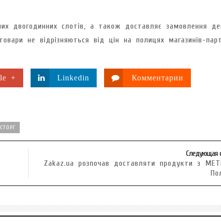
их двогодинних слотів, а також доставляє замовлення де
товари не відрізняються від цін на полицях магазинів-парт
le +
Linkedin
Комментарии
СТОРГ
Следующая 
Zakaz.ua розпочав доставляти продукти з ME
По