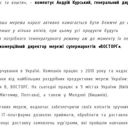
ас та кошти»,
–
коментує Андрій Курський, генеральний ди
ша мережа наразі активно намагається бути ближче до с
лише у кілька кліків, при цьому усі продукти будуть
та потрібного температурного режиму аж до моменту їх пе
, комерційний директор мережі супермаркетів
«
ВОСТОРГ
»
.
рчування в Україні. Компанія працює з 2010 року та надає
ння від найбільших роздрібних продуктових мереж України:
 В, ВОСТОРГ. На сьогодні працює в 9 містах України (Київ
, Житомир, Полтава), а також у Молдові (Кишинів).
тових мереж, водночас забезпечуючи своїх клієнтів зручни
на IT-платформа дозволяє приймати, обробляти та доставля
конує доставку замовлень кур’єрами, які пройшли навчання