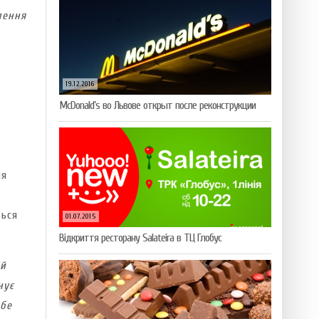
лення
19.12.2016
McDonald’s во Львове открыт после реконструкции
ля
ться
01.07.2015
Відкриття ресторану Salateirа в ТЦ Глобус
ій
нує
ебе