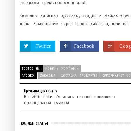
власному тренінговому центрі.
Компанія здійснює доставку щодня в межах зручн
день. Замовляючи через сервіс Zakaz.ua, ціни на 
Twitter
Facebook
Goog
POSTED IN:
НОВИНИ КОМПАНІЙ
TAGGED:
ZAKAZ.UА
ДОСТАВКА ПРОДУКТІВ
СУПЕРМАРКЕТ ВО
Предыдущая статья
На WOG Cafe з`явились сезонні новинки з
французьким смаком
ПОХОЖИЕ СТАТЬИ