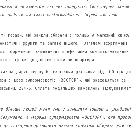
ироким асортиментом якісних продуктів. Своє перше замов
ть зробити на сайті vostorg.zakaz.ua. Перша доставка
ті товари, які звикли збирати з полиць у магазині: свіжу
и, екзотичні фрукти та багато іншого. Загалом асортимент
ісля оформлення замовлення професійний комплектувальник
ротші строки до дверей офісу чи квартири.
akaz.ua дарує першу безкоштовну доставку від 300 грн д
ари з двох супермаркетів
«
ВОСТОРГ
»
, які знаходяться за
ковський, 274-В. Оплата подальших замовлень відбуватиме
ще більше людей мали змогу замовити товари в улюблен
 безумовно, є мережа супермаркетів «
ВОСТОРГ
»
, яка пропо
о ця співпраця дозволить нашим клієнтам обирати для с