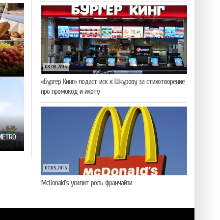
08.08.2016
«Бургер Кинг» подаст иск к Шнурову за стихотворение
про промокод и икоту
 МЕТRО
07.05.2015
McDonald’s усилит роль франчайзи