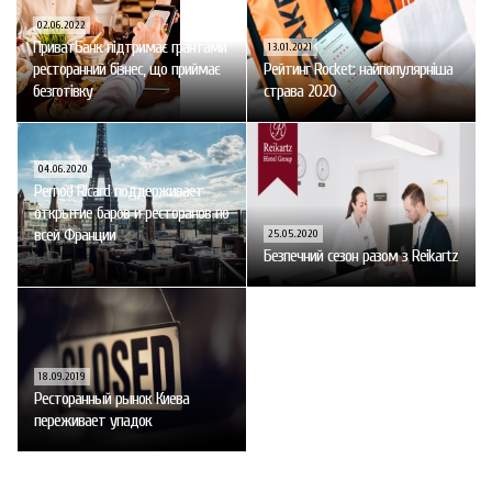
02.06.2022
ПриватБанк підтримає грантами
13.01.2021
ресторанний бізнес, що приймає
Рейтинг Rocket: найпопулярніша
безготівку
страва 2020
04.06.2020
Pernod Ricard поддерживает
открытие баров и ресторанов по
всей Франции
25.05.2020
Безпечний сезон разом з Reikartz
18.09.2019
Ресторанный рынок Киева
переживает упадок