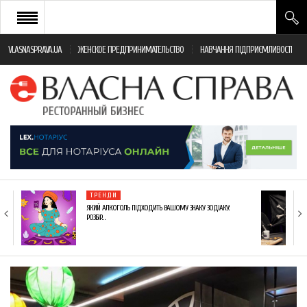
VLASNASPRAVA.UA
ЖЕНСКОЕ ПРЕДПРИНИМАТЕЛЬСТВО
НАВЧАННЯ ПІДПРИЄМЛИВОСТІ
НОВИНИ РЕСТОРАННОГО БІЗНЕСУ
ЯК ВІДКРИТИ ТА УСПІШНО КЕРУВАТИ
ПОДІЇ
МОНІТОРИНГ ЗАКОНОДАВСТВА
РІЗНЕ
ТРЕНДИ
ФРАНЧАЙЗИНГ
ЯКИЙ АЛКОГОЛЬ ПІДХОДИТЬ ВАШОМУ ЗНАКУ ЗОДІАКУ:
РОЗБІР…
КНИГИ