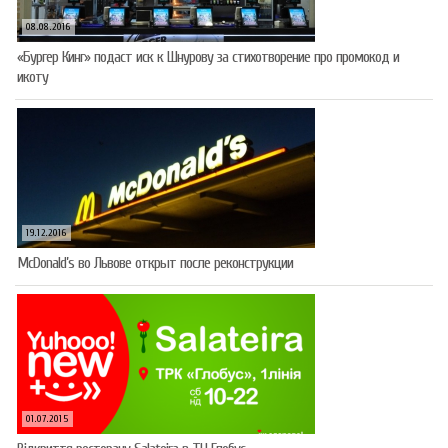
08.08.2016
«Бургер Кинг» подаст иск к Шнурову за стихотворение про промокод и
икоту
19.12.2016
McDonald’s во Львове открыт после реконструкции
01.07.2015