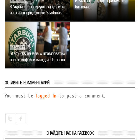
В Starbucks будут принимать
17.09.2018
В Украине планируют запустить
биткоины
на рынок продукцию Starbucks
07.12.2017
Starbucks начала «штамповать»
новые кофейни каждые 15 часов
ОСТАВИТЬ КОММЕНТАРИЙ
You must be
logged in
to post a comment.
ЗНАЙДІТЬ НАС НА FACEBOOK