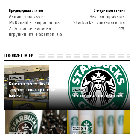
Предыдущая статья
Следующая статья
Акции японского
Чистая прибыль
McDonald’s выросли на
Starbucks снизилась на
23% после запуска
4%
игрушки из Pokémon Go
ПОХОЖИЕ СТАТЬИ
13.09.2019
Кофе к конфетам: Roshen
запустил новое направление
24.09.2018
бизнеса
Starbucks не спешит в Украину
08.08.2018