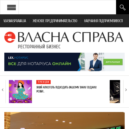
VLASNASPRAVA.UA
ЖЕНСКОЕ ПРЕДПРИНИМАТЕЛЬСТВО
НАВЧАННЯ ПІДПРИЄМЛИВОСТІ
НОВИНИ РЕСТОРАННОГО БІЗНЕСУ
ЯК ВІДКРИТИ ТА УСПІШНО КЕРУВАТИ
ПОДІЇ
МОНІТОРИНГ ЗАКОНОДАВСТВА
РІЗНЕ
ТРЕНДИ
ФРАНЧАЙЗИНГ
ЯКИЙ АЛКОГОЛЬ ПІДХОДИТЬ ВАШОМУ ЗНАКУ ЗОДІАКУ:
РОЗБІР…
КНИГИ