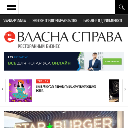
VLASNASPRAVA.UA
ЖЕНСКОЕ ПРЕДПРИНИМАТЕЛЬСТВО
НАВЧАННЯ ПІДПРИЄМЛИВОСТІ
НОВИНИ РЕСТОРАННОГО БІЗНЕСУ
ЯК ВІДКРИТИ ТА УСПІШНО КЕРУВАТИ
ПОДІЇ
МОНІТОРИНГ ЗАКОНОДАВСТВА
РІЗНЕ
ТРЕНДИ
ФРАНЧАЙЗИНГ
ЯКИЙ АЛКОГОЛЬ ПІДХОДИТЬ ВАШОМУ ЗНАКУ ЗОДІАКУ:
РОЗБІР…
КНИГИ