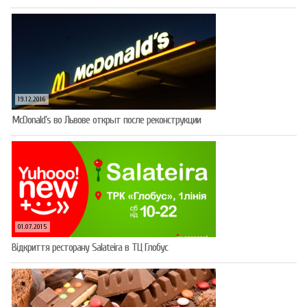
19.12.2016
McDonald’s во Львове открыт после реконструкции
01.07.2015
Відкриття ресторану Salateirа в ТЦ Глобус