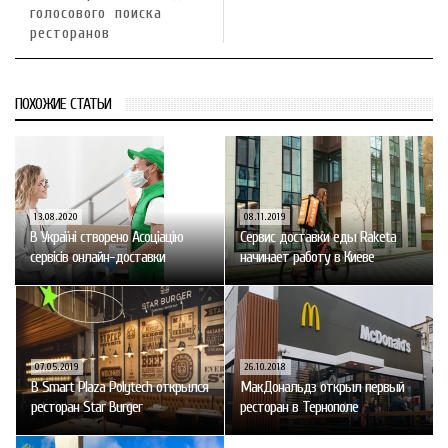
голосового поиска
ресторанов
ПОХОЖИЕ СТАТЬИ
13.08.2020
08.11.2019
В Україні створено Асоціацію
Сервис доставки еды Raketa
сервісів онлайн-доставки
начинает работу в Киеве
07.05.2019
26.10.2018
В Smart Plaza Polytech открылся
МакДональдз открыл первый
ресторан Star Burger
ресторан в Тернополе