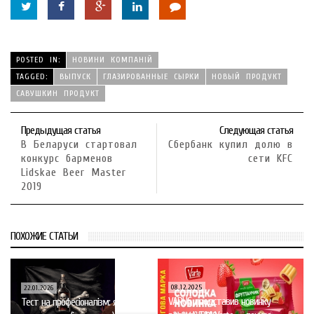
POSTED IN:
НОВИНИ КОМПАНІЙ
TAGGED:
ВЫПУСК
ГЛАЗИРОВАННЫЕ СЫРКИ
НОВЫЙ ПРОДУКТ
САВУШКИН ПРОДУКТ
Предыдущая статья
Следующая статья
В Беларуси стартовал
Сбербанк купил долю в
конкурс барменов
сети KFC
Lidskae Beer Master
2019
ПОХОЖИЕ СТАТЬИ
08.12.2025
22.01.2026
VARUS представив новинку
Тест на професіоналізм: як