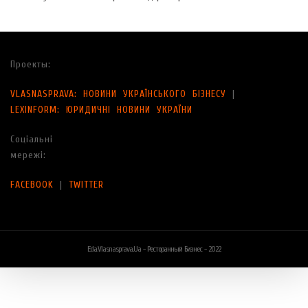
Проекты:
VLASNASPRAVA: НОВИНИ УКРАЇНСЬКОГО БІЗНЕСУ
|
LEXINFORM: ЮРИДИЧНІ НОВИНИ УКРАЇНИ
Соціальні
мережі:
FACEBOOK
|
TWITTER
Eda.vlasnasprava.ua - Ресторанный Бизнес - 2022