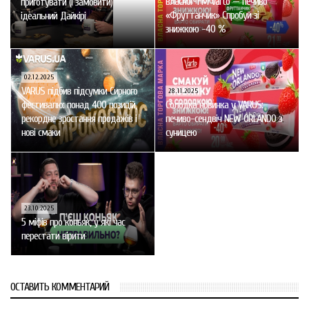
власної ТМ Varto — печиво
приготувати (і замовити)
«Фруттанчик» Спробуй зі
ідеальний Дайкірі
знижкою -40 %
02.12.2025
VARUS підбив підсумки Сирного
28.11.2025
фестивалю: понад 400 позицій,
Солодка новинка у VARUS:
рекордне зростання продажів і
печиво-сендвіч NEW ORLANDO з
нові смаки
суницею
23.10.2025
5 міфів про коньяк, у які час
перестати вірити
ОСТАВИТЬ КОММЕНТАРИЙ