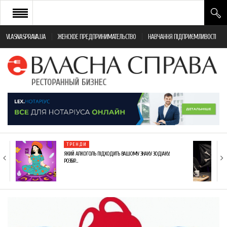
VLASNASPRAVA.UA
ЖЕНСКОЕ ПРЕДПРИНИМАТЕЛЬСТВО
НАВЧАННЯ ПІДПРИЄМЛИВОСТІ
НОВИНИ РЕСТОРАННОГО БІЗНЕСУ
ЯК ВІДКРИТИ ТА УСПІШНО КЕРУВАТИ
ПОДІЇ
МОНІТОРИНГ ЗАКОНОДАВСТВА
РІЗНЕ
ТРЕНДИ
ФРАНЧАЙЗИНГ
ЯКИЙ АЛКОГОЛЬ ПІДХОДИТЬ ВАШОМУ ЗНАКУ ЗОДІАКУ:
РОЗБІР…
КНИГИ