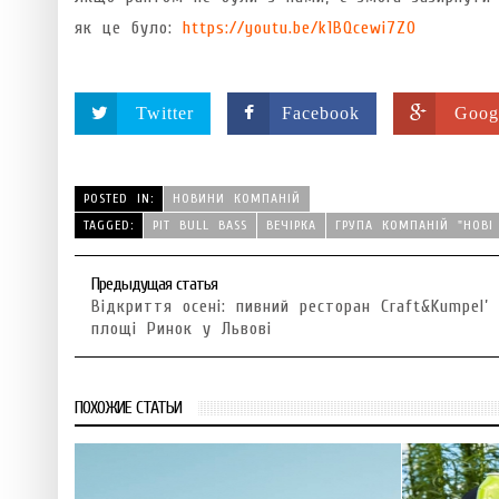
як це було:
https://youtu.be/k1BQcewi7Z0
Twitter
Facebook
Goog
POSTED IN:
НОВИНИ КОМПАНІЙ
TAGGED:
PIT BULL BASS
ВЕЧІРКА
ГРУПА КОМПАНІЙ "НОВІ
Предыдущая статья
Відкриття осені: пивний ресторан Craft&Kumpel’
площі Ринок у Львові
ПОХОЖИЕ СТАТЬИ