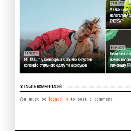
27.08.2020
У законному п
нелегальну ф
ENERGY™
14.04.2020
Нескінченна в
08.06.2021
PIT BULL™ у колаборації з Ohueno випустив
нового напою
колекцію стильного одягу та аксесуарів
лимонаду FR
ОСТАВИТЬ КОММЕНТАРИЙ
You must be
logged in
to post a comment.