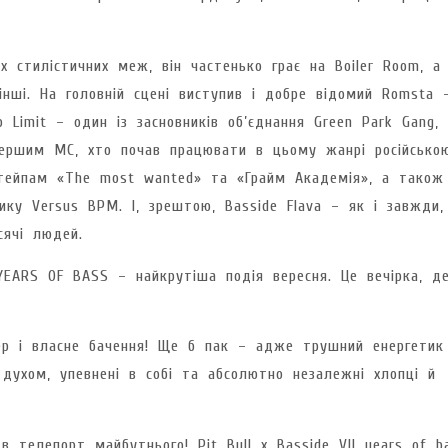
х стилістичних меж, він частенько грає на Boiler Room, а
 інші. На головній сцені виступив і добре відомий Romsta 
 Limit – один із засновників об’єднання Green Park Gang,
першим МС, хто почав працювати в цьому жанрі російсько
стейпам «The most wanted» та «Грайм Академія», а також
ку Versus BPM. І, зрештою, Basside Flava – як і завжди,
сячі людей.
 YEARS OF BASS – найкрутіша подія вересня. Це вечірка, д
ер і власне бачення! Ще б пак – адже трушний енергетик
 духом, упевнені в собі та абсолютно незалежні хлопці й
 телепорт майбутнього! Pit Bull x Basside VII years of b