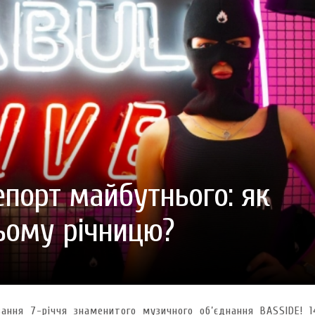
ГОТУВАТИ (І ЗАМОВИТИ)
VARUS ПРЕДСТАВИВ НОВИНКУ ВЛАСНОЇ ТМ VARTO —
VARUS ПІДБИВ ПІДСУ
ПЕЧИВО «ФРУТТАНЧИК» СПРОБУЙ ЗІ ЗНИЖКОЮ -40 %
400 ПОЗИЦІЙ, РЕКОРДН
 новинка зефір від власної ТМ Varto вже у VARUS
- 20.10.2025
СМАКИ
 шматочку: халва власної ТМ Varto вже у VARUS
- 10.10.2025
ирний фестиваль
- 29.09.2025
затримати літо в келиху
- 22.09.2025
ому знаку зодіаку: розбір астролога і керуючого баром
- 23.03.2026
лепорт майбутнього: як
ьому річницю?
вання 7-річчя знаменитого музичного об’єднання BASSIDE! 1