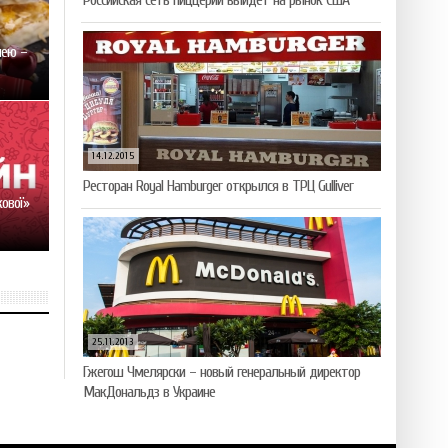
Российская сеть пиццерий выйдет на рынок США
нею –
14.12.2015
Ресторан Royal Hamburger открылся в ТРЦ Gulliver
кової»
25.11.2013
Гжегош Чмелярски – новый генеральный директор
МакДональдз в Украине