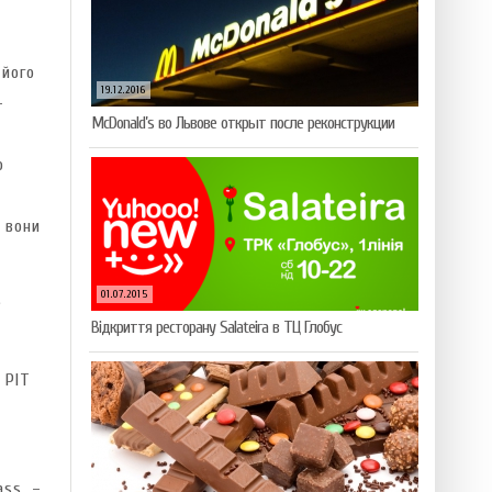
 його
19.12.2016
–
McDonald’s во Львове открыт после реконструкции
ю
 вони
01.07.2015
е
Відкриття ресторану Salateirа в ТЦ Глобус
 PIT
ass –