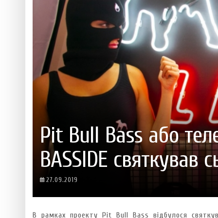
 ТЕХНОЛОГІЙ
ЯКИЙ АЛКОГОЛЬ ПІДХОДИТЬ ВАШОМУ ЗНАКУ ЗОДІАКУ:
ТЕСТ НА ПРОФЕСІОНАЛІЗМ: ЯК ПРИ
РОЗБІР АСТРОЛОГА І КЕРУЮЧОГО БАРОМ
ІДЕАЛЬНИЙ ДАЙКІРІ
Ніжність, що смакує до чаю:
Солодкий настрій у кожному
VARUS запускає космічний С
Пивоколада від MAUDAU: як 
Який алкоголь підходить ваш
Pit Bull Bass або те
BASSIDE святкував с
27.09.2019
В рамках проекту Pit Bull Bass відбулося святку