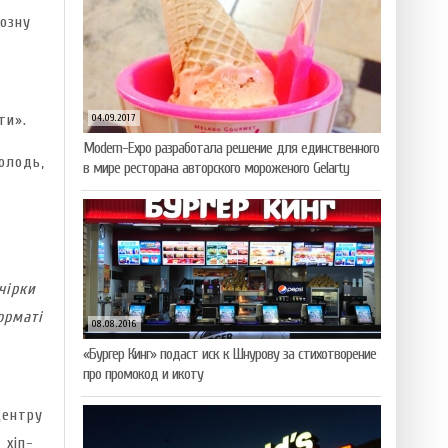
озну
ти».
04.09.2017
Modern-Expo разработала решение для единственного
олодь,
в мире ресторана авторского мороженого Gelarty
чірки
орматі
08.08.2016
«Бургер Кинг» подаст иск к Шнурову за стихотворение
про промокод и икоту
центру
 хіп-