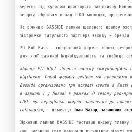
вересня під куполом просторого павільйону Націо
вечірку зібралися понад 1500 молодих, прогресив
На річницю BASSIDE лавина шаленого драйву охоп
підтримки титульного партнера заходу – бренда е
Pit Bull Bass – спеціальний формат нічних вечіро
для якої важливі індивідуальність та свобода са
«Бренд PIT BULL зберігає власну комунікаційну 
відтінком. Такий формат вечірок ми проводимо в
Basside організовано три яскраві івенти в Києві 
в Харкові і у Львові в рамках VI сезону реп-про
LIVE, що передбачає ширше залучення до проекту
спільноти»
, – коментує
Іван Базар, засновник аг
Зірковий лайнап BASSIDE поставив високу планку 
свої найкращі сети виконали всесвітньо відомі му