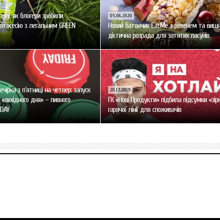
олі: як блогери зробили
05.06.2020
отосесію з легальним GREEN
Новий батончик EatMe з ревенем та виш
дієтична розрада для затятих ласунів
ечірка з п’ятниці на четвер: запуск
20.12.2019
 «вихідного дня» – пивного
ГК «Нові Продукти» підбила підсумки «зір
IDAY
гарячої лінії для споживачів