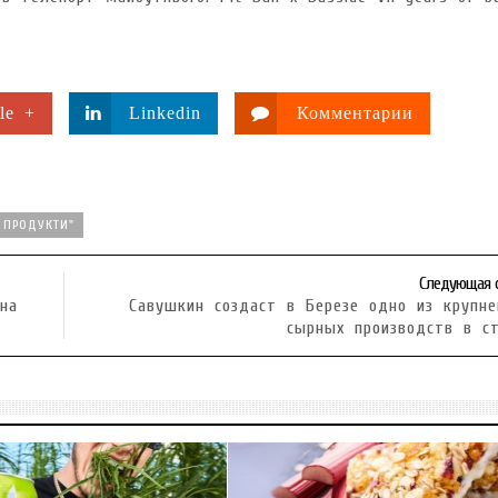
le +
Linkedin
Комментарии
 ПРОДУКТИ"
Следующая 
 на
Савушкин создаст в Березе одно из крупн
сырных производств в с