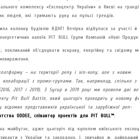
нального комплексу «Експоцентр України» в Києві на гранді
них людей, які тримають руку на пульсі трендів.
ила колонну будівлю ВДНГ! Вечірка відбулася за участі й
нергетичних напоїв PIT BULL Групи Компаній «Нові Продук
к, покликаний об’єднувати яскраву, енергійну та свідому м
мовираження.
платформу – на території репу і хіп-хопу, але з новим
 колаборації з промо-групами. Так, наприклад, спільно з
(2016, 2017 і 2019). З Syrup в 2019 році ми провели дві ве
екту Pit Bull Battle, який цьогоріч проходить у новому ф
 відомих представників української та зарубіжної реп-
ентства ODDEE, співавтор проектів для PIT BULL™
.
на майбутнє, адже цьогоріч під куполом київського експо
зиканти з України та закордону. І, звичайно ж, найкращий