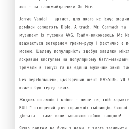
хоп – на танцмайданчику On Fire.
Jerrau Vandal – артист, для якого не існує жодни
ремікси сапортять Diplo, A-track, Mr. Carmack та
музикант із тусовки AVG. Грайм-виконавець Mc No
вважається ветераном грайм-руху і фактично є 
мовою. Шалену популярність здобув завдяки мік
яскравим виступам на популярному батл-майданчи
тримали в тонусі та на єдиній музичній хвилі ти
Без перебільшень, цьогорічний івент BASSIDE: VII
кожен був серед своїх.
Жодних штампів і кліше – лише ти, твій характ
BULL™ створений для справжніх сміливців. Сильні
дівчата – саме вони запалили собою танцпол!
Якщо раптом не були з нами, є змога зазирнути в