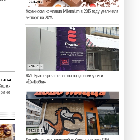
05.11.2015
Украинская компания Millennium в 2015 году увеличила
экспорт на 20%
22.02.2016
ФАС Красноярска не нашла нарушений у сети
статья
«ЁбиДоёби»
ейших
тране
24.02.2016