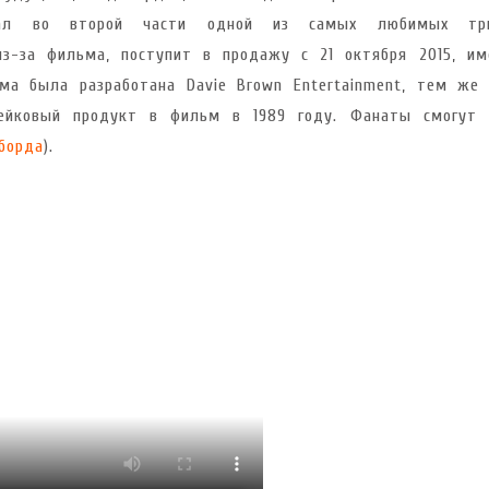
вал во второй части одной из самых любимых три
из-за фильма, поступит в продажу с 21 октября 2015, им
ма была разработана Davie Brown Entertainment, тем же
фейковый продукт в фильм в 1989 году. Фанаты смогут 
борда
).