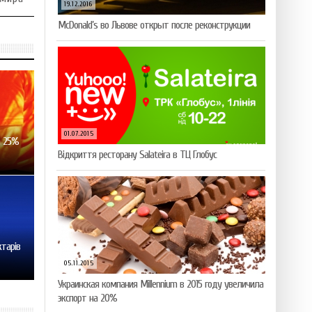
19.12.2016
McDonald’s во Львове открыт после реконструкции
01.07.2015
а 25%
Відкриття ресторану Salateirа в ТЦ Глобус
ктарів
05.11.2015
Украинская компания Millennium в 2015 году увеличила
экспорт на 20%