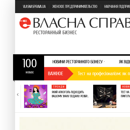
VLASNASPRAVA.UA
ЖЕНСКОЕ ПРЕДПРИНИМАТЕЛЬСТВО
НАВЧАННЯ ПІДПРИ
100
НОВИНИ РЕСТОРАННОГО БІЗНЕСУ
ЯК ВІД
РЕСТОРАННИЙ БІЗНЕС В УКРАЇНІ
КОМПАНІЯ CARLSBERG UKRAINE ОТРИМАЛА 20 НАГОРОД НА МІЖНАРОДНОМУ КОНКУРСІ ВІД «УКРПИВА»
ВАЖНОЕ
Тест на професіоналізм: як п
НОВОЕ
VARUS представив новинку в
ОМПАНІЙ
ТРЕНДИ
ТРЕНДИ
НОВИНИ КОМПАНІЙ
НОВИ
НОВА ВІТРИНА: ЯК
ЯКИЙ АЛКОГОЛЬ ПІДХОДИТЬ
ТЕСТ НА
EBOOK…
ВАШОМУ ЗНАКУ ЗОДІАКУ: РОЗБІР…
ПРИГОТУ
VARUS підбив підсумки Сирно
Солодка новинка у VARUS: п
23.03.2026
22.01.2026
5 міфів про коньяк, у які ча