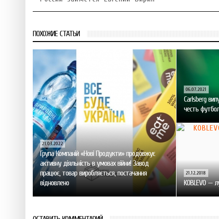
ПОХОЖИЕ СТАТЬИ
06.07.2021
Carlsberg вип
честь футбол
21.03.2022
Група Компаній «Нові Продукти» продовжує
активну діяльність в умовах війни! Завод
працює, товар виробляється, постачання
21.12.2018
відновлено
KOBLEVO — л
ОСТАВИТЬ КОММЕНТАРИЙ