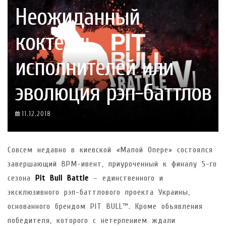
Неожиданный
коктейль
исполнителей или
эволюция рэп-баттлов
11.12.2018
Совсем недавно в киевской
«
Малой Опере» состоялся
завершающий BPM-ивент, приуроченный к финалу 5-го
сезона
Pit Bull Battle
– единственного и
эксклюзивного рэп-баттлового проекта Украины,
основанного брендом PIT BULL™. Кроме объявления
победителя, которого с нетерпением ждали