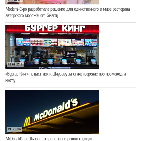
Modern-Expo разработала решение для единственного в мире ресторана
авторского мороженого Gelarty
08.08.2016
«Бургер Кинг» подаст иск к Шнурову за стихотворение про промокод и
икоту
19.12.2016
McDonald’s во Львове открыт после реконструкции