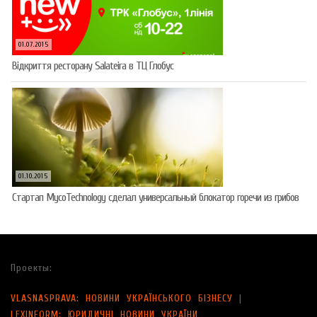
01.07.2015
Відкриття ресторану Salateirа в ТЦ Глобус
01.10.2015
Стартап MycoTechnology сделал универсальный блокатор горечи из грибов
Проекты:
VLASNASPRAVA: НОВИНИ УКРАЇНСЬКОГО БІЗНЕСУ
|
LEXINFORM: ЮРИДИЧНІ НОВИНИ УКРАЇНИ