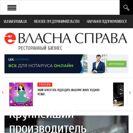
VLASNASPRAVA.UA
ЖЕНСКОЕ ПРЕДПРИНИМАТЕЛЬСТВО
НАВЧАННЯ ПІДПРИЄМЛИВОСТІ
НОВИНИ РЕСТОРАННОГО БІЗНЕСУ
ЯК ВІДКРИТИ ТА УСПІШНО КЕРУВАТИ
ПОДІЇ
МОНІТОРИНГ ЗАКОНОДАВСТВА
РІЗНЕ
ТРЕНДИ
ФРАНЧАЙЗИНГ
ЯКИЙ АЛКОГОЛЬ ПІДХОДИТЬ ВАШОМУ ЗНАКУ ЗОДІАКУ:
РОЗБІР…
КНИГИ
Крупнейший
производитель