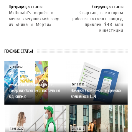
Предыдущая статья
Следующая статья
McDonald’s вернёт в
Стартап, в котором
меню сычуаньский соус
роботы готовят пиццу,
из «Рика и Морти»
привлек $48 млн
инвестиций
ПОХОЖИЕ СТАТЬИ
21.03.2022
Група Компаній «Нові Продукти»
продовжує активну діяльність в
умовах війни! Завод працює,
26.12.2020
товар виробляється, постачання
Новинка! Скретч-карти правової
відновлено
впевненості LEX!
13.08.2020
08.11.2019