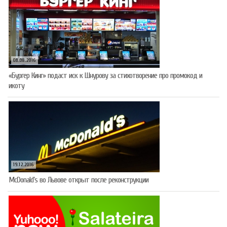
08.08.2016
«Бургер Кинг» подаст иск к Шнурову за стихотворение про промокод и
икоту
19.12.2016
McDonald’s во Львове открыт после реконструкции