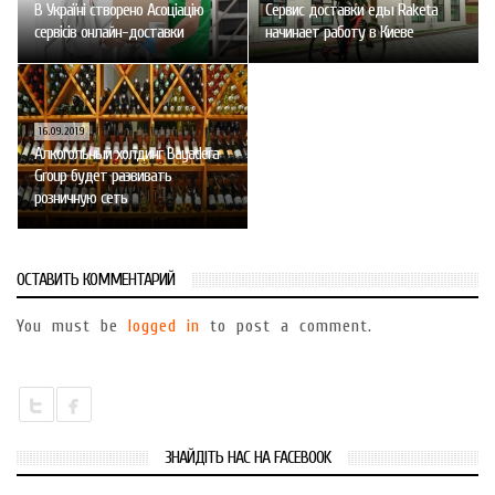
В Україні створено Асоціацію
Сервис доставки еды Raketa
сервісів онлайн-доставки
начинает работу в Киеве
16.09.2019
Алкогольный холдинг Bayadera
Group будет развивать
розничную сеть
ОСТАВИТЬ КОММЕНТАРИЙ
You must be
logged in
to post a comment.
ЗНАЙДІТЬ НАС НА FACEBOOK