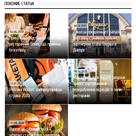
ПОХОЖИЕ СТАТЬИ
06.10.2021
Zakaz.ua продолжает запускать
02.06.2022
ПриватБанк підтримає грантами
доставку с рынков: новым
ресторанний бізнес, що приймає
партнером стала Озерка в
безготівку
Днепре
06.10.2020
Макдональдз в Україні запускає
проєкт сортування й
13.01.2021
Рейтинг Rocket: найпопулярніша
перероблення відходів із залів
страва 2020
ресторанів
03.08.2020
Бургер на сніданок, обід і
вечерю: статистика замовлень