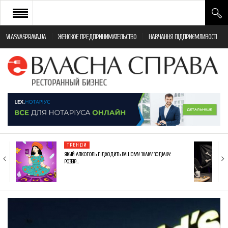
VLASNASPRAVA.UA
ЖЕНСКОЕ ПРЕДПРИНИМАТЕЛЬСТВО
НАВЧАННЯ ПІДПРИЄМЛИВОСТІ
НОВИНИ РЕСТОРАННОГО БІЗНЕСУ
ЯК ВІДКРИТИ ТА УСПІШНО КЕРУВАТИ
ПОДІЇ
МОНІТОРИНГ ЗАКОНОДАВСТВА
РІЗНЕ
ТРЕНДИ
ФРАНЧАЙЗИНГ
ЯКИЙ АЛКОГОЛЬ ПІДХОДИТЬ ВАШОМУ ЗНАКУ ЗОДІАКУ:
РОЗБІР…
КНИГИ