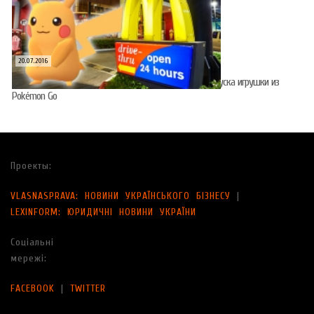
20.07.2016
Акции японского McDonald’s выросли на 23% после запуска игрушки из
Pokémon Go
Проекты:
VLASNASPRAVA: НОВИНИ УКРАЇНСЬКОГО БІЗНЕСУ
|
LEXINFORM: ЮРИДИЧНІ НОВИНИ УКРАЇНИ
Соціальні
мережі:
FACEBOOK
|
TWITTER