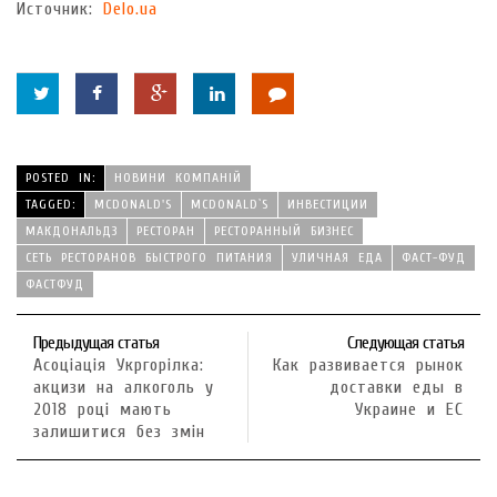
Источник:
Delo.ua
POSTED IN:
НОВИНИ КОМПАНІЙ
TAGGED:
MCDONALD'S
MCDONALD`S
ИНВЕСТИЦИИ
МАКДОНАЛЬДЗ
РЕСТОРАН
РЕСТОРАННЫЙ БИЗНЕС
СЕТЬ РЕСТОРАНОВ БЫСТРОГО ПИТАНИЯ
УЛИЧНАЯ ЕДА
ФАСТ-ФУД
ФАСТФУД
Предыдущая статья
Следующая статья
Асоціація Укргорілка:
Как развивается рынок
акцизи на алкоголь у
доставки еды в
2018 році мають
Украине и ЕС
залишитися без змін