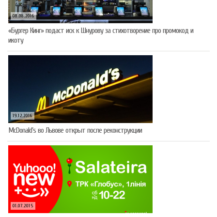
08.08.2016
«Бургер Кинг» подаст иск к Шнурову за стихотворение про промокод и
икоту
19.12.2016
McDonald’s во Львове открыт после реконструкции
01.07.2015