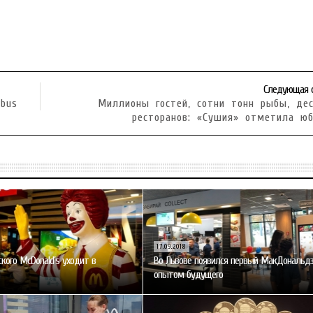
Следующая 
obus
Миллионы гостей, сотни тонн рыбы, де
ресторанов: «Сушия» отметила ю
17.09.2018
ского McDonald’s уходит в
Во Львове появился первый МакДональдз
опытом будущего