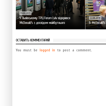
19.04.2019
У Львівському TРЦ Forum Lviv відкрився
22.08.2018
McDonald’s з досвідом майбутнього
В McDonald’s
ОСТАВИТЬ КОММЕНТАРИЙ
You must be
logged in
to post a comment.