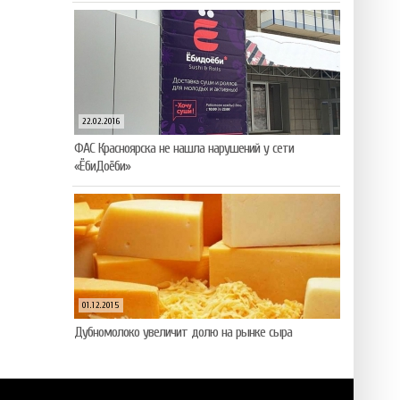
22.02.2016
ФАС Красноярска не нашла нарушений у сети
«ЁбиДоёби»
01.12.2015
Дубномолоко увеличит долю на рынке сыра