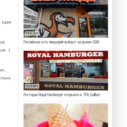
 один
24.02.2016
Российская сеть пиццерий выйдет на рынок США
ной
рым 2
ve,
ельно
14.12.2015
Ресторан Royal Hamburger открылся в ТРЦ Gulliver