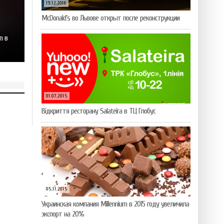
19.12.2016
McDonald’s во Львове открыт после реконструкции
n в
01.07.2015
Відкриття ресторану Salateirа в ТЦ Глобус
05.11.2015
Украинская компания Millennium в 2015 году увеличила
экспорт на 20%