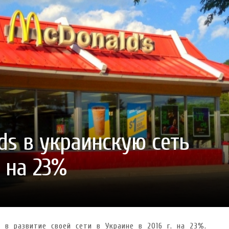
ГОТУВАТИ (І ЗАМОВИТИ)
VARUS ПРЕДСТАВИВ НОВИНКУ ВЛАСНОЇ ТМ VARTO —
VARUS ПІДБИВ ПІДСУ
ПЕЧИВО «ФРУТТАНЧИК» СПРОБУЙ ЗІ ЗНИЖКОЮ -40 %
400 ПОЗИЦІЙ, РЕКОРДН
с перестати вірити
- 23.10.2025
СМАКИ
 новинка зефір від власної ТМ Varto вже у VARUS
- 20.10.2025
 шматочку: халва власної ТМ Varto вже у VARUS
- 10.10.2025
ирний фестиваль
- 29.09.2025
затримати літо в келиху
- 22.09.2025
ds в украинскую сеть
 на 23%
 в развитие своей сети в Украине в 2016 г. на 23%.