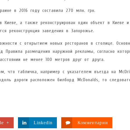
аине в 2016 году составила 270 млн. грн.
в Киеве, а также реконструирован один объект в Киеве и
тся реконструкция заведения в Запорожье.
ожности с открытием новых ресторанов в столице. Основ
ад Правила размещения наружной рекламы, согласно кото
асстоянии не менее 100 метров друг от друга.
м, что табличка, например с указателем въезда на McDri
вдоль дороги расположен билборд McDonalds, то следоват
le +
Linkedin
Комментарии