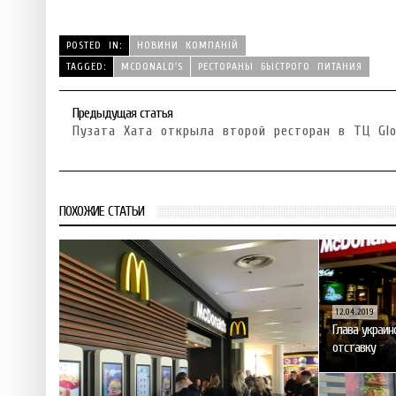
POSTED IN:
НОВИНИ КОМПАНІЙ
TAGGED:
MCDONALD'S
РЕСТОРАНЫ БЫСТРОГО ПИТАНИЯ
Предыдущая статья
Пузата Хата открыла второй ресторан в ТЦ Gl
ПОХОЖИЕ СТАТЬИ
12.04.2019
Глава украин
отставку