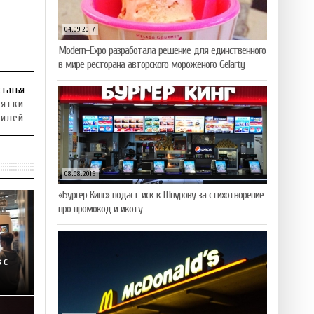
04.09.2017
Modern-Expo разработала решение для единственного
в мире ресторана авторского мороженого Gelarty
статья
сятки
билей
08.08.2016
«Бургер Кинг» подаст иск к Шнурову за стихотворение
про промокод и икоту
 с