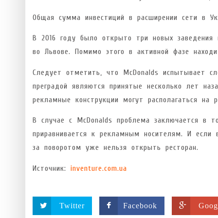
Общая сумма инвестиций в расширении сети в Укр
В 2016 году было открыто три новых заведения 
во Львове. Помимо этого в активной фазе находи
Следует отметить, что McDonalds испытывает сл
преградой являются принятые несколько лет наз
рекламные конструкции могут располагаться на р
В случае с McDonalds проблема заключается в то
приравнивается к рекламным носителям. И если 
за поворотом уже нельзя открыть ресторан.
Источник:
inventure.com.ua
Twitter
Facebook
Goog