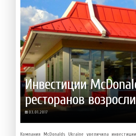
 ТЕХНОЛОГІЙ
ЯКИЙ АЛКОГОЛЬ ПІДХОДИТЬ ВАШОМУ ЗНАКУ ЗОДІАКУ:
ТЕСТ НА ПРОФЕСІОНАЛІЗМ: ЯК ПРИ
РОЗБІР АСТРОЛОГА І КЕРУЮЧОГО БАРОМ
ІДЕАЛЬНИЙ ДАЙКІРІ
5 міфів про коньяк, у які ча
Ніжність, що смакує до чаю:
Солодкий настрій у кожному
VARUS запускає космічний С
Пивоколада від MAUDAU: як 
Инвестиции McDonal
ресторанов возросли
03.01.2017
Компания McDonalds Ukraine увеличила инвестиции