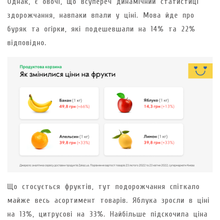
Однак, є овочі, що всупереч динамічний статистиці
здорожчання, навпаки впали у ціні. Мова йде про
буряк та огірки, які подешевшали на 14% та 22%
відповідно.
Що стосується фруктів, тут подорожчання спіткало
майже весь асортимент товарів. Яблука зросли в ціні
на 13%, цитрусові на 33%. Найбільше підскочила ціна