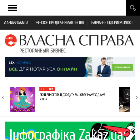
VLASNASPRAVA.UA
ЖЕНСКОЕ ПРЕДПРИНИМАТЕЛЬСТВО
НАВЧАННЯ ПІДПРИЄМЛИВОСТІ
НОВИНИ РЕСТОРАННОГО БІЗНЕСУ
ЯК ВІДКРИТИ ТА УСПІШНО КЕРУВАТИ
ПОДІЇ
МОНІТОРИНГ ЗАКОНОДАВСТВА
РІЗНЕ
ТРЕНДИ
ФРАНЧАЙЗИНГ
ЯКИЙ АЛКОГОЛЬ ПІДХОДИТЬ ВАШОМУ ЗНАКУ ЗОДІАКУ:
РОЗБІР…
КНИГИ
Інфографіка Zakaz.ua: