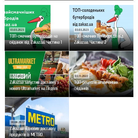
03.03.2023
03.03.2023
ТОП-смачних бутербродів на
ТОП-смачних бутербродів від
сніданок від Zakaz.ua. Частина 1
Zakaz.ua. Частина 2
15.12.2022
03.11.2022
Zakaz.ua запустив доставку з
ТОП-рецептів незвичайних
нового Ultramarket на Подолі
сніданків
30.08.2022
Zakaz.ua відновив доставку
продуктів із МЕТRО