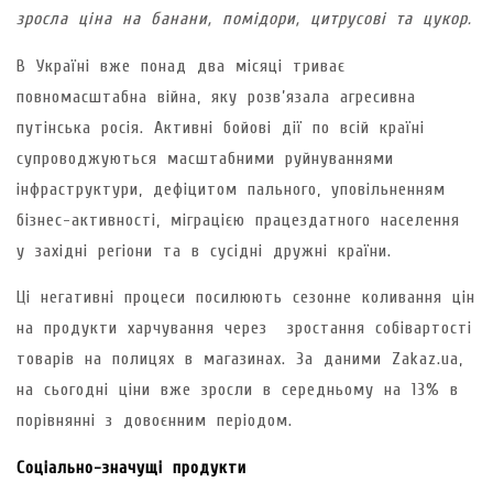
зросла ціна на банани, помідори, цитрусові та цукор.
В Україні вже понад два місяці триває
повномасштабна війна, яку розв’язала агресивна
путінська росія. Активні бойові дії по всій країні
супроводжуються масштабними руйнуваннями
інфраструктури, дефіцитом пального, уповільненням
бізнес-активності, міграцією працездатного населення
у західні регіони та в сусідні дружні країни.
Ці негативні процеси посилюють сезонне коливання цін
на продукти харчування через зростання собівартості
товарів на полицях в магазинах. За даними Zakaz.ua,
на сьогодні ціни вже зросли в середньому на 13% в
порівнянні з довоєнним періодом.
Соціально-значущі продукти