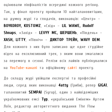
оцінювали півфіналістів всередині кожного регіону.
Так, у фінал проекту пройшли 10 найталановитіших,
на думку журі та глядачів, виконавців: «Центр» –
BOYKOROY, KOSTOMZ
, «Схід» –
LIL WAWE, Rudolf
Shnaps
, «Захід» –
LEVYY MC, ШЕРШЕНЬ
, «Південь» –
XASH, LITTY
, «Північ» –
ДИКТОР ТРЕЙН, WAVY DEM
.
Для кожного з них було записано ще одне студійне
відео на ексклюзивний трек, з яким вони змагалися
за перемогу в сезоні. Релізи всіх лайвів публікувалися
на
YouTube-каналі
та офіційному
сайті
проекту.
До складу журі увійшли експертні та професійні
люди, серед яких виконавці
4atty
(Гриби), репер
GIGA1
,
талановитий
SEMPAI
(Syrup), один з найвідоміших
україномовних емсі
Тур
, «український Емінем» Артем
Лоїк, редактор авторитетного видання The Flow