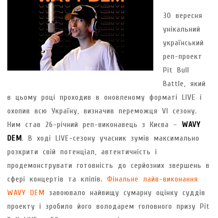
30 вересня
унікальний
український
реп-проект
Pit Bull
Battle, який
в цьому році проходив в оновленому форматі LIVE і
охопив всю Україну, визначив переможця VI сезону.
Ним став 26-річний реп-виконавець з Києва –
WAVY
DEM
. В ході LIVE-сезону учасник зумів максимально
розкрити свій потенціал, автентичність і
продемонструвати готовність до серйозних звершень в
сфері концертів та кліпів.
Фінальне лайв-виконання
WAVY DEM
завоювало найвищу сумарну оцінку суддів
проекту і зробило його володарем головного призу Pit