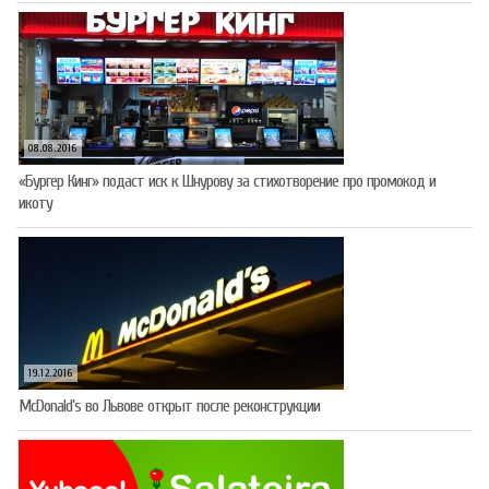
08.08.2016
«Бургер Кинг» подаст иск к Шнурову за стихотворение про промокод и
икоту
19.12.2016
McDonald’s во Львове открыт после реконструкции