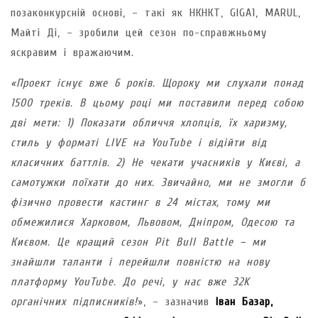
позаконкурсній основі, – такі як НКНКТ, GIGA1, MARUL,
Майті Ді, – зробили цей сезон по-справжньому
яскравим і вражаючим.
«Проект існує вже 6 років. Щороку ми слухали понад
1500 треків. В цьому році ми поставили перед собою
дві мети: 1) Показати обличчя хлопців, їх харизму,
стиль у форматі LIVE на YouTube і відійти від
класичних баттлів. 2) Не чекати учасників у Києві, а
самотужки поїхати до них. Звичайно, ми не змогли б
фізично провести кастинг в 24 містах, тому ми
обмежилися Харковом, Львовом, Дніпром, Одесою та
Києвом. Це кращий сезон Pit Bull Battle – ми
знайшли таланти і перейшли повністю на нову
платформу YouTube. До речі, у нас вже 32K
органічних підписників!
», – зазначив
Іван Базар,