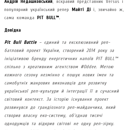
Андрій Недашковський
, яскравий представник Versus і
популярний український репер
Майті Ді
і, звичайно ж,
сама команда
PIT BULL™
.
Довідка
Pit Bull Battle
– єдиний та ексклюзивний реп-
батловий проект України, створений 2014 року за
ініціативою бренду енергетичних напоїв PIT BULL™
спільно з креативним агентством #Oddee. Метою
кожного сезону незмінно є пошук нових імен та
самобутніх жанрових виконавців для розвитку
української реп-культури й інтеграції її в сучасний
світовий контекст. За історію існування проект
розвинувся до грандіозного реп-майданчика, який
створив власну еко-систему, об’єднав тисячі
однодумців та відкрив світові не одну реп-зірку.