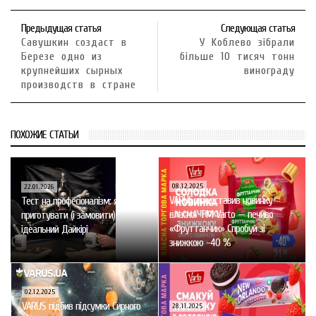
Предыдущая статья
Следующая статья
Савушкин создаст в
У Kоблево зібрали
Березе одно из
більше 10 тисяч тонн
крупнейших сырных
винограду
производств в стране
ПОХОЖИЕ СТАТЬИ
08.12.2025
22.01.2026
VARUS представив новинку
Тест на професіоналізм: як
власної ТМ Varto — печиво
приготувати (і замовити)
«Фруттанчик» Спробуй зі
ідеальний Дайкірі
знижкою -40 %
02.12.2025
VARUS підбив підсумки Сирного
28.11.2025