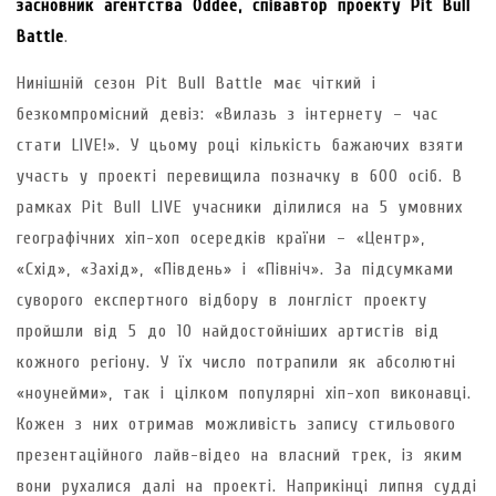
засновник агентства Oddee, співавтор проекту Pit Bull
Battle
.
Нинішній сезон Pit Bull Battle має чіткий і
безкомпромісний девіз: «Вилазь з інтернету – час
стати LIVE!». У цьому році кількість бажаючих взяти
участь у проекті перевищила позначку в 600 осіб. В
рамках Pit Bull LIVE учасники ділилися на 5 умовних
географічних хіп-хоп осередків країни – «Центр»,
«Схід», «Захід», «Південь» і «Північ». За підсумками
суворого експертного відбору в лонгліст проекту
пройшли від 5 до 10 найдостойніших артистів від
кожного регіону. У їх число потрапили як абсолютні
«ноунейми», так і цілком популярні хіп-хоп виконавці.
Кожен з них отримав можливість запису стильового
презентаційного лайв-відео на власний трек, із яким
вони рухалися далі на проекті. Наприкінці липня судді