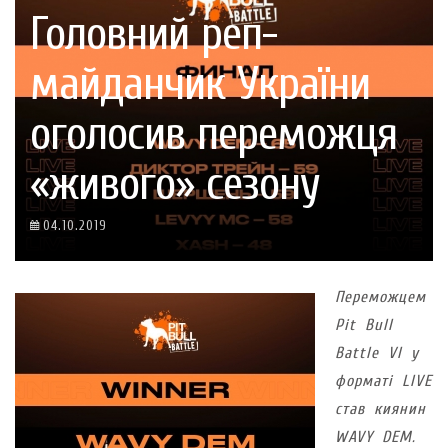
Головний реп-
майданчик України
оголосив переможця
«живого» сезону
04.10.2019
Переможцем
Pit Bull
Battle VI у
форматі LIVE
став киянин
WAVY DEM.