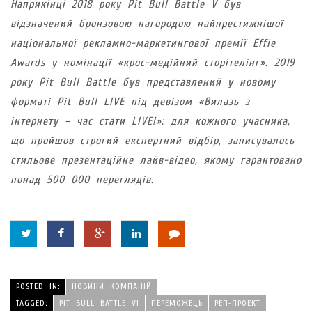
Наприкінці 2018 року Pit Bull Battle V був
відзначений бронзовою нагородою найпрестижнішої
національної рекламно-маркетингової премії Effie
Awards у номінації «крос-медійний сторітелінг». 2019
року Pit Bull Battle був представлений у новому
форматі Pit Bull LIVE під девізом «Вилазь з
інтернету – час стати LIVE!»: для кожного учасника,
що пройшов строгий експертний відбір, записувалось
стильове презентаційне лайв-відео, якому гарантовано
понад 500 000 переглядів.
POSTED IN:
НОВИНИ КОМПАНІЙ
TAGGED:
PIT BULL BATTLE VI
ПЕРЕМОЖЕЦЬ
РЕП-ПРОЕКТ