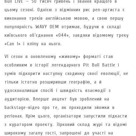
Bull LIVE – 50 тисяч гривень і звання кращого в
цьому сезоні. Однією з відмінних рис реп-артиста є
виконання треків англійською мовою, а свою першу
популярність WAVY DEM отримав, будучи в складі
київського об’єднання «044», завдяки відомому треку
«Can I» і кліпу на нього.
VI сезон в оновленому «живому» форматі став
особливим в історії легендарного Pit Bull Battle і
зумів підкорити наступну сходинку своєї еволюції, не
тільки істотно розширивши географію, а й
удосконаливши спосіб і швидкість взаємодії з
аудиторією. Вперше акцент був зроблений на
backstage-відео про те, як проходили зйомки в
регіонах. Крім цього, організатори запустили підкасти
з куратором проекту. Зірковий склад журі та відомі
широкому загалу гості, запрошені до участі на