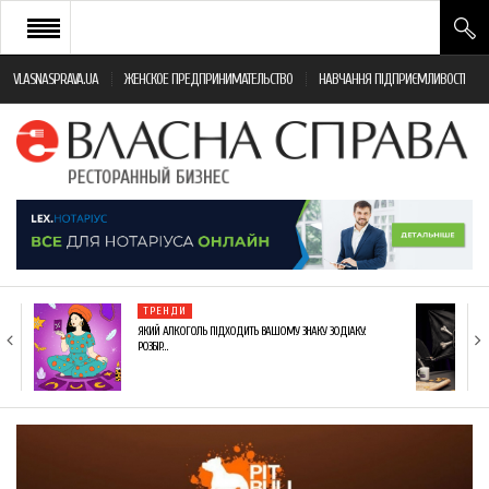
VLASNASPRAVA.UA
ЖЕНСКОЕ ПРЕДПРИНИМАТЕЛЬСТВО
НАВЧАННЯ ПІДПРИЄМЛИВОСТІ
НОВИНИ РЕСТОРАННОГО БІЗНЕСУ
ЯК ВІДКРИТИ ТА УСПІШНО КЕРУВАТИ
ПОДІЇ
МОНІТОРИНГ ЗАКОНОДАВСТВА
РІЗНЕ
ТРЕНДИ
ФРАНЧАЙЗИНГ
ЯКИЙ АЛКОГОЛЬ ПІДХОДИТЬ ВАШОМУ ЗНАКУ ЗОДІАКУ:
РОЗБІР…
КНИГИ