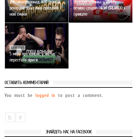
фестивалю: понад 400 позицій,
Солодка новинка у VARUS:
рекордне зростання продажів і
печиво-сендвіч NEW ORLANDO з
нові смаки
суницею
23.10.2025
5 міфів про коньяк, у які час
перестати вірити
ОСТАВИТЬ КОММЕНТАРИЙ
You must be
logged in
to post a comment.
ЗНАЙДІТЬ НАС НА FACEBOOK