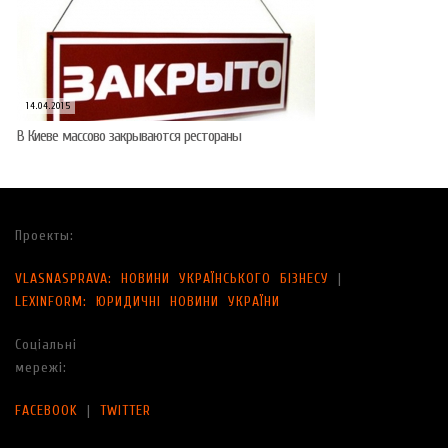
14.04.2015
В Киеве массово закрываются рестораны
Проекты:
VLASNASPRAVA: НОВИНИ УКРАЇНСЬКОГО БІЗНЕСУ
|
LEXINFORM: ЮРИДИЧНІ НОВИНИ УКРАЇНИ
Соціальні
мережі:
FACEBOOK
|
TWITTER