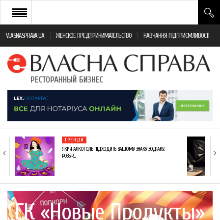
VLASNASPRAVA.UA
ЖЕНСКОЕ ПРЕДПРИНИМАТЕЛЬСТВО
НАВЧАННЯ ПІДПРИЄМЛИВОСТІ
НОВИНИ РЕСТОРАННОГО БІЗНЕСУ
ЯК ВІДКРИТИ ТА УСПІШНО КЕРУВАТИ
ПОДІЇ
МОНІТОРИНГ ЗАКОНОДАВСТВА
РІЗНЕ
ТРЕНДИ
ФРАНЧАЙЗИНГ
ЯКИЙ АЛКОГОЛЬ ПІДХОДИТЬ ВАШОМУ ЗНАКУ ЗОДІАКУ:
РОЗБІР…
КНИГИ
ГК «Новые Продукты»