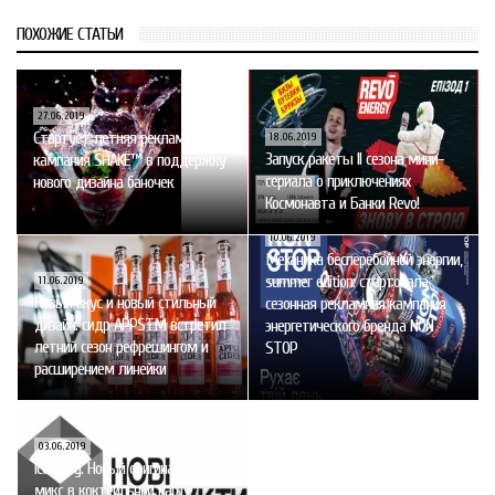
ПОХОЖИЕ СТАТЬИ
27.06.2019
Стартует летняя рекламная
18.06.2019
Запуск ракеты II сезона мини-
кампания SHAKE™ в поддержку
сериала о приключениях
нового дизайна баночек
Космонавта и Банки Revo!
10.06.2019
Механика бесперебойной энергии,
summer edition: стартовала
11.06.2019
Новый вкус и новый стильный
сезонная рекламная кампания
дизайн: сидр APPSTM встретил
энергетического бренда NON
летний сезон рефрешингом и
STOP
расширением линейки
03.06.2019
Ice Baby. Новый оригинальный
микс в коктейльной карте