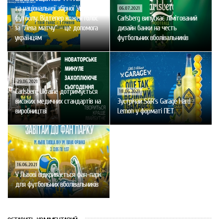
та національної збірної України з
06.07.2021
футболу. Відтепер кожен голос
Carlsberg випускає лімітований
за “Лева матчу” – це допомога
дизайн банки на честь
українцям
футбольних вболівальників
29.06.2021
Carlsberg Ukraine дотримується
18.06.2021
високих медичних стандартів на
Зустрічай S&R’s Garage Hard
виробництві
Lemon у форматі ПЕТ
16.06.2021
У Львові відкривається фан-парк
для футбольних вболівальників