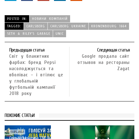
POSTED IN:
НОВИНИ КОМПАНІЙ
TAGGED:
CARLSBERG
CARLSBERG UKRAINE
KRONENBOURG 1664
SETH & RILEY'S GARAGE
UNIC
Предыдущая статья
Следующая статья
Cвіт у блакитних
Google продала сайт
фарбах: бренд Pepsi
отзывов на рестораны
насолоджується та
Zagat
вболіває – і втілює це
у глобальній
футбольній кампанії
2018 року
ПОХОЖИЕ СТАТЬИ
11.05.2022
Спільна ініціатива ТМ Львівське