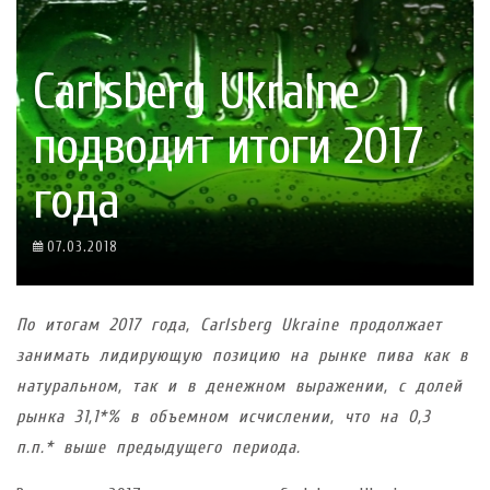
Carlsberg Ukraine
подводит итоги 2017
года
07.03.2018
По итогам 2017 года,
Carlsberg
Ukraine
продолжает
занимать лидирующую позицию на рынке
пива
как в
натуральном, так и в денежном выражении
,
с долей
рынка 31,1*% в объемном исчислении, что на 0,3
п.п.* выше предыдущего периода.