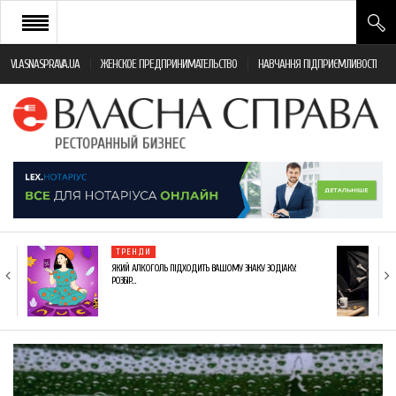
VLASNASPRAVA.UA
ЖЕНСКОЕ ПРЕДПРИНИМАТЕЛЬСТВО
НАВЧАННЯ ПІДПРИЄМЛИВОСТІ
НОВИНИ РЕСТОРАННОГО БІЗНЕСУ
ЯК ВІДКРИТИ ТА УСПІШНО КЕРУВАТИ
ПОДІЇ
МОНІТОРИНГ ЗАКОНОДАВСТВА
РІЗНЕ
ТРЕНДИ
ФРАНЧАЙЗИНГ
ЯКИЙ АЛКОГОЛЬ ПІДХОДИТЬ ВАШОМУ ЗНАКУ ЗОДІАКУ:
РОЗБІР…
КНИГИ