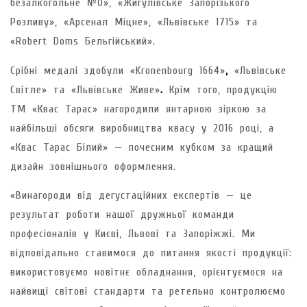
безалкогольне №0», «Жигулівське Запорізького
Розливу», «Арсенал Міцне», «Львівське 1715» та
«Robert Doms Бельгійський».
Срібні медалі здобули «Kronenbourg 1664»
,
«Львівське
Світле» та «Львівське Живе»
.
Крім того, продукцію
ТМ «Квас Тарас» нагородили янтарною зіркою за
найбільші обсяги виробництва квасу у 2016 році, а
«Квас Тарас Білий» — почесним кубком за кращий
дизайн зовнішнього оформлення.
«Винагороди від дегустаційних експертів — це
результат роботи нашої дружньої команди
професіоналів у Києві, Львові та Запоріжжі. Ми
відповідально ставимося до питання якості продукції:
використовуємо новітнє обладнання, орієнтуємося на
найвищі світові стандарти та ретельно контролюємо