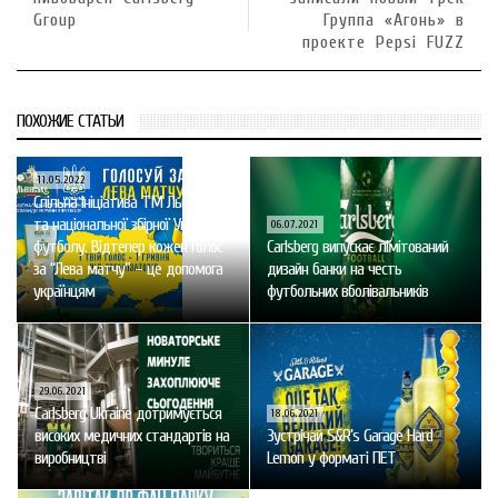
Group
Группа «Агонь» в
проекте Pepsi FUZZ
ПОХОЖИЕ СТАТЬИ
11.05.2022
Спільна ініціатива ТМ Львівське
та національної збірної України з
06.07.2021
футболу. Відтепер кожен голос
Carlsberg випускає лімітований
за “Лева матчу” – це допомога
дизайн банки на честь
українцям
футбольних вболівальників
29.06.2021
Carlsberg Ukraine дотримується
18.06.2021
високих медичних стандартів на
Зустрічай S&R’s Garage Hard
виробництві
Lemon у форматі ПЕТ