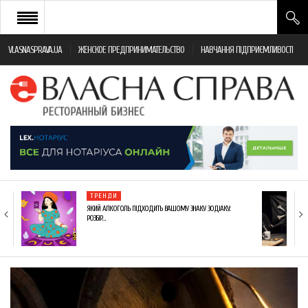
VLASNASPRAVA.UA
ЖЕНСКОЕ ПРЕДПРИНИМАТЕЛЬСТВО
НАВЧАННЯ ПІДПРИЄМЛИВОСТІ
НОВИНИ РЕСТОРАННОГО БІЗНЕСУ
ЯК ВІДКРИТИ ТА УСПІШНО КЕРУВАТИ
ПОДІЇ
МОНІТОРИНГ ЗАКОНОДАВСТВА
РІЗНЕ
ТРЕНДИ
ФРАНЧАЙЗИНГ
ЯКИЙ АЛКОГОЛЬ ПІДХОДИТЬ ВАШОМУ ЗНАКУ ЗОДІАКУ:
РОЗБІР…
КНИГИ