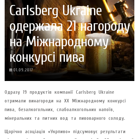
Carlsberg Ukraine
одержала 21 нагороду
на Міжнародному
конкурсі пива
01.09.2017
Одразу 19 продуктів компанії Carlsberg Ukraine
отримали винагороди на XX Міжнародному конкурсі
пива, безалкогольних, слабоалкогольних напоїв,
мінеральних та питних вод та пивоварного солоду.
Щорічно асоціація «Укрпиво» підсумовує результати