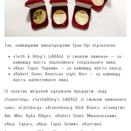
Так, найвищими винагородами Гран-Прі відзначено:
«Seth & Riley’s GARAGE зі смаком лимона» — за
найвищу якість ліцензійного спеціального пива;
«Квас Тарас Чорний» — за найвищу якість квасу;
«Robert Doms American style Ale» — за найвищу
якість напівтемного пива.
13 золотих медалей одержали продукти: сидр
«Somersby», «Seth&Riley’s GARAGE зі смаком лимонного
чаю», «Carlsberg», «Kronenbourg 1664 Blanc», «Славутич
Айс Мікс Куба Лібре», «Robert Doms Мюнхенський»,
«Квас Тарас», «Квас Тарас Білий», «Балтика