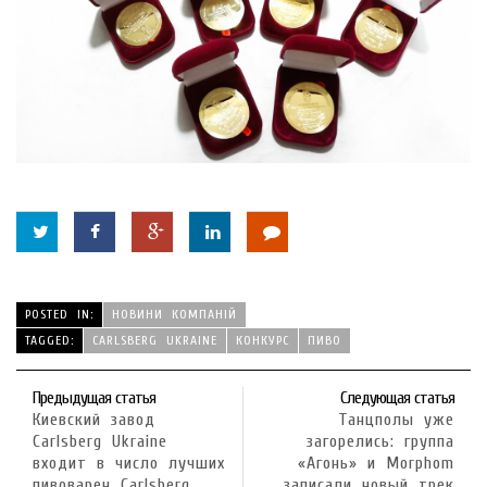
POSTED IN:
НОВИНИ КОМПАНІЙ
TAGGED:
CARLSBERG UKRAINE
КОНКУРС
ПИВО
Предыдущая статья
Следующая статья
Киевский завод
Танцполы уже
Carlsberg Ukraine
загорелись: группа
входит в число лучших
«Агонь» и Morphom
пивоварен Carlsberg
записали новый трек