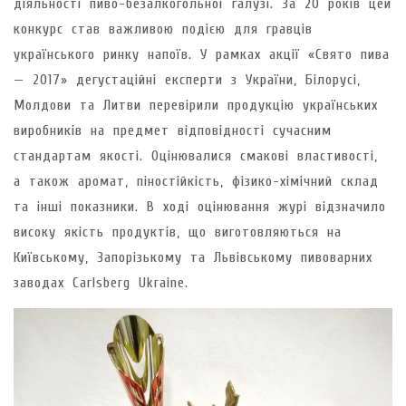
діяльності пиво-безалкогольної галузі. За 20 років цей
конкурс став важливою подією для гравців
українського ринку напоїв. У рамках акції «Свято пива
— 2017» дегустаційні експерти з України, Білорусі,
Молдови та Литви перевірили продукцію українських
виробників на предмет відповідності сучасним
стандартам якості. Оцінювалися смакові властивості,
а також аромат, піностійкість, фізико-хімічний склад
та інші показники. В ході оцінювання журі відзначило
високу якість продуктів, що виготовляються на
Київському, Запорізькому та Львівському пивоварних
заводах Carlsberg Ukraine.