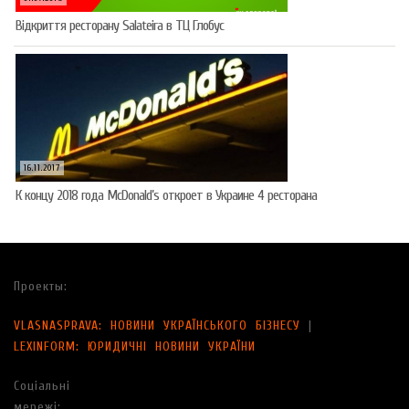
Відкриття ресторану Salateirа в ТЦ Глобус
16.11.2017
К концу 2018 года McDonald’s откроет в Украине 4 ресторана
Проекты:
VLASNASPRAVA: НОВИНИ УКРАЇНСЬКОГО БІЗНЕСУ
|
LEXINFORM: ЮРИДИЧНІ НОВИНИ УКРАЇНИ
Соціальні
мережі: