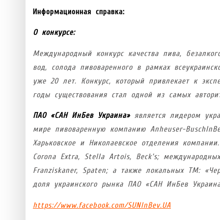
Информационная справка:
О конкурсе:
Международный конкурс качества пива, безалког
вод, солода пивоваренного в рамках всеукраинск
уже 20 лет. Конкурс, который привлекает к эксп
годы существования стал одной из самых автори
ПАО «САН ИнБев Украина»
является лидером укра
мире пивоваренную компанию Anheuser-BuschInBe
Харьковское и Николаевское отделения компании
Corona Extra, Stella Artois, Beck’s; международны
Franziskaner, Spaten; а также локальных ТМ: «Чер
доля украинского рынка ПАО «САН ИнБев Украина
https://www.facebook.com/SUNInBev.UA