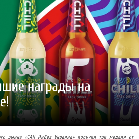
ГОТУВАТИ (І ЗАМОВИТИ)
VARUS ПРЕДСТАВИВ НОВИНКУ ВЛАСНОЇ ТМ VARTO —
VARUS ПІДБИВ ПІДСУ
ПЕЧИВО «ФРУТТАНЧИК» СПРОБУЙ ЗІ ЗНИЖКОЮ -40 %
400 ПОЗИЦІЙ, РЕКОРДН
 новинка зефір від власної ТМ Varto вже у VARUS
- 20.10.2025
СМАКИ
 шматочку: халва власної ТМ Varto вже у VARUS
- 10.10.2025
ирний фестиваль
- 29.09.2025
затримати літо в келиху
- 22.09.2025
ому знаку зодіаку: розбір астролога і керуючого баром
- 23.03.2026
учшие награды на
е!
ого рынка «САН ИнБев Украина» получил три медали от