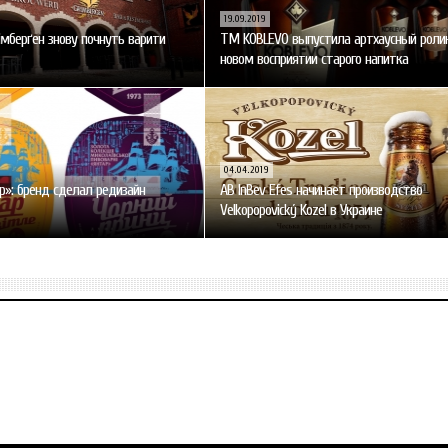
19.09.2019
рімберґен знову почнуть варити
ТМ KOBLEVO выпустила артхаусный роли
новом восприятии старого напитка
04.04.2019
р»: бренд сделал редизайн
AB InBev Efes начинает производство
Velkopopovický Kozel в Украине