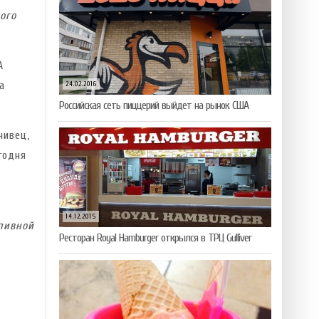
ого
А
а
24.02.2016
Российская сеть пиццерий выйдет на рынок США
нивец,
годня
14.12.2015
пивной
Ресторан Royal Hamburger открылся в ТРЦ Gulliver