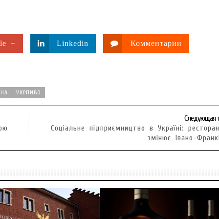
le +
Linkedin
Комментарии
ИНА
УКРПИВО
Следующая 
ою
Соціальне підприємництво в Україні: рестора
змінює Івано-Франк