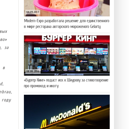
04.09.2017
Modern-Expo разработала решение для единственного
в мире ресторана авторского мороженого Gelarty
вых
во»
, за
 в
08.08.2016
«Бургер Кинг» подаст иск к Шнурову за стихотворение
d,
про промокод и икоту
nbrau,
 году