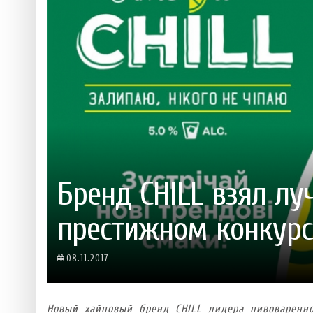
 ТЕХНОЛОГІЙ
ЯКИЙ АЛКОГОЛЬ ПІДХОДИТЬ ВАШОМУ ЗНАКУ ЗОДІАКУ:
ТЕСТ НА ПРОФЕСІОНАЛІЗМ: ЯК ПРИ
РОЗБІР АСТРОЛОГА І КЕРУЮЧОГО БАРОМ
ІДЕАЛЬНИЙ ДАЙКІРІ
Ніжність, що смакує до чаю:
Солодкий настрій у кожному
VARUS запускає космічний С
Пивоколада від MAUDAU: як 
Який алкоголь підходить ваш
Бренд CHILL взял л
престижном конкурс
08.11.2017
Новый хайповый бренд CHILL лидера пивоваренн