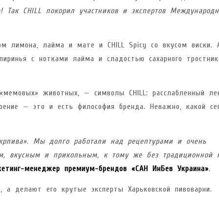
! Так CHILL
покорил участников и экспертов Международн
м лимона, лайма и мате и CHILL Spicy со вкусом виски. 
йпиринья с нотками лайма и сладостью сахарного тростник
«мемовых» животных, — символы CHILL: расслабленный ле
оение — это и есть философия бренда. Неважно, какой се
Укрпива». Мы долго работали над рецептурами и очень
ым, вкусным и прикольным, к тому же без традиционной 
кетинг-менеджер премиум-брендов «САН ИнБев Украина»
.
, а делают его крутые эксперты Харьковской пивоварни.