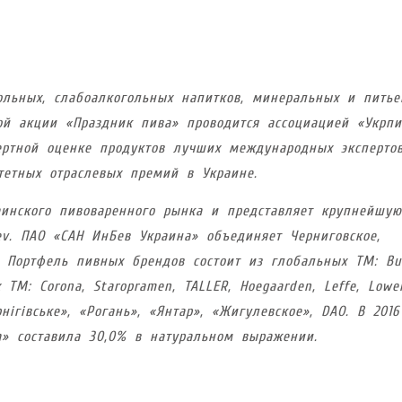
ольных, слабоалкогольных напитков, минеральных и питье
ой акции «Праздник пива» проводится ассоциацией «Укрпи
ертной оценке продуктов лучших международных экспертов
тетных отраслевых премий в Украине.
инского пивоваренного рынка и представляет крупнейшую
v. ПАО «САН ИнБев Украина» объединяет Черниговское,
. Портфель пивных брендов состоит из глобальных ТМ: Bu
х ТМ: Corona, Staropramen, TALLER, Hoegaarden, Leffe, Lowe
нігівське», «Рогань», «Янтар», «Жигулевское», DAO. В 2016
» составила 30,0% в натуральном выражении.