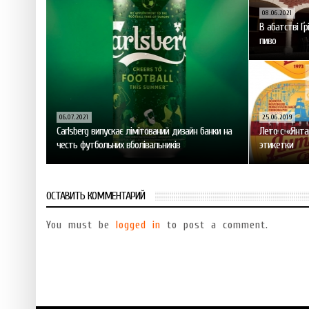
08.06.2021
В абатстві Ґ
пиво
06.07.2021
25.06.2019
Carlsberg випускає лімітований дизайн банки на
Лето с «Янта
честь футбольних вболівальників
этикетки
ОСТАВИТЬ КОММЕНТАРИЙ
You must be
logged in
to post a comment.