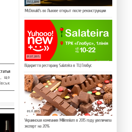
19.12.2016
McDonald’s во Львове открыт после реконструкции
01.07.2015
Відкриття ресторану Salateirа в ТЦ Глобус
статья
н, що
івськ
05.11.2015
Украинская компания Millennium в 2015 году увеличила
экспорт на 20%