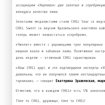
ассоциации «Укрпиво»: две золотые и серебряную
конкурса качества пива.
Золотыми медалистами стали CHILL Sour со вкусо
CHILL Sweet со вкусом бразильского коктейля ка
теперь может похвастаться «серебром».
«Чиллят» вместе с украинцами трое популярных 
няшная коала и забавная лама. Позитивное настр
день недели — отличный CHILL гарантирован.
«
Наш
CHILL крут, и это подтвердили эксперты «
довольны, что он получился таким нестандартн
горчинки», —
говорит
Екатерина Зражевская, мар
Отметим, что в каждом CHILLе есть 5% алкоголя
Time to CHILL, дружище, time to CHILL!