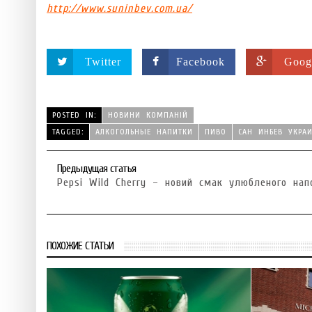
http://www.suninbev.com.ua/
Twitter
Facebook
Goog
POSTED IN:
НОВИНИ КОМПАНІЙ
TAGGED:
АЛКОГОЛЬНЫЕ НАПИТКИ
ПИВО
САН ИНБЕВ УКРА
Предыдущая статья
Pepsi Wild Cherry – новий смак улюбленого нап
ПОХОЖИЕ СТАТЬИ