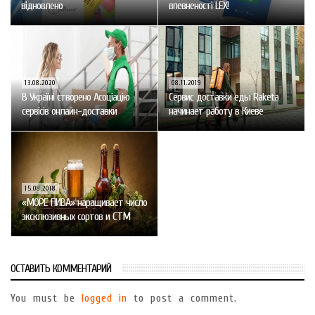
відновлено
впевненості LEX!
13.08.2020
08.11.2019
В Україні створено Асоціацію
Сервис доставки еды Raketa
сервісів онлайн-доставки
начинает работу в Киеве
15.08.2018
«МОРЕ ПИВА» наращивает число
эксклюзивных сортов и СТМ
ОСТАВИТЬ КОММЕНТАРИЙ
You must be
logged in
to post a comment.