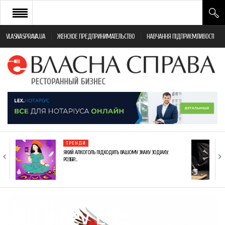
VLASNASPRAVA.UA
ЖЕНСКОЕ ПРЕДПРИНИМАТЕЛЬСТВО
НАВЧАННЯ ПІДПРИЄМЛИВОСТІ
НОВИНИ РЕСТОРАННОГО БІЗНЕСУ
ЯК ВІДКРИТИ ТА УСПІШНО КЕРУВАТИ
ПОДІЇ
МОНІТОРИНГ ЗАКОНОДАВСТВА
РІЗНЕ
ТРЕНДИ
ФРАНЧАЙЗИНГ
ЯКИЙ АЛКОГОЛЬ ПІДХОДИТЬ ВАШОМУ ЗНАКУ ЗОДІАКУ:
РОЗБІР…
КНИГИ
AB InBev Efes