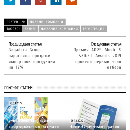
POSTED IN:
НОВИНИ КОМПАНІЙ
TAGGED:
БИЗНЕС
НАЗВАНИЕ КОМПАНИИ
РЕГИСТРАЦИЯ
Предыдущая статья
Следующая статья
Bayadera Group
Премия APPS Music &
нарастила продажи
SZIGET Awards 2019
импортной продукции
провела первый этап
на 17%
отбора
ПОХОЖИЕ СТАТЬИ
21.03.2022
Група Компаній «Нові Продукти»
продовжує активну діяльність в
умовах війни! Завод працює,
26.12.2020
товар виробляється, постачання
Новинка! Скретч-карти правової