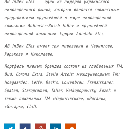
AB InBev Efes
― один из лидеров украинского
пивоваренного рынка, который является совместным
предприятием крупнейшей в мире пивоваренной
компании Anheuser-Busch InBev и крупнейшей
пивоваренной компании Турции Anadolu Efes.
AB InBev Efes
имеет три пивоварни в Чернигове,
Харькове и Николаеве.
Портфель пивных брендов состоит из глобальных ТМ:
Bud, Corona Extra, Stella Artois; международных ТМ:
Hoegaarden, Leffe, Beck’s, Lowenbrau, Franziskaner,
Spaten, Staropramen, Taller,
Velkopopovický Kozel
; а
также локальных ТМ «Чернігівське», «Рогань»,
«Янтарь», Сhill.