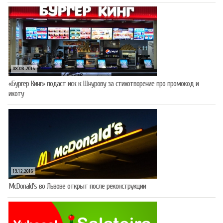
08.08.2016
«Бургер Кинг» подаст иск к Шнурову за стихотворение про промокод и
икоту
19.12.2016
McDonald’s во Львове открыт после реконструкции