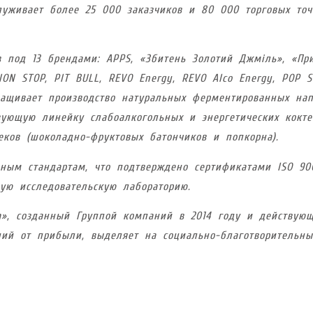
уживает более 25 000 заказчиков и 80 000 торговых точ
 под 13 брендами: APPS, «Збитень Золотий Джміль», «Пр
NON STOP, PIT BULL, REVO Energy, REVO Alco Energy, POP S
ащивает производство натуральных ферментированных нап
твующую линейку слабоалкогольных и энергетических кокте
еков (шоколадно-фруктовых батончиков и попкорна).
дным стандартам, что подтверждено сертификатами ISO 90
ую исследовательскую лабораторию.
а», созданный Группой компаний в 2014 году и действую
ний от прибыли, выделяет на социально-благотворительны