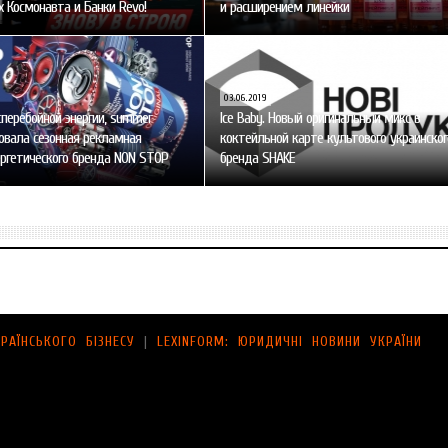
 Космонавта и Банки Revo!
и расширением линейки
03.06.2019
перебойной энергии, summer
Ice Baby. Новый оригинальный микс в
ртовала сезонная рекламная
коктейльной карте культового украинског
ргетического бренда NON STOP
бренда SHAKE
РАЇНСЬКОГО БІЗНЕСУ
|
LEXINFORM: ЮРИДИЧНІ НОВИНИ УКРАЇНИ