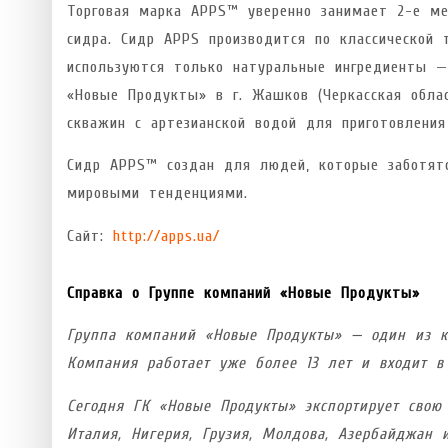
Торговая марка APPS™ уверенно занимает 2-е ме
сидра. Сидр APPS производится по классической 
используются только натуральные ингредиенты —
«Новые Продукты» в г. Жашков (Черкасская облас
скважин с артезианской водой для приготовления
Сидр APPS™ создан для людей, которые заботятс
мировыми тенденциями.
Сайт:
http://apps.ua/
Справка о Группе компаний «Новые Продукты»
Группа компаний «Новые Продукты» — один из к
Компания работает уже более 13 лет и входит в
Сегодня ГК «Новые Продукты» экспортирует свою 
Италия, Нигерия, Грузия, Молдова, Азербайджан 