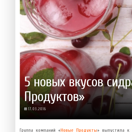
 ТЕХНОЛОГІЙ
ЯКИЙ АЛКОГОЛЬ ПІДХОДИТЬ ВАШОМУ ЗНАКУ ЗОДІАКУ:
ТЕСТ НА ПРОФЕСІОНАЛІЗМ: ЯК ПРИ
РОЗБІР АСТРОЛОГА І КЕРУЮЧОГО БАРОМ
ІДЕАЛЬНИЙ ДАЙКІРІ
Ніжність, що смакує до чаю:
Солодкий настрій у кожному
VARUS запускає космічний С
Пивоколада від MAUDAU: як 
Який алкоголь підходить ваш
5 новых вкусов сид
Продуктов»
17.03.2016
Группа компаний «
Новые Продукты
» выпустила к 