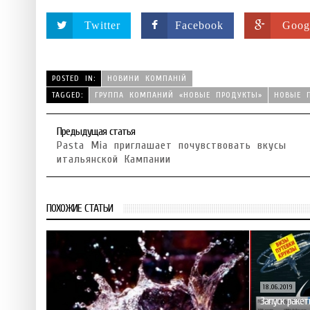
Twitter
Facebook
Goog
POSTED IN:
НОВИНИ КОМПАНІЙ
TAGGED:
ГРУППА КОМПАНИЙ «НОВЫЕ ПРОДУКТЫ»
НОВЫЕ 
Предыдущая статья
Pasta Mia приглашает почувствовать вкусы
итальянской Кампании
ПОХОЖИЕ СТАТЬИ
18.06.2019
Запуск ракет