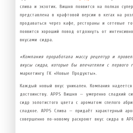
слива и экзотик. Вишня появится на полках супе
представлена в крафтовой версии в кегах на роз
продаваться через кафе, рестораны и сетевые т
появится хороший повод отдохнуть от интенсивн
вкусами сидра.
«Компания проработала массу рецептур и провел
вкусы сидра, которые бы впечатляли с первого г
маркетингу ГК «Новые Продукты».
Каждый новый вкус уникален. Компания надеется
достоинству. APPS Вишня — умеренно сладкий си
сидр золотистого цвета с ароматом спелого абр
сладкое. APPS Слива — придаёт характерный аро
совершенно по-новому раскроют вкус сидра в AP