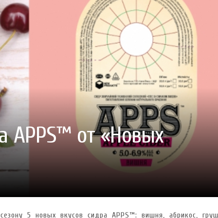
ГОТУВАТИ (І ЗАМОВИТИ)
VARUS ПРЕДСТАВИВ НОВИНКУ ВЛАСНОЇ ТМ VARTO —
VARUS ПІДБИВ ПІДСУ
ПЕЧИВО «ФРУТТАНЧИК» СПРОБУЙ ЗІ ЗНИЖКОЮ -40 %
400 ПОЗИЦІЙ, РЕКОРДН
 новинка зефір від власної ТМ Varto вже у VARUS
- 20.10.2025
СМАКИ
 шматочку: халва власної ТМ Varto вже у VARUS
- 10.10.2025
ирний фестиваль
- 29.09.2025
затримати літо в келиху
- 22.09.2025
ому знаку зодіаку: розбір астролога і керуючого баром
- 23.03.2026
ра APPS™ от «Новых
сезону 5 новых вкусов сидра APPS™: вишня, абрикос, груш