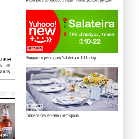
McDonald’s во Львове открыт после реконструкции
01.07.2015
Відкриття ресторану Salateirа в ТЦ Глобус
статья
ть не
далу
08.12.2012
Типовой бизнес-план ресторана
др
нгом