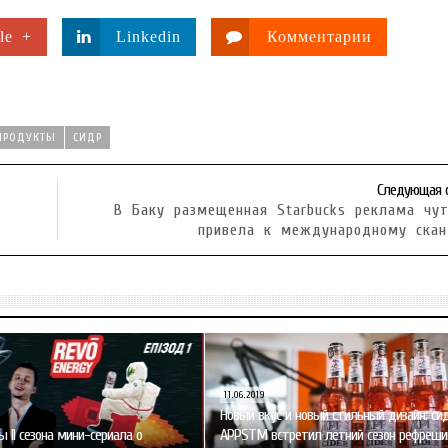
le +
Linkedin
Комментарии
ПРОДУКТЫ
СИДР
Следующая 
В Баку размещенная Starbucks реклама чу
привела к международному скан
11.06.2019
Новый вкус и новый стильный дизайн: си
ы II сезона мини-сериала о
APPSTM встретил летний сезон рефреши