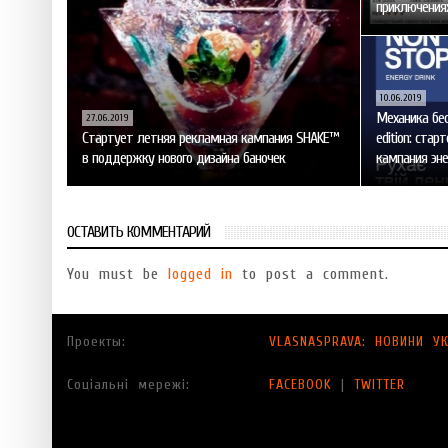
приключениях
10.06.2019
Механика бес
27.06.2019
Стартует летняя рекламная кампания SHAKE™
edition: ста
в поддержку нового дизайна баночек
кампания эне
ОСТАВИТЬ КОММЕНТАРИЙ
You must be
logged in
to post a comment.
Проекты:
VLASNASPRAVA: НОВИНИ УК
Соціальні мережі:
FACEBOOK
|
TWITTER