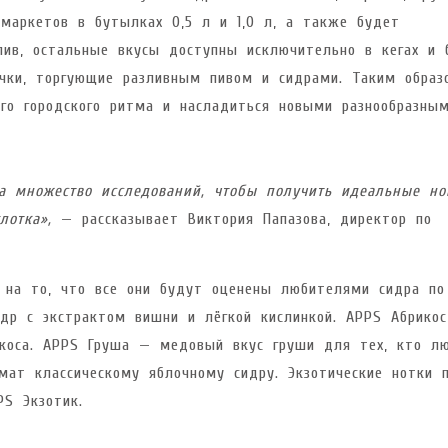
рмаркетов в бутылках 0,5 л и 1,0 л, а также будет
лив, остальные вкусы доступны исключительно в кегах и 
очки, торгующие разливным пивом и сидрами. Таким образ
ого городского ритма и насладиться новыми разнообразны
а множество исследований, чтобы получить идеальные но
лотка»,
— рассказывает Виктория Папазова, директор по
 на то, что все они будут оценены любителями сидра по
др с экстрактом вишни и лёгкой кислинкой. APPS Абрико
икоса. APPS Груша — медовый вкус груши для тех, кто л
мат классическому яблочному сидру. Экзотические нотки 
PS Экзотик.