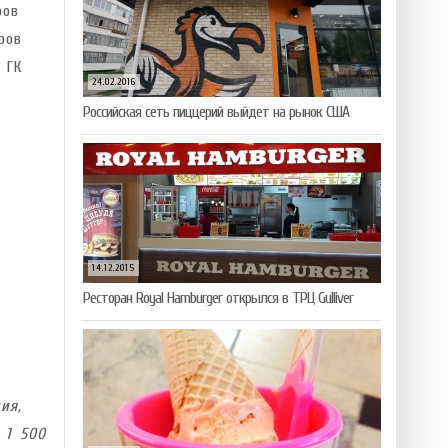
ров
ров
 ГК
24.02.2016
Российская сеть пиццерий выйдет на рынок США
14.12.2015
Ресторан Royal Hamburger открылся в ТРЦ Gulliver
ия,
 1 500