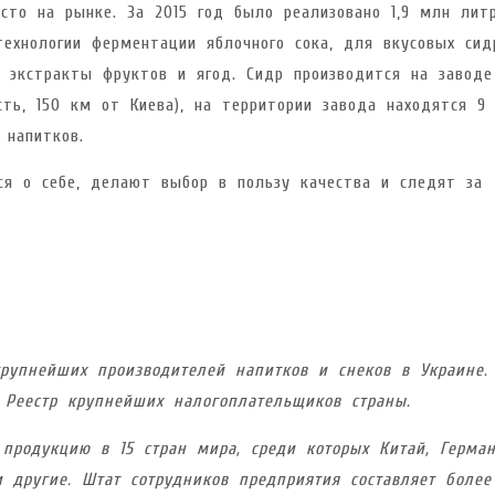
сто на рынке. За 2015 год было реализовано 1,9 млн лит
технологии ферментации яблочного сока, для вкусовых сид
 экстракты фруктов и ягод. Сидр производится на заводе
ть, 150 км от Киева), на территории завода находятся 9
 напитков.
я о себе, делают выбор в пользу качества и следят за
рупнейших производителей напитков и снеков в Украине.
 Реестр крупнейших налогоплательщиков страны.
продукцию в 15 стран мира, среди которых Китай, Герман
и другие. Штат сотрудников предприятия составляет более