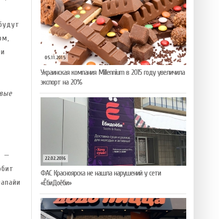
будут
ом,
ми
05.11.2015
Украинская компания Millennium в 2015 году увеличила
экспорт на 20%
вые
с —
22.02.2016
юбит
ФАС Красноярска не нашла нарушений у сети
папайи
«ЁбиДоёби»