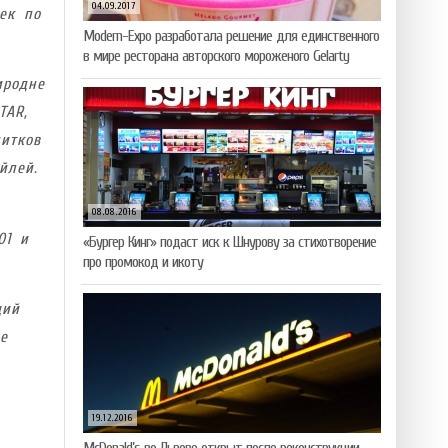
04.09.2017
ек по
Modern-Expo разработала решение для единственного
в мире ресторана авторского мороженого Gelarty
иродне
TAR,
итков
йлей.
08.08.2016
01 и
«Бургер Кинг» подаст иск к Шнурову за стихотворение
про промокод и икоту
щий
е
19.12.2016