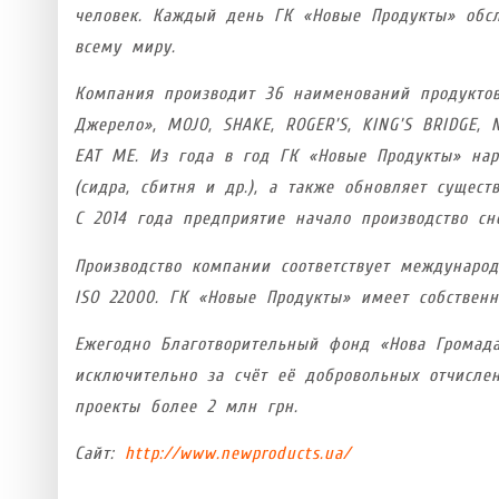
человек. Каждый день ГК «Новые Продукты» обсл
всему миру.
Компания производит 36 наименований продуктов
Джерело», MOJO, SHAKE, ROGER’S, KING’S BRIDGE, 
EAT ME. Из года в год ГК «Новые Продукты» нар
(сидра, сбитня и др.), а также обновляет сущес
С 2014 года предприятие начало производство сн
Производство компании соответствует междунаро
ISO 22000. ГК «Новые Продукты» имеет собственн
Ежегодно Благотворительный фонд «Нова Громад
исключительно за счёт её добровольных отчисле
проекты более 2 млн грн.
Сайт:
http://www.newproducts.ua/