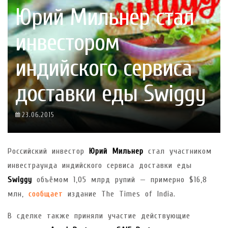
Юрий Мильнер стал
инвестором
индийского сервиса
доставки еды Swiggy
23.06.2015
Российский инвестор
Юрий Мильнер
стал участником
инвестраунда индийского сервиса доставки еды
Swiggy
объёмом 1,05 млрд рупий — примерно $16,8
млн,
сообщает
издание The Times of India.
В сделке также приняли участие действующие