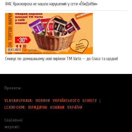
ФАС Красноярска не нашла нарушений у сети «ЁбиДоёби»
31.07.2025
Смакує по-домашньому: нові пиріжки ТМ Varto — до Спаса та щодня!
Проекты:
VLASNASPRAVA: НОВИНИ УКРАЇНСЬКОГО БІЗНЕСУ
|
LEXINFORM: ЮРИДИЧНІ НОВИНИ УКРАЇНИ
Соціальні
мережі: