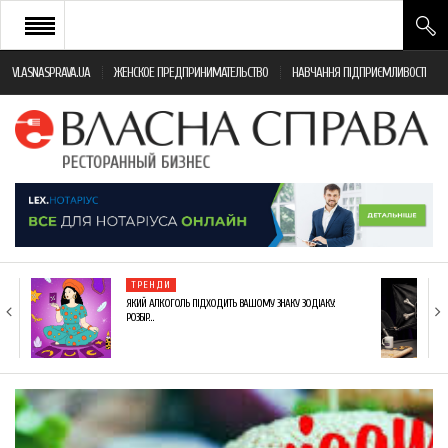
VLASNASPRAVA.UA
ЖЕНСКОЕ ПРЕДПРИНИМАТЕЛЬСТВО
НАВЧАННЯ ПІДПРИЄМЛИВОСТІ
НОВИНИ РЕСТОРАННОГО БІЗНЕСУ
ЯК ВІДКРИТИ ТА УСПІШНО КЕРУВАТИ
ПОДІЇ
МОНІТОРИНГ ЗАКОНОДАВСТВА
РІЗНЕ
ТРЕНДИ
ФРАНЧАЙЗИНГ
ЯКИЙ АЛКОГОЛЬ ПІДХОДИТЬ ВАШОМУ ЗНАКУ ЗОДІАКУ:
РОЗБІР…
КНИГИ