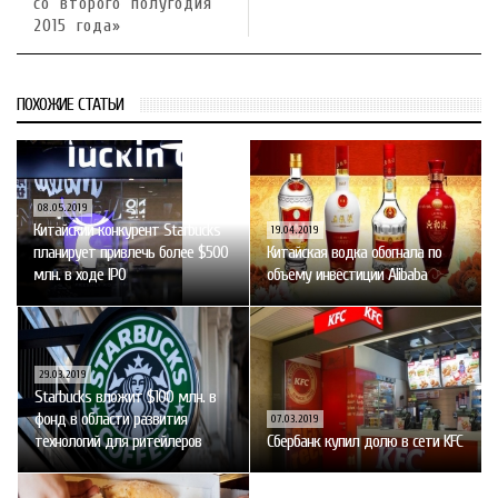
со второго полугодия
2015 года»
ПОХОЖИЕ СТАТЬИ
08.05.2019
Китайский конкурент Starbucks
19.04.2019
планирует привлечь более $500
Китайская водка обогнала по
млн. в ходе IPO
объему инвестиции Alibaba
29.03.2019
Starbucks вложит $100 млн. в
фонд в области развития
07.03.2019
технологий для ритейлеров
Сбербанк купил долю в сети KFC