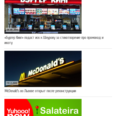
08.08.2016
«Бургер Кинг» подаст иск к Шнурову за стихотворение про промокод и
икоту
19.12.2016
McDonald’s во Львове открыт после реконструкции