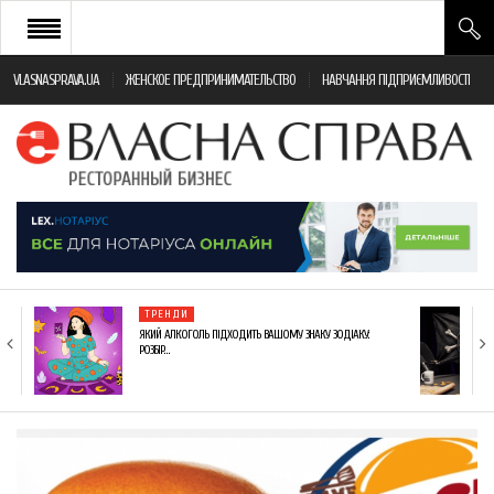
VLASNASPRAVA.UA
ЖЕНСКОЕ ПРЕДПРИНИМАТЕЛЬСТВО
НАВЧАННЯ ПІДПРИЄМЛИВОСТІ
НОВИНИ РЕСТОРАННОГО БІЗНЕСУ
ЯК ВІДКРИТИ ТА УСПІШНО КЕРУВАТИ
ПОДІЇ
МОНІТОРИНГ ЗАКОНОДАВСТВА
РІЗНЕ
ТРЕНДИ
ФРАНЧАЙЗИНГ
ЯКИЙ АЛКОГОЛЬ ПІДХОДИТЬ ВАШОМУ ЗНАКУ ЗОДІАКУ:
РОЗБІР…
КНИГИ