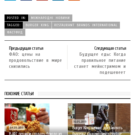
POSTED IN:
МІЖНАРОДНІ НОВИНИ
TAGGED:
BURGER KING
RESTAURANT BRANDS INTERNATIONAL
ФАСТФУД
Предыдущая статья
Следующая статья
ФАО: цены на
Будущее еды: Когда
продовольствие в мире
правильное питание
снизились
станет мейнстримом и
подешевеет
ПОХОЖИЕ СТАТЬИ
16.05.2019
Burger King начнет доставлять
04.09.2019
В KFC решили создать блюдо из
бургеры застрявшим в пробке