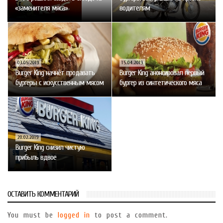
«заменителя мяса»
водителям
03.05.2019
15.04.2019
Burger King начнёт продавать
Burger King анонсировал первый
бургеры с искусственным мясом
бургер из синтетического мяса
20.02.2019
Burger King снизил чистую
прибыль вдвое
ОСТАВИТЬ КОММЕНТАРИЙ
You must be
logged in
to post a comment.