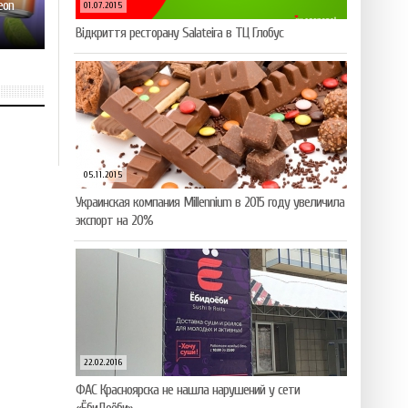
eon
01.07.2015
Відкриття ресторану Salateirа в ТЦ Глобус
05.11.2015
Украинская компания Millennium в 2015 году увеличила
экспорт на 20%
22.02.2016
ФАС Красноярска не нашла нарушений у сети