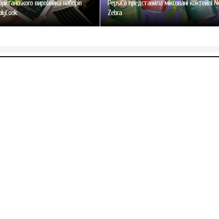
британського виробника наборів
PepsiCo представила міксовані коктейлі N
plyCook
Zebra