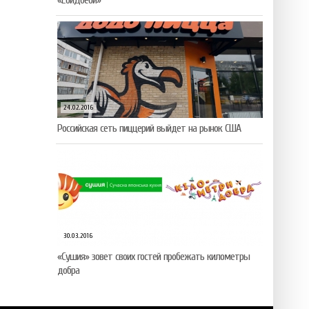
«ЁбиДоёби»
24.02.2016
Российская сеть пиццерий выйдет на рынок США
30.03.2016
«Сушия» зовет своих гостей пробежать километры
добра