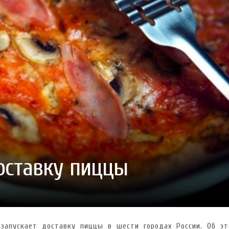
ГОТУВАТИ (І ЗАМОВИТИ)
VARUS ПРЕДСТАВИВ НОВИНКУ ВЛАСНОЇ ТМ VARTO —
VARUS ПІДБИВ ПІДСУ
ПЕЧИВО «ФРУТТАНЧИК» СПРОБУЙ ЗІ ЗНИЖКОЮ -40 %
400 ПОЗИЦІЙ, РЕКОРДН
 новинка зефір від власної ТМ Varto вже у VARUS
- 20.10.2025
СМАКИ
 шматочку: халва власної ТМ Varto вже у VARUS
- 10.10.2025
ирний фестиваль
- 29.09.2025
затримати літо в келиху
- 22.09.2025
ому знаку зодіаку: розбір астролога і керуючого баром
- 23.03.2026
оставку пиццы
 запускает доставку пиццы в шести городах России. Об э