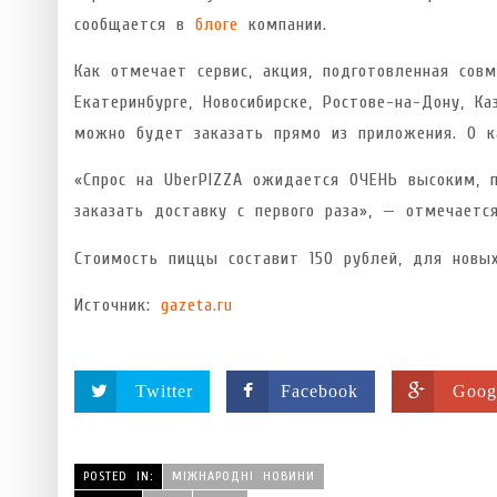
сообщается в
блоге
компании.
Как отмечает сервис, акция, подготовленная совм
Екатеринбурге, Новосибирске, Ростове-на-Дону, К
можно будет заказать прямо из приложения. О к
«Спрос на UberPIZZA ожидается ОЧЕНЬ высоким, 
заказать доставку с первого раза», — отмечаетс
Стоимость пиццы составит 150 рублей, для новы
Источник:
gazeta.ru
Twitter
Facebook
Goog
POSTED IN:
МІЖНАРОДНІ НОВИНИ