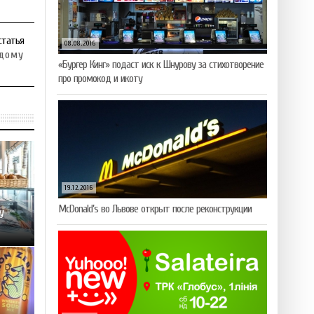
статья
08.08.2016
ждому
«Бургер Кинг» подаст иск к Шнурову за стихотворение
про промокод и икоту
19.12.2016
McDonald’s во Львове открыт после реконструкции
у