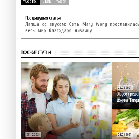
TAGGED:
UBER
ТАКСИ
Предыдущая статья
Лапша со вкусом: Сеть Mary Wong прославилас
весь мир благодаря дизайну
ПОХОЖИЕ СТАТЬИ
05.03.2021
Diageo предс
джина Tanqu
08.12.2021
05.03.2021