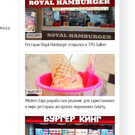
пиццу
.
14.12.2015
Ресторан Royal Hamburger открылся в ТРЦ Gulliver
04.09.2017
Modern-Expo разработала решение для единственного
в мире ресторана авторского мороженого Gelarty