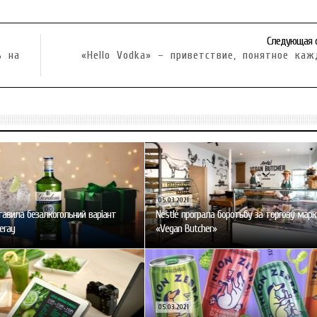
Следующая 
ь на
«Hello Vodka» – приветствие, понятное ка
05.03.2021
тавила безалкогольний варіант
Nestlé програла боротьбу за торгову марк
eray
«Vegan Butcher»
05.03.2021