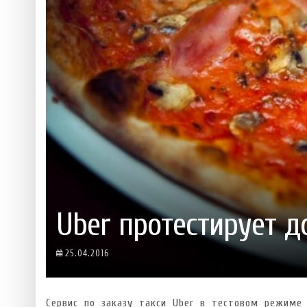
 ТЕХНОЛОГІЙ
ЯКИЙ АЛКОГОЛЬ ПІДХОДИТЬ ВАШОМУ ЗНАКУ ЗОДІАКУ:
ТЕСТ НА ПРОФЕСІОНАЛІЗМ: ЯК ПРИ
РОЗБІР АСТРОЛОГА І КЕРУЮЧОГО БАРОМ
ІДЕАЛЬНИЙ ДАЙКІРІ
Ніжність, що смакує до чаю:
Солодкий настрій у кожному
VARUS запускає космічний С
Пивоколада від MAUDAU: як 
Який алкоголь підходить ваш
Uber протестирует д
25.04.2016
Сервис по заказу такси Uber в тестовом режиме