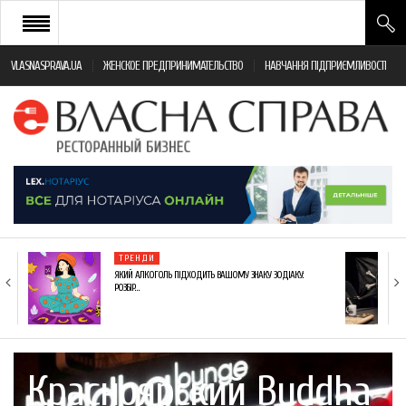
VLASNASPRAVA.UA
ЖЕНСКОЕ ПРЕДПРИНИМАТЕЛЬСТВО
НАВЧАННЯ ПІДПРИЄМЛИВОСТІ
НОВИНИ РЕСТОРАННОГО БІЗНЕСУ
ЯК ВІДКРИТИ ТА УСПІШНО КЕРУВАТИ
ПОДІЇ
МОНІТОРИНГ ЗАКОНОДАВСТВА
РІЗНЕ
ТРЕНДИ
ФРАНЧАЙЗИНГ
ЯКИЙ АЛКОГОЛЬ ПІДХОДИТЬ ВАШОМУ ЗНАКУ ЗОДІАКУ:
РОЗБІР…
КНИГИ
Красноярский Buddha