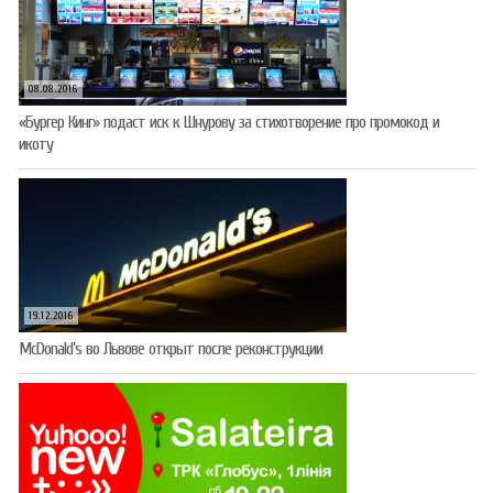
08.08.2016
«Бургер Кинг» подаст иск к Шнурову за стихотворение про промокод и
икоту
19.12.2016
McDonald’s во Львове открыт после реконструкции