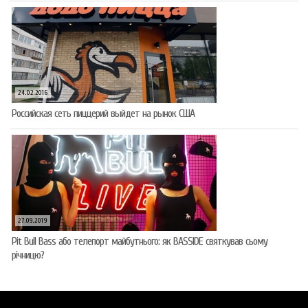
24.02.2016
Российская сеть пиццерий выйдет на рынок США
27.09.2019
Pit Bull Bass або телепорт майбутнього: як BASSIDE святкував сьому
річницю?