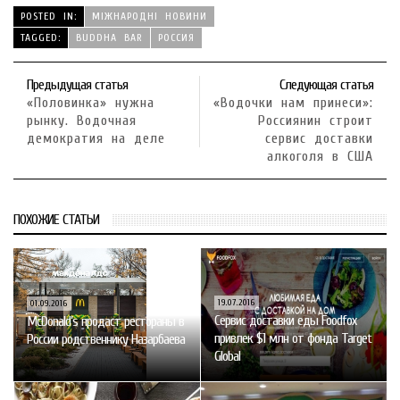
POSTED IN:
МІЖНАРОДНІ НОВИНИ
TAGGED:
BUDDHA BAR
РОССИЯ
Предыдущая статья
Следующая статья
«Половинка» нужна
«Водочки нам принеси»:
рынку. Водочная
Россиянин строит
демократия на деле
сервис доставки
алкоголя в США
ПОХОЖИЕ СТАТЬИ
19.07.2016
01.09.2016
Сервис доставки еды Foodfox
McDonald’s продаст рестораны в
привлек $1 млн от фонда Target
России родственнику Назарбаева
Global