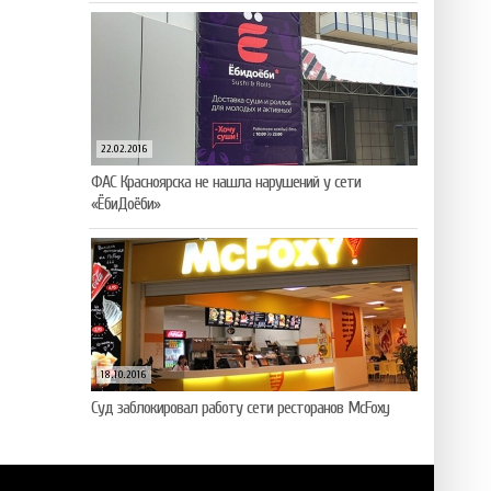
22.02.2016
ФАС Красноярска не нашла нарушений у сети
«ЁбиДоёби»
18.10.2016
Суд заблокировал работу сети ресторанов McFoxy