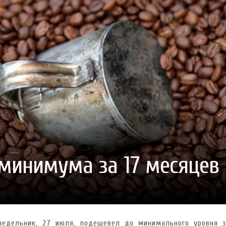
ГОТУВАТИ (І ЗАМОВИТИ)
VARUS ПРЕДСТАВИВ НОВИНКУ ВЛАСНОЇ ТМ VARTO —
VARUS ПІДБИВ ПІДСУ
ПЕЧИВО «ФРУТТАНЧИК» СПРОБУЙ ЗІ ЗНИЖКОЮ -40 %
400 ПОЗИЦІЙ, РЕКОРДН
 новинка зефір від власної ТМ Varto вже у VARUS
- 20.10.2025
СМАКИ
 шматочку: халва власної ТМ Varto вже у VARUS
- 10.10.2025
ирний фестиваль
- 29.09.2025
затримати літо в келиху
- 22.09.2025
ому знаку зодіаку: розбір астролога і керуючого баром
- 23.03.2026
минимума за 17 месяцев
недельник, 27 июля, подешевел до минимального уровня з