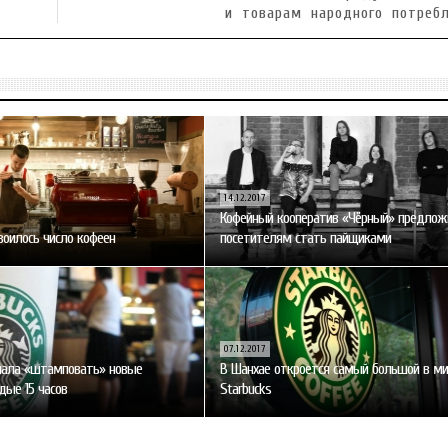
и товарам народного потреб
14.12.2017
Кофейный кооператив «Чёрный» предлож
оилось число кофеен
посетителям стать пайщиками
07.12.2017
ачала «штамповать» новые
В Шанхае откроется самый большой в ми
дые 15 часов
Starbucks