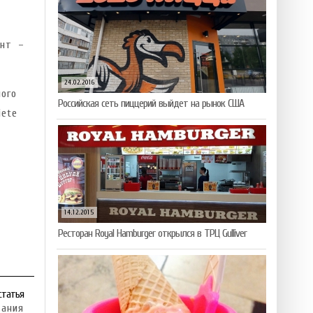
унт –
24.02.2016
ого
Российская сеть пиццерий выйдет на рынок США
iete
14.12.2015
Ресторан Royal Hamburger открылся в ТРЦ Gulliver
статья
тания