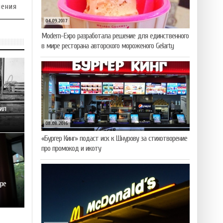
ления
04.09.2017
Modern-Expo разработала решение для единственного
в мире ресторана авторского мороженого Gelarty
ил
08.08.2016
«Бургер Кинг» подаст иск к Шнурову за стихотворение
про промокод и икоту
ре