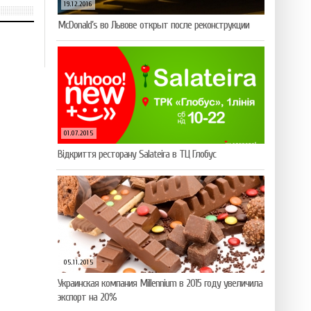
19.12.2016
McDonald’s во Львове открыт после реконструкции
01.07.2015
Відкриття ресторану Salateirа в ТЦ Глобус
05.11.2015
Украинская компания Millennium в 2015 году увеличила
экспорт на 20%