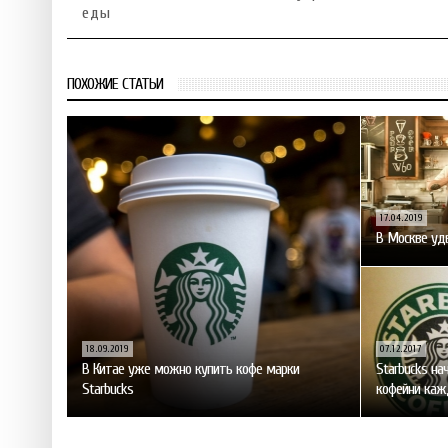
еды
ПОХОЖИЕ СТАТЬИ
17.04.2019
В Москве удв
18.09.2019
07.12.2017
В Китае уже можно купить кофе марки
Starbucks н
Starbucks
кофейни каж