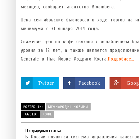
месяцев, сообщает агентство Bloomberg.
Цена сентябрьских фьючерсов в ходе торгов на н
минимума с 31 января 2014 года.
Снижение цен на кофе связано с ослаблением бр
уровня за 12 лет, а также является продолжение
Generale в Нью-Йорке Родриго Коста.
Подробнее…
Twitter
Facebook
Goog
POSTED IN:
МІЖНАРОДНІ НОВИНИ
TAGGED:
КОФЕ
Предыдущая статья
В России появится система управления качеств