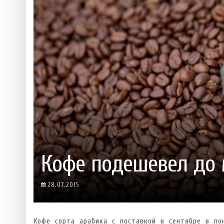
 ТЕХНОЛОГІЙ
ЯКИЙ АЛКОГОЛЬ ПІДХОДИТЬ ВАШОМУ ЗНАКУ ЗОДІАКУ:
ТЕСТ НА ПРОФЕСІОНАЛІЗМ: ЯК ПРИ
РОЗБІР АСТРОЛОГА І КЕРУЮЧОГО БАРОМ
ІДЕАЛЬНИЙ ДАЙКІРІ
Ніжність, що смакує до чаю:
Солодкий настрій у кожному
VARUS запускає космічний С
Пивоколада від MAUDAU: як 
Який алкоголь підходить ваш
Кофе подешевел до 
28.07.2015
Кофе сорта арабика с поставкой в сентябре в по