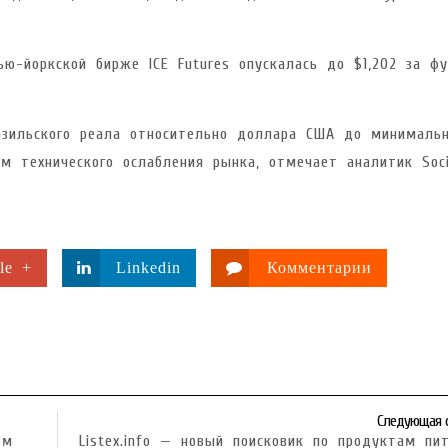
ью-йоркской бирже ICE Futures опускалась до $1,202 за ф
азильского реала относительно доллара США до минимальн
м технического ослабления рынка, отмечает аналитик Soc
le +
Linkedin
Комментарии
Следующая 
ом
Listex.info — новый поисковик по продуктам пи