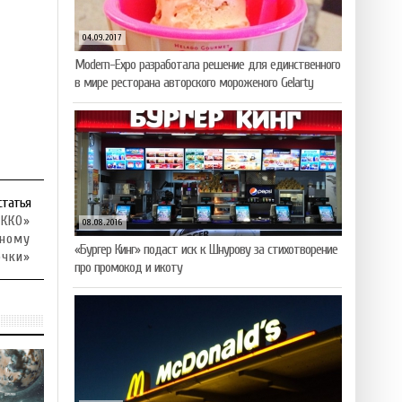
04.09.2017
Modern-Expo разработала решение для единственного
в мире ресторана авторского мороженого Gelarty
статья
ККО»
08.08.2016
ьному
«Бургер Кинг» подаст иск к Шнурову за стихотворение
чки»
про промокод и икоту