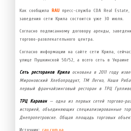
Как сообщила
RAU
пресс-служба CDA Real Estate,
заведения сети Крила состоится уже 30 июля.
Согласно подписанному договору аренды, заведе
торгово-развлекательного центра.
Согласно информации на сайте сети Крила, сейча
улице Пушкинской 50/52, а всего сеть в Украине
Сеть ресторанов Крила
основана в 2011 году изв
Мироновский Хлебопродукт, ТМ Легко, Нашя Ряба 
первый франчайзинговый ресторан в ТРЦ Гулливе
ТРЦ Караван
— одна из первых сетей торгово-раз
историей, объединяющих специализированные тор
Днепропетровске. Общая площадь торговых объект
Источник:
rau.com.ua