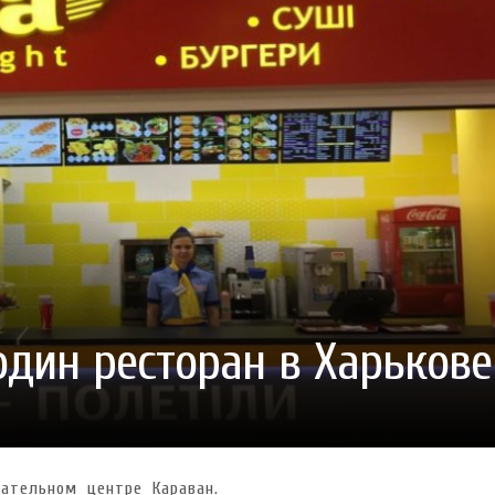
ГОТУВАТИ (І ЗАМОВИТИ)
VARUS ПРЕДСТАВИВ НОВИНКУ ВЛАСНОЇ ТМ VARTO —
VARUS ПІДБИВ ПІДСУ
ПЕЧИВО «ФРУТТАНЧИК» СПРОБУЙ ЗІ ЗНИЖКОЮ -40 %
400 ПОЗИЦІЙ, РЕКОРДН
 новинка зефір від власної ТМ Varto вже у VARUS
- 20.10.2025
СМАКИ
 шматочку: халва власної ТМ Varto вже у VARUS
- 10.10.2025
ирний фестиваль
- 29.09.2025
затримати літо в келиху
- 22.09.2025
ому знаку зодіаку: розбір астролога і керуючого баром
- 23.03.2026
один ресторан в Харькове
кательном центре Караван.