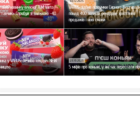
02.12.2025
авив новинку власної ТМ Varto —
VARUS підбив підсумки Сирного фестивал
танчик» Спробуй зі знижкою -40
понад 400 позицій, рекордне зростання
продажів і нові смаки
нка у VARUS: печиво-сендвіч NEW
23.10.2025
уницею
5 міфів про коньяк, у які час перестати ві