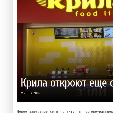
 ТЕХНОЛОГІЙ
ЯКИЙ АЛКОГОЛЬ ПІДХОДИТЬ ВАШОМУ ЗНАКУ ЗОДІАКУ:
ТЕСТ НА ПРОФЕСІОНАЛІЗМ: ЯК ПРИ
РОЗБІР АСТРОЛОГА І КЕРУЮЧОГО БАРОМ
ІДЕАЛЬНИЙ ДАЙКІРІ
Ніжність, що смакує до чаю:
Солодкий настрій у кожному
VARUS запускає космічний С
Пивоколада від MAUDAU: як 
Який алкоголь підходить ваш
Крила откроют еще 
29.07.2016
Новое заведение сети появится в торгово-развле