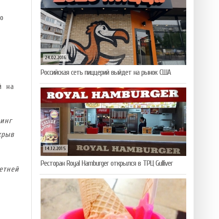
о
24.02.2016
Российская сеть пиццерий выйдет на рынок США
й на
инг
крыв
14.12.2015
Ресторан Royal Hamburger открылся в ТРЦ Gulliver
етней