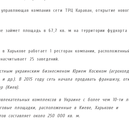
 управляющая компания сети ТРЦ Караван, открытие новог
ние займет площадь в 67,7 кв. м на территории фудкорта
с в Харькове работает 1 ресторан компании, расположенны
 насчитывает 25 заведений.
естным украинским бизнесменом Юрием Косюком (агрохолд
и др.). В 2015 году сеть начала продавать франшизу, от
р (Киев).
влекательных комплексов в Украине с более чем 10-ти л
говые площадки, расположенные в Киеве, Харькове и
ов составляет около 250 000 кв. м.