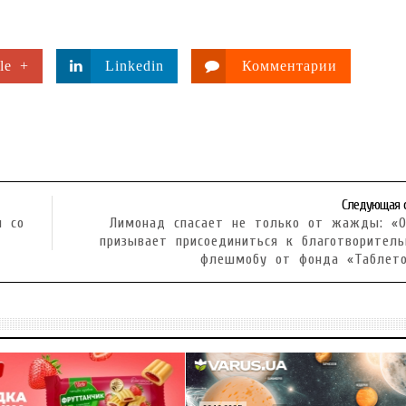
le +
Linkedin
Комментарии
Следующая 
н со
Лимонад спасает не только от жажды: «О
призывает присоединиться к благотворител
флешмобу от фонда «Таблето