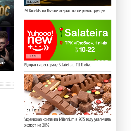
19.12.2016
ю:
McDonald’s во Львове открыт после реконструкции
01.07.2015
рити
Відкриття ресторану Salateirа в ТЦ Глобус
05.11.2015
Украинская компания Millennium в 2015 году увеличила
экспорт на 20%