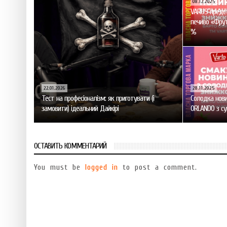
08.12.2025
VARUS предст
печиво «Фрут
%
22.01.2026
28.11.2025
Тест на професіоналізм: як приготувати (і
Солодка нови
замовити) ідеальний Дайкірі
ORLANDO з с
ОСТАВИТЬ КОММЕНТАРИЙ
You must be
logged in
to post a comment.