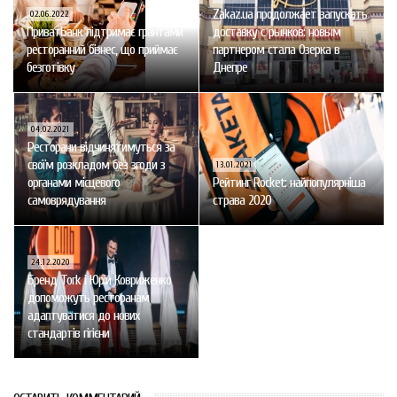
Zakaz.ua продолжает запускать
02.06.2022
ПриватБанк підтримає грантами
доставку с рынков: новым
ресторанний бізнес, що приймає
партнером стала Озерка в
безготівку
Днепре
04.02.2021
Ресторани відчинятимуться за
своїм розкладом без згоди з
13.01.2021
органами місцевого
Рейтинг Rocket: найпопулярніша
самоврядування
страва 2020
24.12.2020
Бренд Tork і Юрій Ковриженко
допоможуть ресторанам
адаптуватися до нових
стандартів гігієни