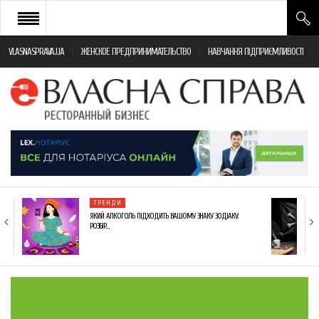
VLASNASPRAVA.UA
ЖЕНСКОЕ ПРЕДПРИНИМАТЕЛЬСТВО
НАВЧАННЯ ПІДПРИЄМЛИВОСТІ
НОВИНИ РЕСТОРАННОГО БІЗНЕСУ
ЯК ВІДКРИТИ ТА УСПІШНО КЕРУВАТИ
ПОДІЇ
МОНІТОРИНГ ЗАКОНОДАВСТВА
РІЗНЕ
ТРЕНДИ
ФРАНЧАЙЗИНГ
ЯКИЙ АЛКОГОЛЬ ПІДХОДИТЬ ВАШОМУ ЗНАКУ ЗОДІАКУ:
РОЗБІР…
КНИГИ