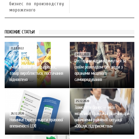
бизнес по производству
мороженого
ПОХОЖИЕ СТАТЬИ
21.03.2022
Група Компаній «Нові Продукти»
04.02.2021
продовжує активну діяльність в
Ресторани відчинятимуться за
умовах війни! Завод працює,
своїм розкладом без згоди з
товар виробляється, постачання
органами місцевого
відновлено
самоврядування
25.12.2020
Захистити бізнес — місія
можлива! Практичні рішення при
26.12.2020
Новинка! Скретч-карти правової
виникненні руйнівної ситуації
впевненості LEX!
«Обшук підприємства»