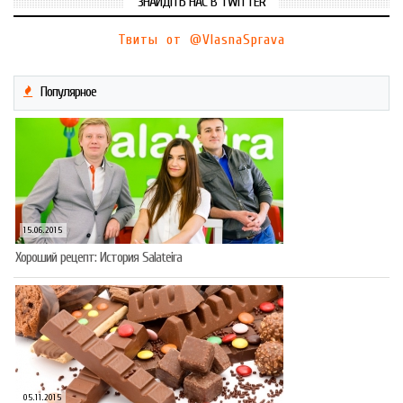
ЗНАЙДІТЬ НАС В TWITTER
Твиты от @VlasnaSprava
Популярное
15.06.2015
Хороший рецепт: История Salateira
05.11.2015