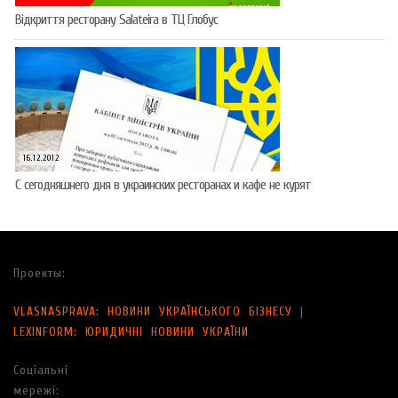
Відкриття ресторану Salateirа в ТЦ Глобус
16.12.2012
С сегодняшнего дня в украинских ресторанах и кафе не курят
Проекты:
VLASNASPRAVA: НОВИНИ УКРАЇНСЬКОГО БІЗНЕСУ
|
LEXINFORM: ЮРИДИЧНІ НОВИНИ УКРАЇНИ
Соціальні
мережі: