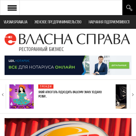
VLASNASPRAVA.UA
ЖЕНСКОЕ ПРЕДПРИНИМАТЕЛЬСТВО
НАВЧАННЯ ПІДПРИЄМЛИВОСТІ
НОВИНИ РЕСТОРАННОГО БІЗНЕСУ
ЯК ВІДКРИТИ ТА УСПІШНО КЕРУВАТИ
ПОДІЇ
МОНІТОРИНГ ЗАКОНОДАВСТВА
РІЗНЕ
ТРЕНДИ
ФРАНЧАЙЗИНГ
ЯКИЙ АЛКОГОЛЬ ПІДХОДИТЬ ВАШОМУ ЗНАКУ ЗОДІАКУ:
РОЗБІР…
КНИГИ