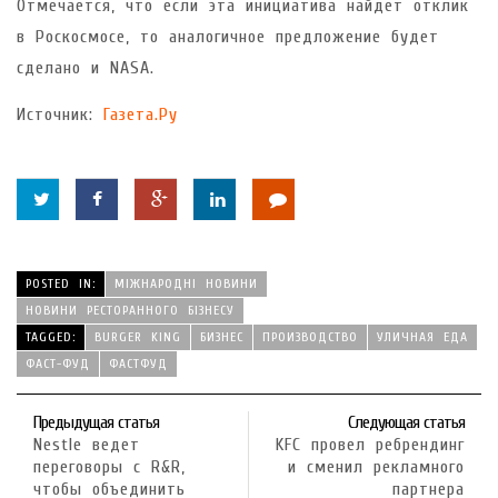
Отмечается, что если эта инициатива найдет отклик
в Роскосмосе, то аналогичное предложение будет
сделано и NASA.
Источник:
Газета.Ру
POSTED IN:
МІЖНАРОДНІ НОВИНИ
НОВИНИ РЕСТОРАННОГО БІЗНЕСУ
TAGGED:
BURGER KING
БИЗНЕС
ПРОИЗВОДСТВО
УЛИЧНАЯ ЕДА
ФАСТ-ФУД
ФАСТФУД
Предыдущая статья
Следующая статья
Nestle ведет
KFC провел ребрендинг
переговоры с R&R,
и сменил рекламного
чтобы объединить
партнера