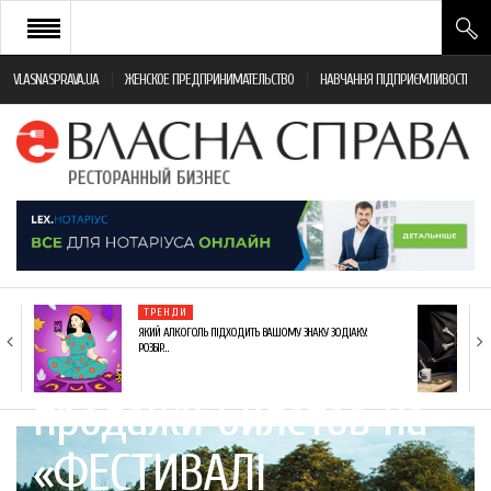
VLASNASPRAVA.UA
ЖЕНСКОЕ ПРЕДПРИНИМАТЕЛЬСТВО
НАВЧАННЯ ПІДПРИЄМЛИВОСТІ
НОВИНИ РЕСТОРАННОГО БІЗНЕСУ
ЯК ВІДКРИТИ ТА УСПІШНО КЕРУВАТИ
ПОДІЇ
МОНІТОРИНГ ЗАКОНОДАВСТВА
РІЗНЕ
Более полумиллиона
ТРЕНДИ
ФРАНЧАЙЗИНГ
ЯКИЙ АЛКОГОЛЬ ПІДХОДИТЬ ВАШОМУ ЗНАКУ ЗОДІАКУ:
гривен, собранные от
РОЗБІР…
КНИГИ
продажи билетов на
«ФЕСТИВАЛІ