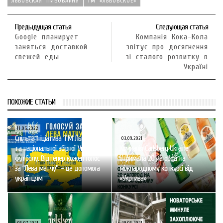
ЛЬВОВСКАЯ ПИВОВАРНЯ
ТМ «ЛЬВОВСКОЕ»
Предыдущая статья
Следующая статья
Google планирует
Компанія Кока-Кола
заняться доставкой
звітує про досягнення
свежей еды
зі сталого розвитку в
Україні
ПОХОЖИЕ СТАТЬИ
11.05.2022
Спільна ініціатива ТМ Львівське
03.09.2021
та національної збірної України з
Компанія Carlsberg Ukraine
футболу. Відтепер кожен голос
отримала 20 нагород на
за “Лева матчу” – це допомога
міжнародному конкурсі від
українцям
«Укрпива»
06.07.2021
29.06.2021