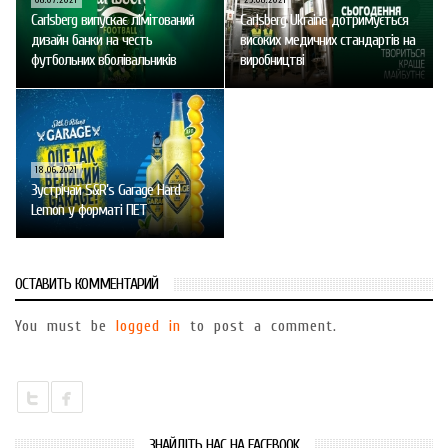
Carlsberg випускає лімітований
Carlsberg Ukraine дотримується
дизайн банки на честь
високих медичних стандартів на
футбольних вболівальників
виробництві
18.06.2021
Зустрічай S&R’s Garage Hard
Lemon у форматі ПЕТ
ОСТАВИТЬ КОММЕНТАРИЙ
You must be
logged in
to post a comment.
ЗНАЙДІТЬ НАС НА FACEBOOK