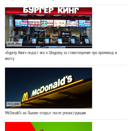
08.08.2016
«Бургер Кинг» подаст иск к Шнурову за стихотворение про промокод и
икоту
19.12.2016
McDonald’s во Львове открыт после реконструкции