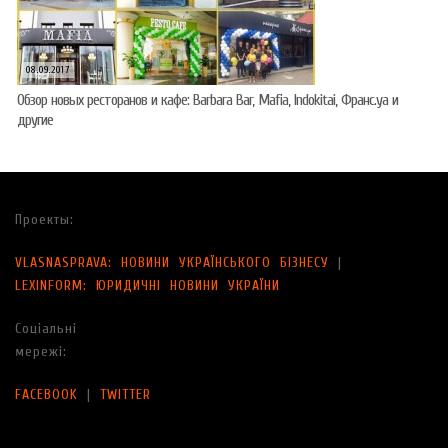
08.09.2017
Обзор новых ресторанов и кафе: Barbara Bar, Mafia, Indokitai, Франс.уа и
другие
Проекты:
VLASNASPRAVA: НОВИНИ УКРАЇНСЬКОГО БІЗНЕСУ
|
LEXINFORM: ЮРИДИЧНІ НОВИНИ УКРАЇНИ
Соціальні
мережі:
FACEBOOK
|
TWITTER