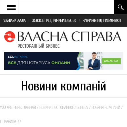
VLASNASPRAVA.UA
ЖЕНСКОЕ ПРЕДПРИНИМАТЕЛЬСТВО
НАВЧАННЯ ПІДПРИЄМЛИВОСТІ
НОВИНИ РЕСТОРАННОГО БІЗНЕСУ
ЯК ВІДКРИТИ ТА УСПІШНО КЕРУВАТИ
ПОДІЇ
МОНІТОРИНГ ЗАКОНОДАВСТВА
РІЗНЕ
Новини компаній
ФРАНЧАЙЗИНГ
КНИГИ
YOU ARE HERE:
ГЛАВНАЯ
/
НОВИНИ РЕСТОРАННОГО БІЗНЕСУ
/
НОВИНИ КОМПАНІЙ
/
СТРАНИЦА 77