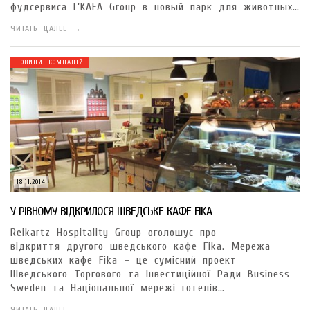
фудсервиса L’KAFA Group в новый парк для животных…
ЧИТАТЬ ДАЛЕЕ →
НОВИНИ КОМПАНІЙ
18.11.2014
У РІВНОМУ ВІДКРИЛОСЯ ШВЕДСЬКЕ КАФЕ FIKA
Reikartz Hospitality Group оголошує про
відкриття другого шведського кафе Fika. Мережа
шведських кафе Fika – це сумісний проект
Шведського Торгового та Інвестиційної Ради Business
Sweden та Національної мережі готелів…
ЧИТАТЬ ДАЛЕЕ →