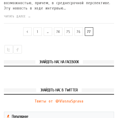
возможностью, причем, в среднесрочной перспективе.
Эту новость в ходе интервью…
ЧИТАТЬ ДАЛЕЕ →
1
…
74
75
76
77
ЗНАЙДІТЬ НАС НА FACEBOOK
ЗНАЙДІТЬ НАС В TWITTER
Твиты от @VlasnaSprava
Популярное