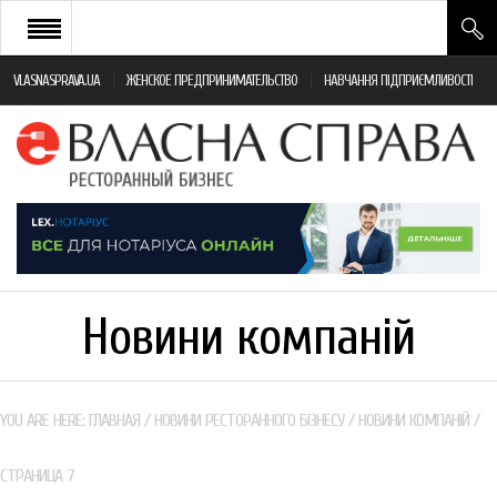
VLASNASPRAVA.UA
ЖЕНСКОЕ ПРЕДПРИНИМАТЕЛЬСТВО
НАВЧАННЯ ПІДПРИЄМЛИВОСТІ
НОВИНИ РЕСТОРАННОГО БІЗНЕСУ
ЯК ВІДКРИТИ ТА УСПІШНО КЕРУВАТИ
ПОДІЇ
МОНІТОРИНГ ЗАКОНОДАВСТВА
РІЗНЕ
Новини компаній
ФРАНЧАЙЗИНГ
КНИГИ
YOU ARE HERE:
ГЛАВНАЯ
/
НОВИНИ РЕСТОРАННОГО БІЗНЕСУ
/
НОВИНИ КОМПАНІЙ
/
СТРАНИЦА 7