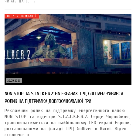
ЧИТАТЬ ДАЛЕЕ →
НОВИНИ КОМПАНІЙ
22.09.2023
NON STOP ТА S.T.A.L.K.E.R.2: НА ЕКРАНАХ ТРЦ GULLIVER З’ЯВИВСЯ
РОЛИК НА ПІДТРИМКУ ДОВГООЧІКУВАНОЇ ГРИ
Рекламний ролик на підтримку енергетичного напою
NON STOP та відеогри S.T.A.L.K.E.R.2: Серце Чорнобиля,
транслюватиметься на найбільшому LED-екрані Європи,
розташованому на фасаді ТРЦ Gulliver в Києві. Відео
створене в…