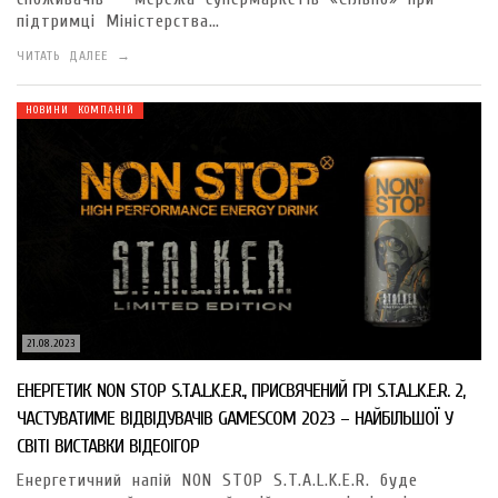
підтримці Міністерства…
ЧИТАТЬ ДАЛЕЕ →
НОВИНИ КОМПАНІЙ
21.08.2023
ЕНЕРГЕТИК NON STOP S.T.A.L.K.E.R., ПРИСВЯЧЕНИЙ ГРІ S.T.A.L.K.E.R. 2,
ЧАСТУВАТИМЕ ВІДВІДУВАЧІВ GAMESCOM 2023 – НАЙБІЛЬШОЇ У
СВІТІ ВИСТАВКИ ВІДЕОІГОР
Енергетичний напій NON STOP S.T.A.L.K.E.R. буде