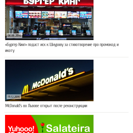
08.08.2016
«Бургер Кинг» подаст иск к Шнурову за стихотворение про промокод и
икоту
19.12.2016
McDonald’s во Львове открыт после реконструкции