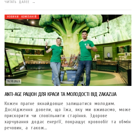
ЧИТАТЬ ДАЛЕЕ →
НОВИНИ КОМПАНІЙ
16.10.2023
ANTI-АGE РАЦІОН ДЛЯ КРАСИ ТА МОЛОДОСТІ ВІД ZAKAZ.UA
Кожен прагне якнайдовше залишатися молодим.
Дослідження довели, що їжа, яку ми вживаємо, може
прискорити чи сповільнити старіння. Здорове
харчування додає енергії, покращує кровообіг та обмін
речовин, а також…