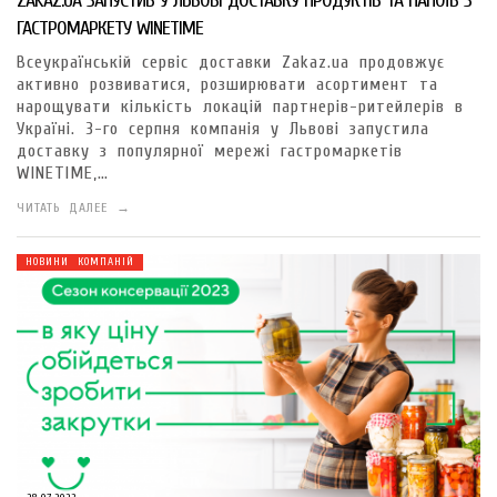
ZAKAZ.UA ЗАПУСТИВ У ЛЬВОВІ ДОСТАВКУ ПРОДУКТІВ ТА НАПОЇВ З
ГАСТРОМАРКЕТУ WINETIME
Всеукраїнській сервіс доставки Zakaz.ua продовжує
активно розвиватися, розширювати асортимент та
нарощувати кількість локацій партнерів-ритейлерів в
Україні. 3-го серпня компанія у Львові запустила
доставку з популярної мережі гастромаркетів
WINETIME,…
ЧИТАТЬ ДАЛЕЕ →
НОВИНИ КОМПАНІЙ