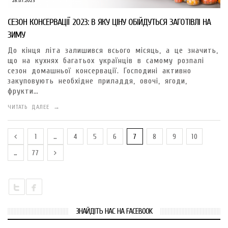
28.07.2023
СЕЗОН КОНСЕРВАЦІЇ 2023: В ЯКУ ЦІНУ ОБІЙДУТЬСЯ ЗАГОТІВЛІ НА
ЗИМУ
До кінця літа залишився всього місяць, а це значить,
що на кухнях багатьох українців в самому розпалі
сезон домашньої консервації. Господині активно
закуповують необхідне приладдя, овочі, ягоди,
фрукти…
ЧИТАТЬ ДАЛЕЕ →
1
…
4
5
6
7
8
9
10
…
77
ЗНАЙДІТЬ НАС НА FACEBOOK