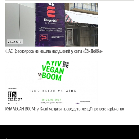
22.02.2016
ФАС Красноярска не нашла нарушений у сети «ЁбиДоёби»
05.05.2017
KYIV VEGAN BOOM: у Києві медики проведуть лекції про вегетаріанство