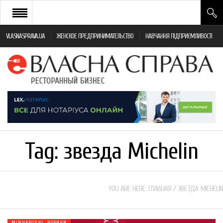
VLASNASPRAVA.UA
ЖЕНСКОЕ ПРЕДПРИНИМАТЕЛЬСТВО
НАВЧАННЯ ПІДПРИЄМЛИВОСТІ
НОВИНИ РЕСТОРАННОГО БІЗНЕСУ
ЯК ВІДКРИТИ ТА УСПІШНО КЕРУВАТИ
ПОДІЇ
МОНІТОРИНГ ЗАКОНОДАВСТВА
РІЗНЕ
Tag:
звезда Michelin
ФРАНЧАЙЗИНГ
КНИГИ
YOU ARE HERE:
ГЛАВНАЯ
/
ЗВЕЗДА MICHELIN
МІЖНАРОДНІ НОВИНИ