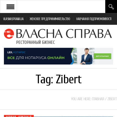
VLASNASPRAVA.UA
ЖЕНСКОЕ ПРЕДПРИНИМАТЕЛЬСТВО
НАВЧАННЯ ПІДПРИЄМЛИВОСТІ
НОВИНИ РЕСТОРАННОГО БІЗНЕСУ
ЯК ВІДКРИТИ ТА УСПІШНО КЕРУВАТИ
ПОДІЇ
МОНІТОРИНГ ЗАКОНОДАВСТВА
РІЗНЕ
Tag:
Zibert
ФРАНЧАЙЗИНГ
КНИГИ
YOU ARE HERE:
ГЛАВНАЯ
/
ZIBERT
НОВИНИ КОМПАНІЙ