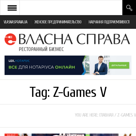
VLASNASPRAVA.UA
ЖЕНСКОЕ ПРЕДПРИНИМАТЕЛЬСТВО
НАВЧАННЯ ПІДПРИЄМЛИВОСТІ
НОВИНИ РЕСТОРАННОГО БІЗНЕСУ
ЯК ВІДКРИТИ ТА УСПІШНО КЕРУВАТИ
ПОДІЇ
МОНІТОРИНГ ЗАКОНОДАВСТВА
РІЗНЕ
Tag:
Z-Games V
ФРАНЧАЙЗИНГ
КНИГИ
YOU ARE HERE:
ГЛАВНАЯ
/
Z-GAMES V
ПОДІЇ