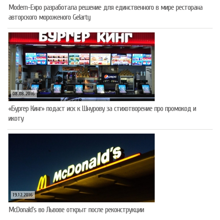
Modern-Expo разработала решение для единственного в мире ресторана
авторского мороженого Gelarty
08.08.2016
«Бургер Кинг» подаст иск к Шнурову за стихотворение про промокод и
икоту
19.12.2016
McDonald’s во Львове открыт после реконструкции