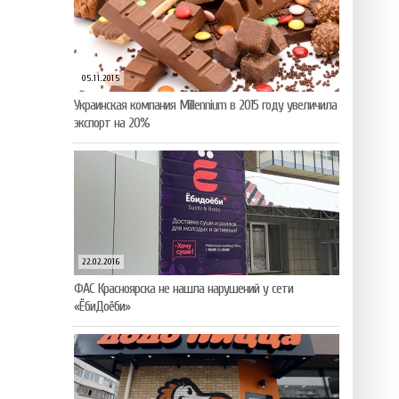
05.11.2015
Украинская компания Millennium в 2015 году увеличила
экспорт на 20%
22.02.2016
ФАС Красноярска не нашла нарушений у сети
«ЁбиДоёби»