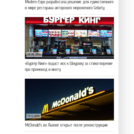
Modern-Expo разработала решение для единственного
в мире ресторана авторского мороженого Gelarty
08.08.2016
«Бургер Кинг» подаст иск к Шнурову за стихотворение
про промокод и икоту
19.12.2016
McDonald’s во Львове открыт после реконструкции