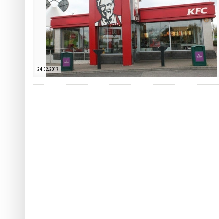
 ТЕХНОЛОГІЙ
ЯКИЙ АЛКОГОЛЬ ПІДХОДИТЬ ВАШОМУ ЗНАКУ ЗОДІАКУ:
ТЕСТ НА ПРОФЕСІОНАЛІЗМ: ЯК ПРИ
РОЗБІР АСТРОЛОГА І КЕРУЮЧОГО БАРОМ
ІДЕАЛЬНИЙ ДАЙКІРІ
Ніжність, що смакує до чаю:
Солодкий настрій у кожному
VARUS запускає космічний С
24.02.2017
Пивоколада від MAUDAU: як 
Який алкоголь підходить ваш