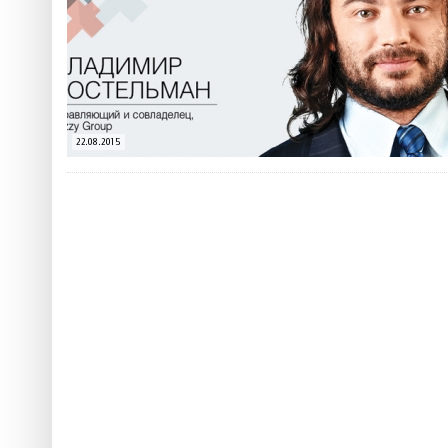
 ТЕХНОЛОГІЙ
ЯКИЙ АЛКОГОЛЬ ПІДХОДИТЬ ВАШОМУ ЗНАКУ ЗОДІАКУ:
ТЕСТ НА ПРОФЕСІОНАЛІЗМ: ЯК ПРИ
РОЗБІР АСТРОЛОГА І КЕРУЮЧОГО БАРОМ
ІДЕАЛЬНИЙ ДАЙКІРІ
5 міфів про коньяк, у які ча
Ніжність, що смакує до чаю:
Солодкий настрій у кожному
22.08.2015
VARUS запускає космічний С
Пивоколада від MAUDAU: як 