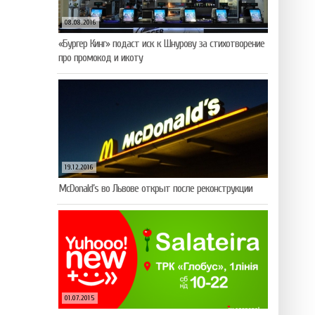
08.08.2016
«Бургер Кинг» подаст иск к Шнурову за стихотворение
про промокод и икоту
19.12.2016
McDonald’s во Львове открыт после реконструкции
01.07.2015