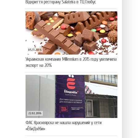
Відкриття ресторану Salateirа в ТЦ Глобус
05.11.2015
Украинская компания Millennium в 2015 году увеличила
экспорт на 20%
22.02.2016
ФАС Красноярска не нашла нарушений у сети
«ЁбиДоёби»