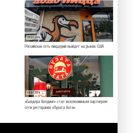
24.02.2016
Российская сеть пиццерий выйдет на рынок США
14.07.2014
«Баядера Холдинг» стал эксклюзивным партнером
сети ресторанов «Пузата Хата»