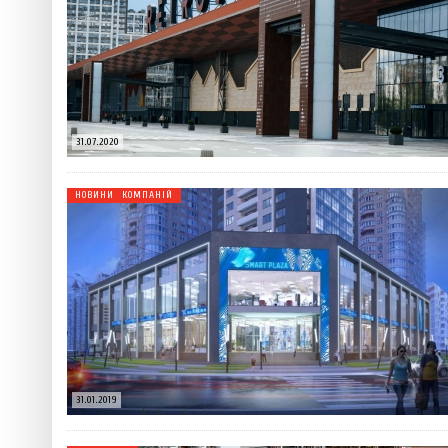
 ТЕХНОЛОГІЙ
ЯКИЙ АЛКОГОЛЬ ПІДХОДИТЬ ВАШОМУ ЗНАКУ ЗОДІАКУ:
ТЕСТ НА ПРОФЕСІОНАЛІЗМ: ЯК ПРИ
РОЗБІР АСТРОЛОГА І КЕРУЮЧОГО БАРОМ
ІДЕАЛЬНИЙ ДАЙКІРІ
Ніжність, що смакує до чаю:
Солодкий настрій у кожному
VARUS запускає космічний С
31.07.2020
Пивоколада від MAUDAU: як 
НОВИНИ КОМПАНІЙ
Який алкоголь підходить ваш
31.01.2019