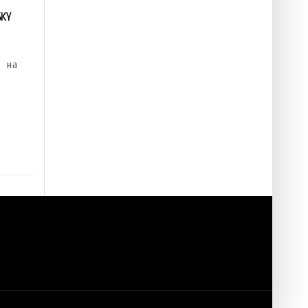
SKY
. на