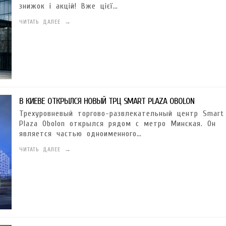
ГОТУВАТИ (І ЗАМОВИТИ)
VARUS ПРЕДСТАВИВ НОВИНКУ ВЛАСНОЇ ТМ VARTO —
VARUS ПІДБИВ ПІДСУ
знижок і акцій! Вже цієї…
ПЕЧИВО «ФРУТТАНЧИК» СПРОБУЙ ЗІ ЗНИЖКОЮ -40 %
400 ПОЗИЦІЙ, РЕКОРДН
 новинка зефір від власної ТМ Varto вже у VARUS
- 20.10.2025
СМАКИ
ЧИТАТЬ ДАЛЕЕ →
 шматочку: халва власної ТМ Varto вже у VARUS
- 10.10.2025
ирний фестиваль
- 29.09.2025
затримати літо в келиху
- 22.09.2025
В КИЕВЕ ОТКРЫЛСЯ НОВЫЙ ТРЦ SMART PLAZA OBOLON
ому знаку зодіаку: розбір астролога і керуючого баром
- 23.03.2026
Трехуровневый торгово-развлекательный центр Smart
Plaza Obolon открылся рядом с метро Минская. Он
является частью одноименного…
ЧИТАТЬ ДАЛЕЕ →