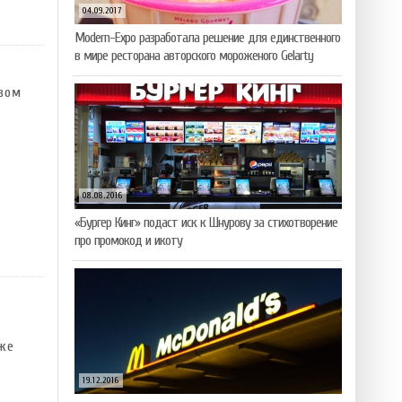
04.09.2017
Modern-Expo разработала решение для единственного
в мире ресторана авторского мороженого Gelarty
вом
08.08.2016
«Бургер Кинг» подаст иск к Шнурову за стихотворение
про промокод и икоту
же
19.12.2016