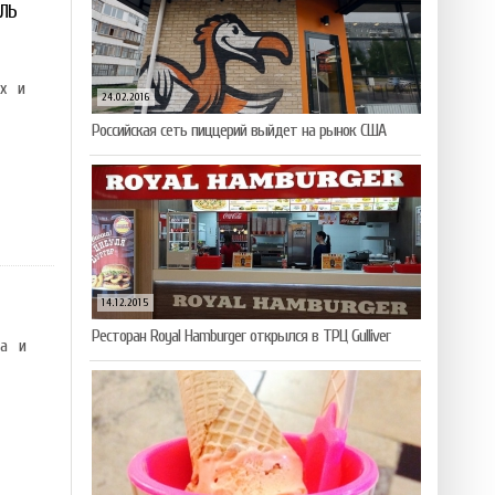
ЛЬ
х и
24.02.2016
Российская сеть пиццерий выйдет на рынок США
14.12.2015
Ресторан Royal Hamburger открылся в ТРЦ Gulliver
та и