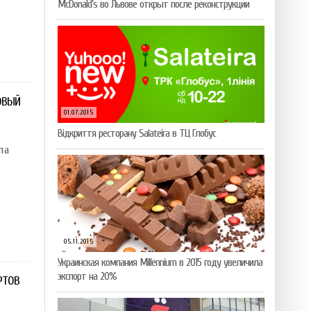
McDonald’s во Львове открыт после реконструкции
ОВЫЙ
01.07.2015
Відкриття ресторану Salateirа в ТЦ Глобус
ла
05.11.2015
Украинская компания Millennium в 2015 году увеличила
экспорт на 20%
РТОВ