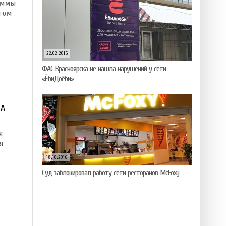
аммы
том
22.02.2016
ФАС Красноярска не нашла нарушений у сети
«ЁбиДоёби»
ТА
я
я
18.10.2016
Суд заблокировал работу сети ресторанов McFoxy