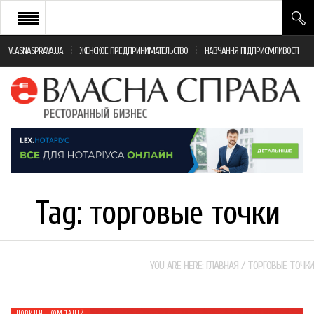
VLASNASPRAVA.UA
ЖЕНСКОЕ ПРЕДПРИНИМАТЕЛЬСТВО
НАВЧАННЯ ПІДПРИЄМЛИВОСТІ
НОВИНИ РЕСТОРАННОГО БІЗНЕСУ
ЯК ВІДКРИТИ ТА УСПІШНО КЕРУВАТИ
ПОДІЇ
МОНІТОРИНГ ЗАКОНОДАВСТВА
РІЗНЕ
Tag:
торговые точки
ФРАНЧАЙЗИНГ
КНИГИ
YOU ARE HERE:
ГЛАВНАЯ
/
ТОРГОВЫЕ ТОЧКИ
НОВИНИ КОМПАНІЙ