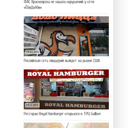
ФАС Красноярска не нашла нарушений у сети
«ЁбиДоёби»
24.02.2016
Российская сеть пиццерий выйдет на рынок США
14.12.2015
Ресторан Royal Hamburger открылся в ТРЦ Gulliver