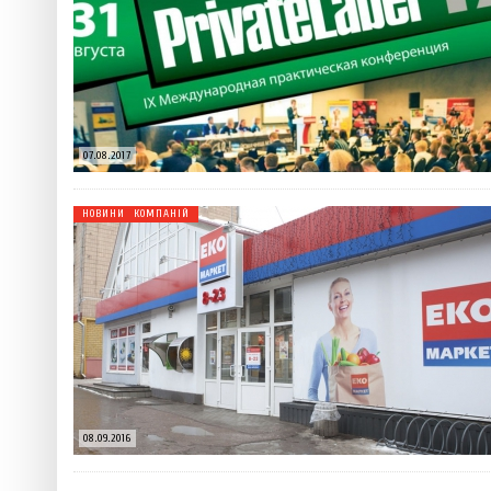
 ТЕХНОЛОГІЙ
ЯКИЙ АЛКОГОЛЬ ПІДХОДИТЬ ВАШОМУ ЗНАКУ ЗОДІАКУ:
ТЕСТ НА ПРОФЕСІОНАЛІЗМ: ЯК ПРИ
РОЗБІР АСТРОЛОГА І КЕРУЮЧОГО БАРОМ
ІДЕАЛЬНИЙ ДАЙКІРІ
5 міфів про коньяк, у які ча
Ніжність, що смакує до чаю:
Солодкий настрій у кожному
07.08.2017
VARUS запускає космічний С
НОВИНИ КОМПАНІЙ
Пивоколада від MAUDAU: як 
08.09.2016