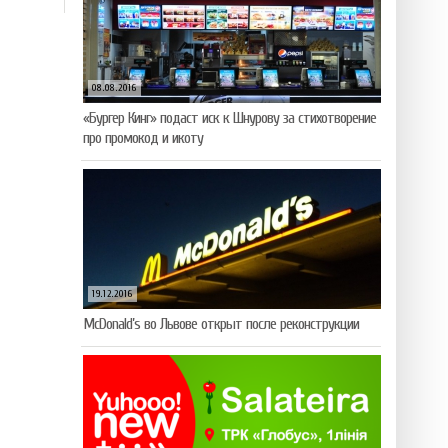
08.08.2016
«Бургер Кинг» подаст иск к Шнурову за стихотворение
про промокод и икоту
19.12.2016
McDonald’s во Львове открыт после реконструкции