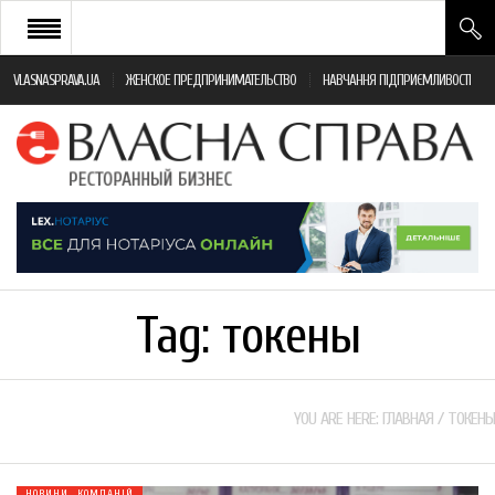
VLASNASPRAVA.UA
ЖЕНСКОЕ ПРЕДПРИНИМАТЕЛЬСТВО
НАВЧАННЯ ПІДПРИЄМЛИВОСТІ
НОВИНИ РЕСТОРАННОГО БІЗНЕСУ
ЯК ВІДКРИТИ ТА УСПІШНО КЕРУВАТИ
ПОДІЇ
МОНІТОРИНГ ЗАКОНОДАВСТВА
РІЗНЕ
Tag:
токены
ФРАНЧАЙЗИНГ
КНИГИ
YOU ARE HERE:
ГЛАВНАЯ
/
ТОКЕНЫ
НОВИНИ КОМПАНІЙ