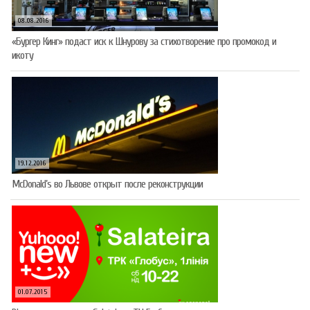
08.08.2016
«Бургер Кинг» подаст иск к Шнурову за стихотворение про промокод и
икоту
19.12.2016
McDonald’s во Львове открыт после реконструкции
01.07.2015