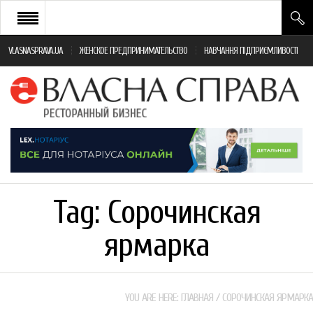
VLASNASPRAVA.UA
ЖЕНСКОЕ ПРЕДПРИНИМАТЕЛЬСТВО
НАВЧАННЯ ПІДПРИЄМЛИВОСТІ
НОВИНИ РЕСТОРАННОГО БІЗНЕСУ
ЯК ВІДКРИТИ ТА УСПІШНО КЕРУВАТИ
ПОДІЇ
МОНІТОРИНГ ЗАКОНОДАВСТВА
РІЗНЕ
Tag:
Сорочинская
ФРАНЧАЙЗИНГ
ярмарка
КНИГИ
YOU ARE HERE:
ГЛАВНАЯ
/
СОРОЧИНСКАЯ ЯРМАРКА