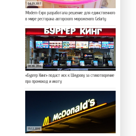
04.09.2017
Modern-Expo разработала решение для единственного
в мире ресторана авторского мороженого Gelarty
08.08.2016
«Бургер Кинг» подаст иск к Шнурову за стихотворение
про промокод и икоту
19.12.2016