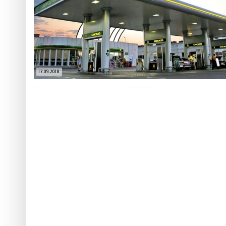
 ТЕХНОЛОГІЙ
ЯКИЙ АЛКОГОЛЬ ПІДХОДИТЬ ВАШОМУ ЗНАКУ ЗОДІАКУ:
ТЕСТ НА ПРОФЕСІОНАЛІЗМ: ЯК ПРИ
РОЗБІР АСТРОЛОГА І КЕРУЮЧОГО БАРОМ
ІДЕАЛЬНИЙ ДАЙКІРІ
Ніжність, що смакує до чаю:
Солодкий настрій у кожному
VARUS запускає космічний С
17.09.2018
Пивоколада від MAUDAU: як 
Який алкоголь підходить ваш