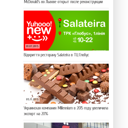
McDonald’s во Львове открыт после реконструкции
01.07.2015
Відкриття ресторану Salateirа в ТЦ Глобус
05.11.2015
Украинская компания Millennium в 2015 году увеличила
экспорт на 20%