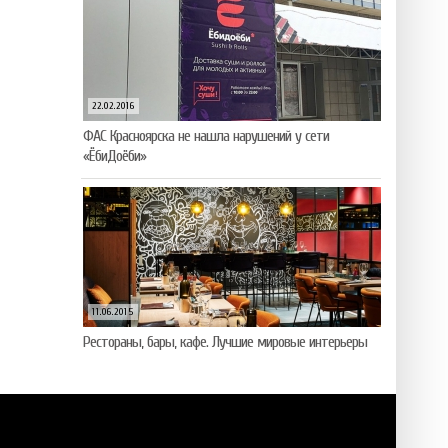
22.02.2016
ФАС Красноярска не нашла нарушений у сети
«ЁбиДоёби»
11.06.2015
Рестораны, бары, кафе. Лучшие мировые интерьеры