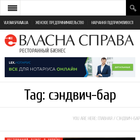
VLASNASPRAVA.UA
ЖЕНСКОЕ ПРЕДПРИНИМАТЕЛЬСТВО
НАВЧАННЯ ПІДПРИЄМЛИВОСТІ
НОВИНИ РЕСТОРАННОГО БІЗНЕСУ
ЯК ВІДКРИТИ ТА УСПІШНО КЕРУВАТИ
ПОДІЇ
МОНІТОРИНГ ЗАКОНОДАВСТВА
РІЗНЕ
Tag:
сэндвич-бар
ФРАНЧАЙЗИНГ
КНИГИ
YOU ARE HERE:
ГЛАВНАЯ
/
СЭНДВИЧ-БАР
РЕСТОРАННИЙ БІЗНЕС В УКРАЇНІ