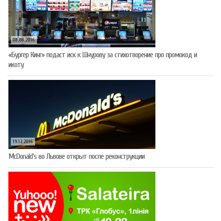
08.08.2016
«Бургер Кинг» подаст иск к Шнурову за стихотворение про промокод и
икоту
19.12.2016
McDonald’s во Львове открыт после реконструкции